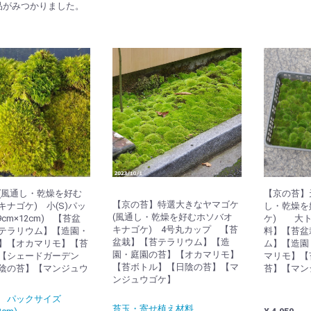
品がみつかりました。
(風通し・乾燥を好む
【京の苔】
【京の苔】特選大きなヤマゴケ
キナゴケ) 小(S)パッ
し・乾燥を
(風通し・乾燥を好むホソバオ
9cm×12cm) 【苔盆
ケ) 大ト
キナゴケ) 4号丸カップ 【苔
テラリウム】【造園・
料】【苔盆
盆栽】【苔テラリウム】【造
】【オカマリモ】【苔
ム】【造園
園・庭園の苔】【オカマリモ】
【シェードガーデン
マリモ】【
【苔ボトル】【日陰の苔】【マ
陰の苔】【マンジュウ
苔】【マン
ンジュウゴケ】
 パックサイズ
苔玉・寄せ植え材料