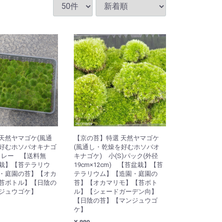
天然ヤマゴケ(風通
【京の苔】特選 天然ヤマゴケ
好むホソバオキナゴ
(風通し・乾燥を好むホソバオ
レー 【送料無
キナゴケ) 小(S)パック(外径
栽】【苔テラリウ
19cm×12cm) 【苔盆栽】【苔
・庭園の苔】【オカ
テラリウム】【造園・庭園の
苔ボトル】【日陰の
苔】【オカマリモ】【苔ボト
ジュウゴケ】
ル】【シェードガーデン向】
【日陰の苔】【マンジュウゴ
ケ】