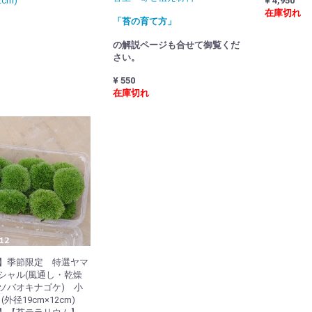
2cm)
¥ 4,950
在庫切れ
「苔の育て方」
の解説ページも合せて御覧くだ
さい。
¥ 550
在庫切れ
】季節限定 特選ヤマ
シャル(風通し・乾燥
ソバオキナゴケ) 小
ク(外径19cm×12cm)