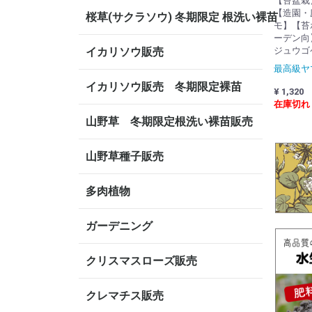
【苔盆栽
【造園・
桜草(サクラソウ) 冬期限定 根洗い裸苗
モ】【苔
ーデン向
イカリソウ販売
ジュウゴ
最高級ヤ
イカリソウ販売 冬期限定裸苗
¥ 1,320
在庫切れ
山野草 冬期限定根洗い裸苗販売
山野草種子販売
多肉植物
ガーデニング
クリスマスローズ販売
クレマチス販売