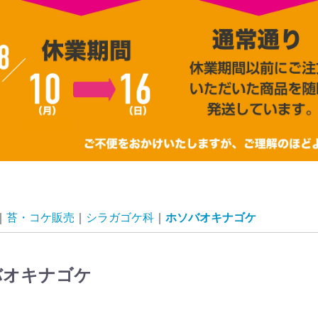
苔・コケ販売
シラガゴケ科
ホソバオキナゴケ
バオキナゴケ