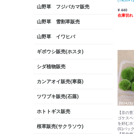
(19cm×1
山野草 フジバカマ販売
¥ 440
在庫切れ
山野草 雪割草販売
山野草 イワヒバ
ギボウシ販売(ホスタ)
シダ植物販売
カンアオイ販売(寒葵)
ツワブキ販売(石蕗)
ホトトギス販売
【京の苔
ゴケスペ
を好むホ
桜草販売(サクラソウ)
(S)パッ