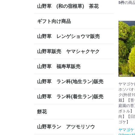
5
件
の商
山野草 (和の宿根草) 茶花
ギフト向け商品
山野草 レンゲショウマ販売
山野草販売 ヤマシャクヤク
山野草 福寿草販売
山野草 ラン科(地生ラン)販売
ヤマゴケ
ホソバオ
ク(外径1
山野草 ラン科(着生ラン)販売
栽】【苔
庭園の苔
餅花
ボトル】
向】【日
ゴケ】
山野草ラン アツモリソウ
ヤマゴケ