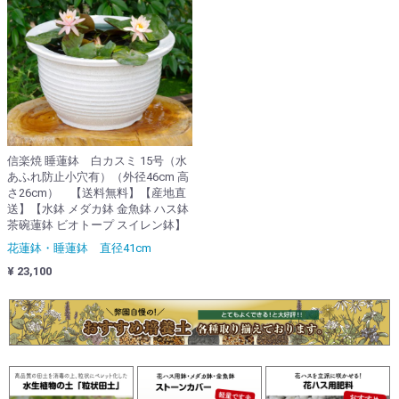
信楽焼 睡蓮鉢 白カスミ 15号（水
あふれ防止小穴有）（外径46cm 高
さ26cm） 【送料無料】【産地直
送】【水鉢 メダカ鉢 金魚鉢 ハス鉢
茶碗蓮鉢 ビオトープ スイレン鉢】
花蓮鉢・睡蓮鉢 直径41cm
¥ 23,100