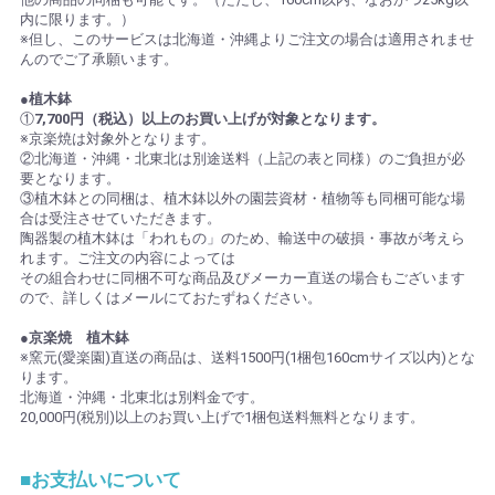
内に限ります。）
※但し、このサービスは北海道・沖縄よりご注文の場合は適用されませ
んのでご了承願います。
●植木鉢
①
7,700円（税込）以上のお買い上げが対象となります。
※京楽焼は対象外となります。
②北海道・沖縄・北東北は別途送料（上記の表と同様）のご負担が必
要となります。
③植木鉢との同梱は、植木鉢以外の園芸資材・植物等も同梱可能な場
合は受注させていただきます。
陶器製の植木鉢は「われもの」のため、輸送中の破損・事故が考えら
れます。ご注文の内容によっては
その組合わせに同梱不可な商品及びメーカー直送の場合もございます
ので、詳しくはメールにておたずねください。
●京楽焼 植木鉢
※窯元(愛楽園)直送の商品は、送料1500円(1梱包160cmサイズ以内)とな
ります。
北海道・沖縄・北東北は別料金です。
20,000円(税別)以上のお買い上げで1梱包送料無料となります。
■お支払いについて