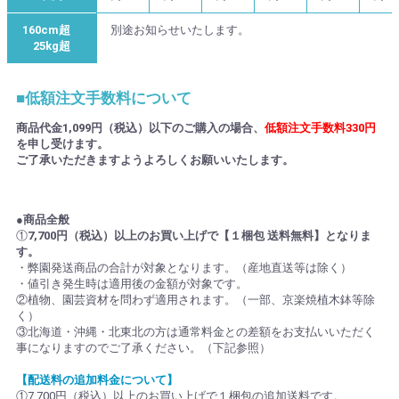
160cm超
別途お知らせいたします。
25kg超
■低額注文手数料について
商品代金1,099円（税込）以下のご購入の場合、
低額注文手数料330円
を申し受けます。
ご了承いただきますようよろしくお願いいたします。
●商品全般
①
7,700円（税込）以上のお買い上げで【１梱包 送料無料】となりま
す。
・弊園発送商品の合計が対象となります。（産地直送等は除く）
・値引き発生時は適用後の金額が対象です。
②植物、園芸資材を問わず適用されます。（一部、京楽焼植木鉢等除
く）
③北海道・沖縄・北東北の方は通常料金との差額をお支払いいただく
事になりますのでご了承ください。（下記参照）
【配送料の追加料金について】
①7,700円（税込）以上のお買い上げで１梱包の追加送料です。