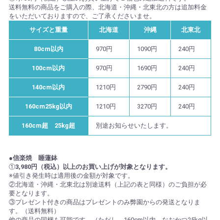
送料無料の商品をご購入の際、北海道・沖縄・北東北の方は追加料金
をいただいておりますので、ご了承くださいませ。
サイズと重量
北海道
沖縄
北東北
80cm以内
970円
1090円
240円
100cm以内
970円
1690円
240円
140cm以内
1210円
2790円
240円
160cm25kg以内
1210円
3270円
240円
160cm超 25kg超
別途お知らせいたします。
●信楽焼 睡蓮鉢
①
3,980円（税込）以上のお買い上げが対象となります。
※値引き発生時は適用後の金額が対象です。
②北海道・沖縄・北東北は別途送料（上記の表と同様）のご負担が必
要となります。
③プレゼント付きの商品はプレゼントのみ弊園からの発送となりま
す。（送料無料）
他の商品の同梱も可能です。（ただし、160cm以内、なおかつ25kg以