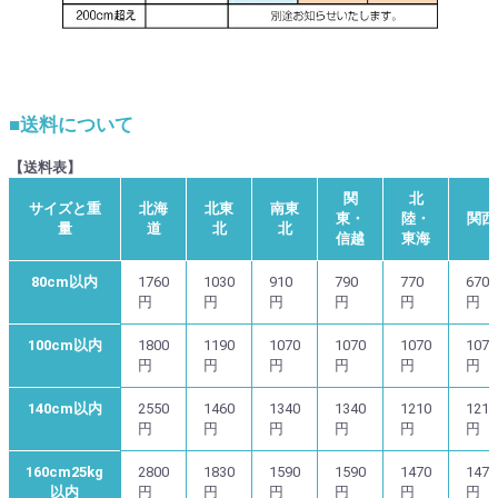
■送料について
【送料表】
関
北
サイズと重
北海
北東
南東
東・
陸・
関西
量
道
北
北
信越
東海
80cm以内
1760
1030
910
790
770
670
円
円
円
円
円
円
100cm以内
1800
1190
1070
1070
1070
1070
円
円
円
円
円
円
140cm以内
2550
1460
1340
1340
1210
1210
円
円
円
円
円
円
160cm25kg
2800
1830
1590
1590
1470
1470
以内
円
円
円
円
円
円