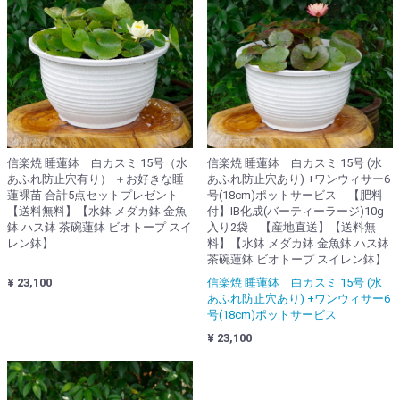
信楽焼 睡蓮鉢 白カスミ 15号（水
信楽焼 睡蓮鉢 白カスミ 15号 (水
あふれ防止穴有り） ＋お好きな睡
あふれ防止穴あり) +ワンウィサー6
蓮裸苗 合計5点セットプレゼント
号(18cm)ポットサービス 【肥料
【送料無料】【水鉢 メダカ鉢 金魚
付】IB化成(バーティーラージ)10g
鉢 ハス鉢 茶碗蓮鉢 ビオトープ スイ
入り2袋 【産地直送】【送料無
レン鉢】
料】【水鉢 メダカ鉢 金魚鉢 ハス鉢
茶碗蓮鉢 ビオトープ スイレン鉢】
¥ 23,100
信楽焼 睡蓮鉢 白カスミ 15号 (水
あふれ防止穴あり) +ワンウィサー6
号(18cm)ポットサービス
¥ 23,100