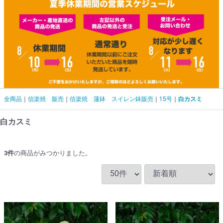
全商品
信楽焼 販売
信楽焼 蓮鉢 スイレン鉢販売
15号
白カスミ
白カスミ
3
件
の商品がみつかりました。