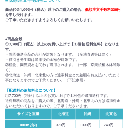
商品代金1,099円（税込）以下のご購入の場合、
低額注文手数料330円
を申し受けます。
ご了承いただきますようよろしくお願いいたします。
●商品全般
①
7,700円（税込）以上のお買い上げで【１梱包 送料無料】となりま
す。
・弊園発送商品の合計が対象となります。（産地直送等は除く）
・値引き発生時は適用後の金額が対象です。
②植物、園芸資材を問わず適用されます。（一部、京楽焼植木鉢等除
く）
③北海道・沖縄・北東北の方は通常料金との差額をお支払いいただく
事になりますのでご了承ください。（下記参照）
【配送料の追加料金について】
①7,700円（税込）以上のお買い上げで１梱包の追加送料です。
送料無料の商品をご購入の際、北海道・沖縄・北東北の方は追加料金
をいただいておりますので、ご了承くださいませ。
サイズと重量
北海道
沖縄
北東北
80cm以内
970円
1090円
240円