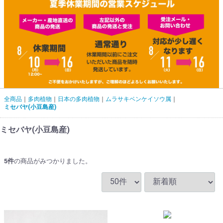
全商品
多肉植物
日本の多肉植物
ムラサキベンケイソウ属
ミセバヤ(小豆島産)
ミセバヤ(小豆島産)
5
件
の商品がみつかりました。