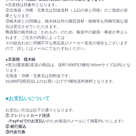
※京楽焼は対象外となります。
②北海道・沖縄・北東北は別途送料（上記の表と同様）のご負担が必
要となります。
③植木鉢との同梱は、植木鉢以外の園芸資材・植物等も同梱可能な場
合は受注させていただきます。
陶器製の植木鉢は「われもの」のため、輸送中の破損・事故が考えら
れます。ご注文の内容によっては
その組合わせに同梱不可な商品及びメーカー直送の場合もございます
ので、詳しくはメールにておたずねください。
●京楽焼 植木鉢
※窯元(愛楽園)直送の商品は、送料1500円(1梱包160cmサイズ以内)とな
ります。
北海道・沖縄・北東北は別料金です。
20,000円(税別)以上のお買い上げで1梱包送料無料となります。
■お支払いについて
お支払い方法は以下の通りとなります。
① クレジットカード決済
（
PayPalでのお支払い
のため後送のメールにて御案内いたします）
② 銀行振込
③代金引換