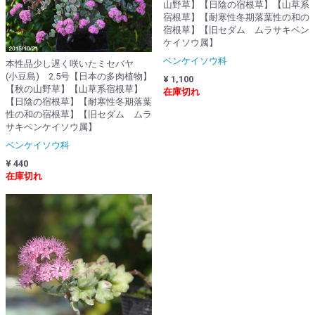
山野草】【日陰の宿根草】【山草系
宿根草】【耐寒性冬期落葉性の和の
宿根草】【旧セダム ムラサキベン
ケイソウ属】
ベンケイソウ科
本性品少し遅く咲いたミセバヤ
(小豆島) 2.5号【日本の多肉植物】
¥ 1,100
【秋の山野草】【山草系宿根草】
在庫切れ
【日陰の宿根草】【耐寒性冬期落葉
性の和の宿根草】【旧セダム ムラ
サキベンケイソウ属】
ベンケイソウ科
¥ 440
在庫切れ