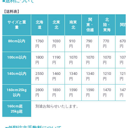
■送料について
【送料表】
関
北
サイズと重
北海
北東
南東
東・
陸・
関西
量
道
北
北
信越
東海
80cm以内
1760
1030
910
790
770
670
円
円
円
円
円
円
100cm以内
1800
1190
1070
1070
1070
1070
円
円
円
円
円
円
140cm以内
2550
1460
1340
1340
1210
1210
円
円
円
円
円
円
160cm25kg
2800
1830
1590
1590
1470
1470
以内
円
円
円
円
円
円
160cm超
別途お知らせいたします。
25kg超
■低額注文手数料について