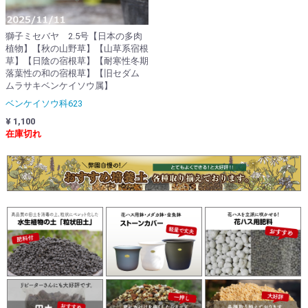
獅子ミセバヤ 2.5号【日本の多肉
植物】【秋の山野草】【山草系宿根
草】【日陰の宿根草】【耐寒性冬期
落葉性の和の宿根草】【旧セダム
ムラサキベンケイソウ属】
ベンケイソウ科623
¥ 1,100
在庫切れ