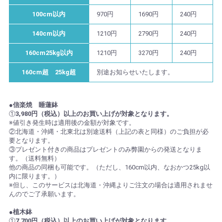
100cm以内
970円
1690円
240円
140cm以内
1210円
2790円
240円
160cm25kg以内
1210円
3270円
240円
160cm超 25kg超
別途お知らせいたします。
●信楽焼 睡蓮鉢
①
3,980円（税込）以上のお買い上げが対象となります。
※値引き発生時は適用後の金額が対象です。
②北海道・沖縄・北東北は別途送料（上記の表と同様）のご負担が必
要となります。
③プレゼント付きの商品はプレゼントのみ弊園からの発送となりま
す。（送料無料）
他の商品の同梱も可能です。（ただし、160cm以内、なおかつ25kg以
内に限ります。）
※但し、このサービスは北海道・沖縄よりご注文の場合は適用されませ
んのでご了承願います。
●植木鉢
①
7,700円（税込）以上のお買い上げが対象となります。