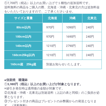
①7,700円（税込）以上のお買い上げで１梱包の追加送料です。
送料無料の商品をご購入の際、北海道・沖縄・北東北の方は追加料金
をいただいておりますので、ご了承くださいませ。
サイズと重量
北海道
沖縄
北東北
80cm以内
970円
1090円
240円
100cm以内
970円
1690円
240円
140cm以内
1210円
2790円
240円
160cm25kg以内
1210円
3270円
240円
160cm超 25kg超
別途お知らせいたします。
●信楽焼 睡蓮鉢
①
3,980円（税込）以上のお買い上げが対象となります。
※値引き発生時は適用後の金額が対象です。
②北海道・沖縄・北東北は別途送料（上記の表と同様）のご負担が必
要となります。
③プレゼント付きの商品はプレゼントのみ弊園からの発送となりま
す。（送料無料）