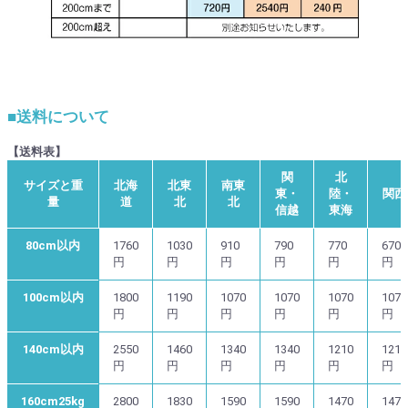
■送料について
【送料表】
関
北
サイズと重
北海
北東
南東
東・
陸・
関西
量
道
北
北
信越
東海
80cm以内
1760
1030
910
790
770
670
円
円
円
円
円
円
100cm以内
1800
1190
1070
1070
1070
1070
円
円
円
円
円
円
140cm以内
2550
1460
1340
1340
1210
1210
円
円
円
円
円
円
160cm25kg
2800
1830
1590
1590
1470
1470