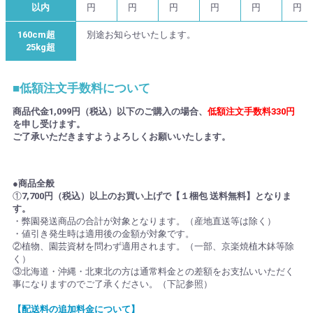
以内
円
円
円
円
円
円
160cm超
別途お知らせいたします。
25kg超
■低額注文手数料について
商品代金1,099円（税込）以下のご購入の場合、
低額注文手数料330円
を申し受けます。
ご了承いただきますようよろしくお願いいたします。
●商品全般
①
7,700円（税込）以上のお買い上げで【１梱包 送料無料】となりま
す。
・弊園発送商品の合計が対象となります。（産地直送等は除く）
・値引き発生時は適用後の金額が対象です。
②植物、園芸資材を問わず適用されます。（一部、京楽焼植木鉢等除
く）
③北海道・沖縄・北東北の方は通常料金との差額をお支払いいただく
事になりますのでご了承ください。（下記参照）
【配送料の追加料金について】