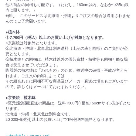
他の商品の同梱も可能です。（ただし、160cm以内、なおかつ25kg以
内に限ります。）
※但し、このサービスは北海道・沖縄よりご注文の場合は適用されませ
んのでご了承願います。
●植木鉢
①
7,700円（税込）以上のお買い上げが対象となります。
※京楽焼は対象外となります。
②北海道・沖縄・北東北は別途送料（上記の表と同様）のご負担が必
要となります。
③植木鉢との同梱は、植木鉢以外の園芸資材・植物等も同梱可能な場
合は受注させていただきます。
陶器製の植木鉢は「われもの」のため、輸送中の破損・事故が考えら
れます。ご注文の内容によっては
その組合わせに同梱不可な商品及びメーカー直送の場合もございます
ので、詳しくはメールにておたずねください。
●京楽焼 植木鉢
※窯元(愛楽園)直送の商品は、送料1500円(1梱包160cmサイズ以内)とな
ります。
北海道・沖縄・北東北は別料金です。
20,000円(税別)以上のお買い上げで1梱包送料無料となります。