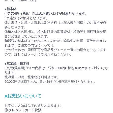
●植木鉢
①
7,700円（税込）以上のお買い上げが対象となります。
※京楽焼は対象外となります。
②北海道・沖縄・北東北は別途送料（上記の表と同様）のご負担が必
要となります。
③植木鉢との同梱は、植木鉢以外の園芸資材・植物等も同梱可能な場
合は受注させていただきます。
陶器製の植木鉢は「われもの」のため、輸送中の破損・事故が考えら
れます。ご注文の内容によっては
その組合わせに同梱不可な商品及びメーカー直送の場合もございます
ので、詳しくはメールにておたずねください。
●京楽焼 植木鉢
※窯元(愛楽園)直送の商品は、送料1500円(1梱包160cmサイズ以内)とな
ります。
北海道・沖縄・北東北は別料金です。
20,000円(税別)以上のお買い上げで1梱包送料無料となります。
■お支払いについて
お支払い方法は以下の通りとなります。
① クレジットカード決済