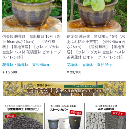
信楽焼 睡蓮鉢 窯肌櫛目 15号（外
信楽焼 睡蓮鉢 窯肌櫛目 15号（水
径46cm 高さ26cm） 【送料無
あふれ防止小穴有）（外径46cm 高
料】【産地直送】【水鉢 メダカ鉢
さ26cm） 【送料無料】【産地直
金魚鉢 ハス鉢 茶碗蓮鉢 ビオトープ
送】【水鉢 メダカ鉢 金魚鉢 ハス鉢
スイレン鉢】
茶碗蓮鉢 ビオトープ スイレン鉢】
花蓮鉢・睡蓮鉢 直径46cm
花蓮鉢・睡蓮鉢 直径46cm
¥ 16,500
¥ 23,100