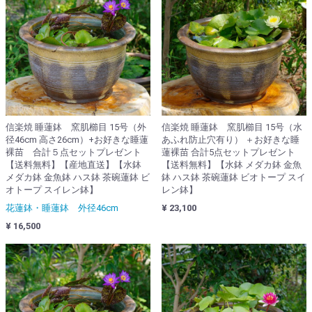
信楽焼 睡蓮鉢 窯肌櫛目 15号（外
信楽焼 睡蓮鉢 窯肌櫛目 15号（水
径46cm 高さ26cm）+お好きな睡蓮
あふれ防止穴有り） ＋お好きな睡
裸苗 合計５点セットプレゼント
蓮裸苗 合計5点セットプレゼント
【送料無料】【産地直送】【水鉢
【送料無料】【水鉢 メダカ鉢 金魚
メダカ鉢 金魚鉢 ハス鉢 茶碗蓮鉢 ビ
鉢 ハス鉢 茶碗蓮鉢 ビオトープ スイ
オトープ スイレン鉢】
レン鉢】
花蓮鉢・睡蓮鉢 外径46cm
¥ 23,100
¥ 16,500