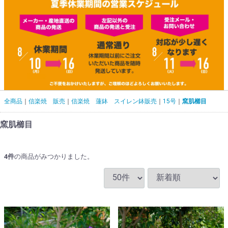
全商品
信楽焼 販売
信楽焼 蓮鉢 スイレン鉢販売
15号
窯肌櫛目
窯肌櫛目
4
件
の商品がみつかりました。