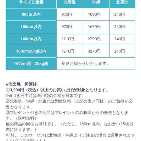
サイズと重量
北海道
沖縄
北東北
80cm以内
970円
1090円
240円
100cm以内
970円
1690円
240円
140cm以内
1210円
2790円
240円
160cm25kg以内
1210円
3270円
240円
160cm超 25kg超
別途お知らせいたします。
●信楽焼 睡蓮鉢
①
3,980円（税込）以上のお買い上げが対象となります。
※値引き発生時は適用後の金額が対象です。
②北海道・沖縄・北東北は別途送料（上記の表と同様）のご負担が必
要となります。
③プレゼント付きの商品はプレゼントのみ弊園からの発送となりま
す。（送料無料）
他の商品の同梱も可能です。（ただし、160cm以内、なおかつ25kg以
内に限ります。）
※但し、このサービスは北海道・沖縄よりご注文の場合は適用されませ
んのでご了承願います。