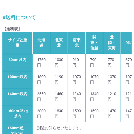
■送料について
【送料表】
関
北
サイズと重
北海
北東
南東
東・
陸・
関西
量
道
北
北
信越
東海
80cm以内
1760
1030
910
790
770
670
円
円
円
円
円
円
100cm以内
1800
1190
1070
1070
1070
1070
円
円
円
円
円
円
140cm以内
2550
1460
1340
1340
1210
1210
円
円
円
円
円
円
160cm25kg
2800
1830
1590
1590
1470
1470
以内
円
円
円
円
円
円
160cm超
別途お知らせいたします。
25kg超