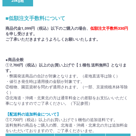
25kg超
■低額注文手数料について
商品代金1,099円（税込）以下のご購入の場合、
低額注文手数料330円
を申し受けます。
ご了承いただきますようよろしくお願いいたします。
●商品全般
①
7,700円（税込）以上のお買い上げで【１梱包 送料無料】となりま
す。
・弊園発送商品の合計が対象となります。（産地直送等は除く）
・値引き発生時は適用後の金額が対象です。
②植物、園芸資材を問わず適用されます。（一部、京楽焼植木鉢等除
く）
③北海道・沖縄・北東北の方は通常料金との差額をお支払いいただく
事になりますのでご了承ください。（下記参照）
【配送料の追加料金について】
①7,700円（税込）以上のお買い上げで１梱包の追加送料です。
送料無料の商品をご購入の際、北海道・沖縄・北東北の方は追加料金
をいただいておりますので、ご了承くださいませ。