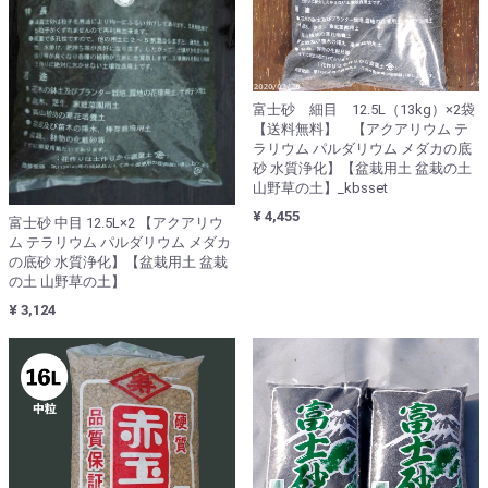
富士砂 細目 12.5L（13kg）×2袋
【送料無料】 【アクアリウム テ
ラリウム パルダリウム メダカの底
砂 水質浄化】【盆栽用土 盆栽の土
山野草の土】_kbsset
¥ 4,455
富士砂 中目 12.5L×2 【アクアリウ
ム テラリウム パルダリウム メダカ
の底砂 水質浄化】【盆栽用土 盆栽
の土 山野草の土】
¥ 3,124