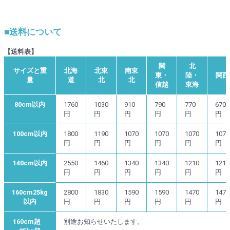
■送料について
【送料表】
関
北
サイズと重
北海
北東
南東
東・
陸・
関西
量
道
北
北
信越
東海
80cm以内
1760
1030
910
790
770
670
円
円
円
円
円
円
100cm以内
1800
1190
1070
1070
1070
1070
円
円
円
円
円
円
140cm以内
2550
1460
1340
1340
1210
1210
円
円
円
円
円
円
160cm25kg
2800
1830
1590
1590
1470
1470
以内
円
円
円
円
円
円
160cm超
別途お知らせいたします。