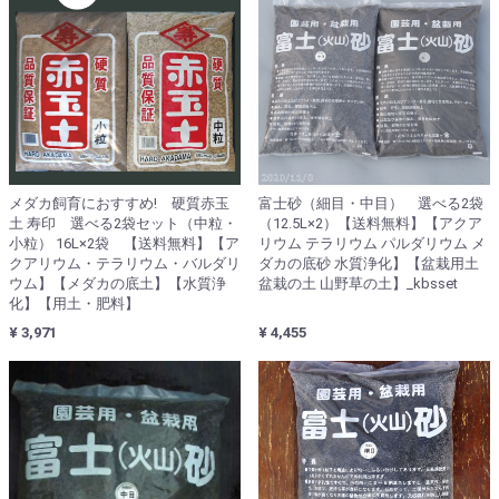
メダカ飼育におすすめ! 硬質赤玉
富士砂（細目・中目） 選べる2袋
土 寿印 選べる2袋セット（中粒・
（12.5L×2）【送料無料】【アクア
小粒） 16L×2袋 【送料無料】【ア
リウム テラリウム パルダリウム メ
クアリウム・テラリウム・バルダリ
ダカの底砂 水質浄化】【盆栽用土
ウム】【メダカの底土】【水質浄
盆栽の土 山野草の土】_kbsset
化】【用土・肥料】
¥ 3,971
¥ 4,455