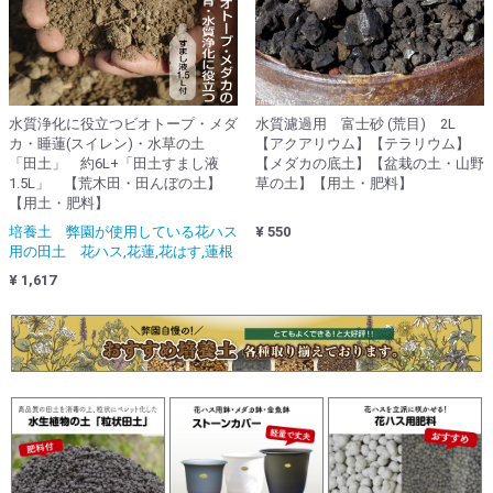
水質浄化に役立つビオトープ・メダ
水質濾過用 富士砂 (荒目) 2L
カ・睡蓮(スイレン)・水草の土
【アクアリウム】【テラリウム】
「田土」 約6L+「田土すまし液
【メダカの底土】【盆栽の土・山野
1.5L」 【荒木田・田んぼの土】
草の土】【用土・肥料】
【用土・肥料】
培養土 弊園が使用している花ハス
¥ 550
用の田土 花ハス,花蓮,花はす,蓮根
¥ 1,617