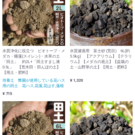
水質浄化に役立つ ビオトープ・メ
水質濾過用 富士砂 (荒目) 6L(約
ダカ・睡蓮(スイレン)・水草の土
5.5kg) 【アクアリウム】【テラリ
「田土」 約2L+「田土すまし液
ウム】【メダカの底土】【盆栽の
0.5L」 【荒木田・田んぼの土】
土・山野草の土】【用土・肥料】
【用土・肥料】
培養土 弊園が使用している花ハス
¥ 1,320
用の田土 花ハス,花蓮,花はす,蓮根
¥ 715