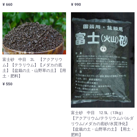
¥ 660
¥ 990
富士砂 中目 2L 【アクアリウ
ム】【テラリウム】【メダカの底
土】【盆栽の土・山野草の土】【用
土・肥料】
¥ 550
富士砂 中目 12.5L（13kg）
【アクアリウム/テラリウム/パルダ
リウム/メダカの底砂/水質浄化】
【盆栽の土・山野草の土】【用土・
肥料】