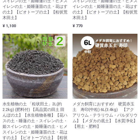
スイレンの土・姫睡蓮の土・ヒメス
スイレンの土・姫睡蓮の土・ヒメス
イレンの土・姫睡蓮苗の土・花はす
イレンの土・姫睡蓮苗の土・花はす
の土】【ビオトープの土】【粒状荒
の土】【ビオトープの土】【粒状荒
木田土】
木田土】
¥ 1,100
¥ 770
水生植物の土 「粒状田土」2L(約
メダカ飼育におすすめ! 硬質赤玉
2.2kg) (肥料付) 【高品質の田土 田
土 寿印(中粒) 6L(3.4kg) 【アク
んぼの土】【水生植物各種】【花ハ
アリウム・テラリウム・バルダリウ
スの土・睡蓮の土・スイレンの土・
ム】【メダカの底土】【水質浄化】
姫スイレンの土・姫睡蓮の土・ヒメ
【用土・肥料】
スイレンの土・姫睡蓮苗の土・花は
すの土】【ビオトープの土】【粒状