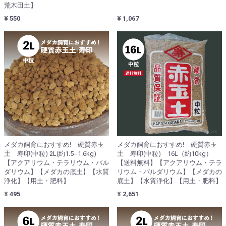
荒木田土】
¥ 550
¥ 1,067
メダカ飼育におすすめ! 硬質赤玉
メダカ飼育におすすめ! 硬質赤玉
土 寿印(中粒) 2L(約1.5--1.6kg)
土 寿印(中粒) 16L（約10kg）
【アクアリウム・テラリウム・バル
【送料無料】【アクアリウム・テラ
ダリウム】【メダカの底土】【水質
リウム・バルダリウム】【メダカの
浄化】【用土・肥料】
底土】【水質浄化】【用土・肥料】
¥ 495
¥ 2,651