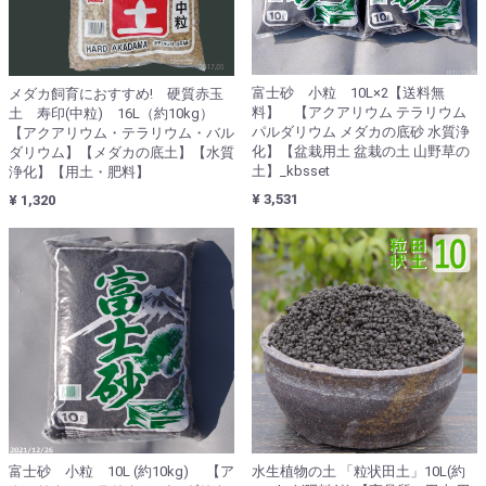
富士砂 小粒 10L×2【送料無
メダカ飼育におすすめ! 硬質赤玉
料】 【アクアリウム テラリウム
土 寿印(中粒) 16L（約10kg）
パルダリウム メダカの底砂 水質浄
【アクアリウム・テラリウム・バル
化】【盆栽用土 盆栽の土 山野草の
ダリウム】【メダカの底土】【水質
土】_kbsset
浄化】【用土・肥料】
¥ 3,531
¥ 1,320
富士砂 小粒 10L (約10kg) 【ア
水生植物の土 「粒状田土」10L(約