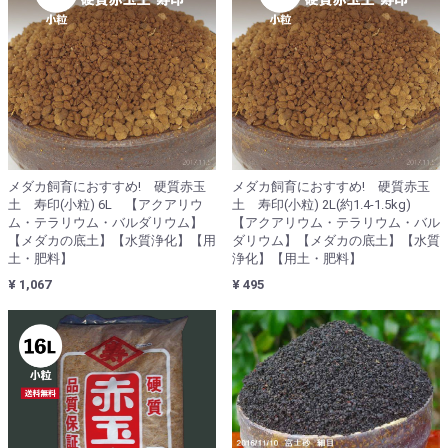
メダカ飼育におすすめ! 硬質赤玉
メダカ飼育におすすめ! 硬質赤玉
土 寿印(小粒) 6L 【アクアリウ
土 寿印(小粒) 2L(約1.4-1.5kg)
ム・テラリウム・バルダリウム】
【アクアリウム・テラリウム・バル
【メダカの底土】【水質浄化】【用
ダリウム】【メダカの底土】【水質
土・肥料】
浄化】【用土・肥料】
¥ 1,067
¥ 495