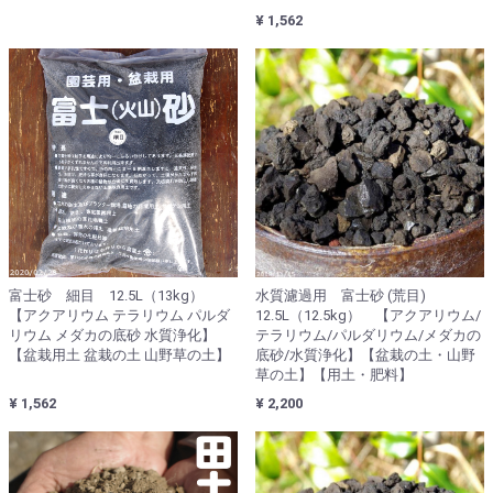
¥ 1,562
富士砂 細目 12.5L（13kg）
水質濾過用 富士砂 (荒目)
【アクアリウム テラリウム パルダ
12.5L（12.5kg） 【アクアリウム/
リウム メダカの底砂 水質浄化】
テラリウム/パルダリウム/メダカの
【盆栽用土 盆栽の土 山野草の土】
底砂/水質浄化】【盆栽の土・山野
草の土】【用土・肥料】
¥ 1,562
¥ 2,200