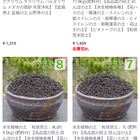
クアリウム テラリウム パルダリウ
11.5kg)(肥料付) 【高品質の田土 田
ム メダカの底砂 水質浄化】【盆栽
んぼの土】【水生植物各種】【花ハ
用土 盆栽の土 山野草の土】
スの土・睡蓮の土・スイレンの土・
姫スイレンの土・姫睡蓮の土・ヒメ
スイレンの土・姫睡蓮苗の土・花は
すの土】【ビオトープの土】【粒状
荒木田土】
¥ 1,210
¥ 1,650
在庫切れ
水生植物の土 「粒状田土」8L(約
水生植物の土 「粒状田土」7L (肥料
9.2kg) (肥料付) 【高品質の田土 田
付) 【高品質の田土 田んぼの土】
んぼの土】【水生植物各種】【花ハ
【水生植物各種】【花ハスの土・睡