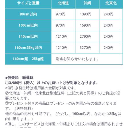
サイズと重量
北海道
沖縄
北東北
80cm以内
970円
1090円
240円
100cm以内
970円
1690円
240円
140cm以内
1210円
2790円
240円
160cm25kg以内
1210円
3270円
240円
160cm超 25kg超
別途お知らせいたします。
●信楽焼 睡蓮鉢
①
3,980円（税込）以上のお買い上げが対象となります。
※値引き発生時は適用後の金額が対象です。
②北海道・沖縄・北東北は別途送料（上記の表と同様）のご負担が必
要となります。
③プレゼント付きの商品はプレゼントのみ弊園からの発送となりま
す。（送料無料）
他の商品の同梱も可能です。（ただし、160cm以内、なおかつ25kg以
内に限ります。）
※但し、このサービスは北海道・沖縄よりご注文の場合は適用されませ