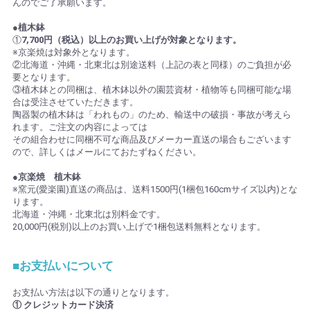
んのでご了承願います。
●植木鉢
①
7,700円（税込）以上のお買い上げが対象となります。
※京楽焼は対象外となります。
②北海道・沖縄・北東北は別途送料（上記の表と同様）のご負担が必
要となります。
③植木鉢との同梱は、植木鉢以外の園芸資材・植物等も同梱可能な場
合は受注させていただきます。
陶器製の植木鉢は「われもの」のため、輸送中の破損・事故が考えら
れます。ご注文の内容によっては
その組合わせに同梱不可な商品及びメーカー直送の場合もございます
ので、詳しくはメールにておたずねください。
●京楽焼 植木鉢
※窯元(愛楽園)直送の商品は、送料1500円(1梱包160cmサイズ以内)とな
ります。
北海道・沖縄・北東北は別料金です。
20,000円(税別)以上のお買い上げで1梱包送料無料となります。
■お支払いについて
お支払い方法は以下の通りとなります。
① クレジットカード決済