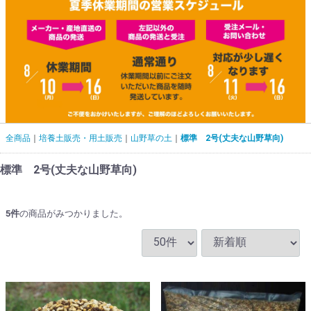
全商品
培養土販売・用土販売
山野草の土
標準 2号(丈夫な山野草向)
標準 2号(丈夫な山野草向)
5
件
の商品がみつかりました。