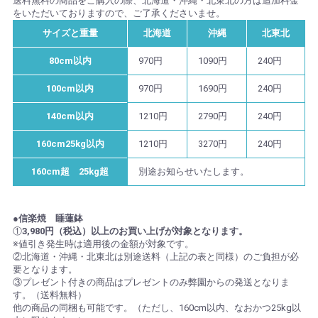
送料無料の商品をご購入の際、北海道・沖縄・北東北の方は追加料金
をいただいておりますので、ご了承くださいませ。
サイズと重量
北海道
沖縄
北東北
80cm以内
970円
1090円
240円
100cm以内
970円
1690円
240円
140cm以内
1210円
2790円
240円
160cm25kg以内
1210円
3270円
240円
160cm超 25kg超
別途お知らせいたします。
●信楽焼 睡蓮鉢
①
3,980円（税込）以上のお買い上げが対象となります。
※値引き発生時は適用後の金額が対象です。
②北海道・沖縄・北東北は別途送料（上記の表と同様）のご負担が必
要となります。
③プレゼント付きの商品はプレゼントのみ弊園からの発送となりま
す。（送料無料）
他の商品の同梱も可能です。（ただし、160cm以内、なおかつ25kg以