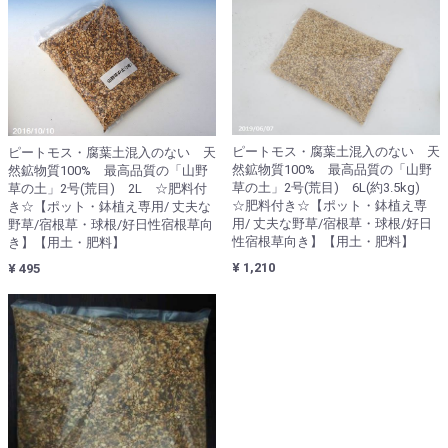
ピートモス・腐葉土混入のない 天
ピートモス・腐葉土混入のない 天
然鉱物質100% 最高品質の「山野
然鉱物質100% 最高品質の「山野
草の土」2号(荒目) 6L(約3.5kg)
草の土」2号(荒目) 2L ☆肥料付
☆肥料付き☆【ポット・鉢植え専
き☆【ポット・鉢植え専用/ 丈夫な
用/ 丈夫な野草/宿根草・球根/好日
野草/宿根草・球根/好日性宿根草向
性宿根草向き】【用土・肥料】
き】【用土・肥料】
¥ 1,210
¥ 495