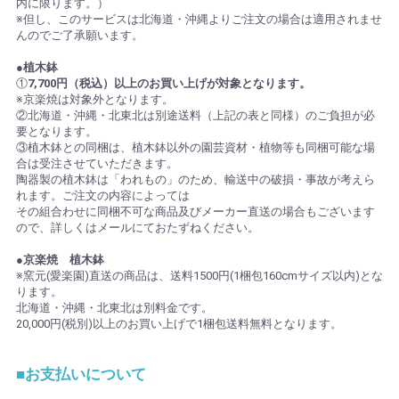
内に限ります。）
※但し、このサービスは北海道・沖縄よりご注文の場合は適用されませ
んのでご了承願います。
●植木鉢
①
7,700円（税込）以上のお買い上げが対象となります。
※京楽焼は対象外となります。
②北海道・沖縄・北東北は別途送料（上記の表と同様）のご負担が必
要となります。
③植木鉢との同梱は、植木鉢以外の園芸資材・植物等も同梱可能な場
合は受注させていただきます。
陶器製の植木鉢は「われもの」のため、輸送中の破損・事故が考えら
れます。ご注文の内容によっては
その組合わせに同梱不可な商品及びメーカー直送の場合もございます
ので、詳しくはメールにておたずねください。
●京楽焼 植木鉢
※窯元(愛楽園)直送の商品は、送料1500円(1梱包160cmサイズ以内)とな
ります。
北海道・沖縄・北東北は別料金です。
20,000円(税別)以上のお買い上げで1梱包送料無料となります。
■お支払いについて