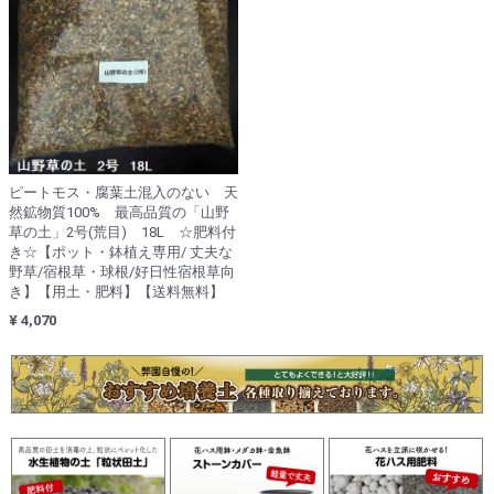
ピートモス・腐葉土混入のない 天
然鉱物質100% 最高品質の「山野
草の土」2号(荒目) 18L ☆肥料付
き☆【ポット・鉢植え専用/ 丈夫な
野草/宿根草・球根/好日性宿根草向
き】【用土・肥料】【送料無料】
¥ 4,070