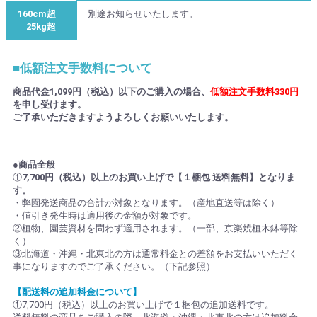
160cm超
別途お知らせいたします。
25kg超
■低額注文手数料について
商品代金1,099円（税込）以下のご購入の場合、
低額注文手数料330円
を申し受けます。
ご了承いただきますようよろしくお願いいたします。
●商品全般
①
7,700円（税込）以上のお買い上げで【１梱包 送料無料】となりま
す。
・弊園発送商品の合計が対象となります。（産地直送等は除く）
・値引き発生時は適用後の金額が対象です。
②植物、園芸資材を問わず適用されます。（一部、京楽焼植木鉢等除
く）
③北海道・沖縄・北東北の方は通常料金との差額をお支払いいただく
事になりますのでご了承ください。（下記参照）
【配送料の追加料金について】
①7,700円（税込）以上のお買い上げで１梱包の追加送料です。