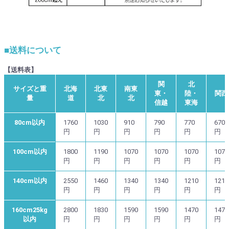
■送料について
【送料表】
関
北
サイズと重
北海
北東
南東
東・
陸・
関西
量
道
北
北
信越
東海
80cm以内
1760
1030
910
790
770
670
円
円
円
円
円
円
100cm以内
1800
1190
1070
1070
1070
1070
円
円
円
円
円
円
140cm以内
2550
1460
1340
1340
1210
1210
円
円
円
円
円
円
160cm25kg
2800
1830
1590
1590
1470
1470
以内
円
円
円
円
円
円