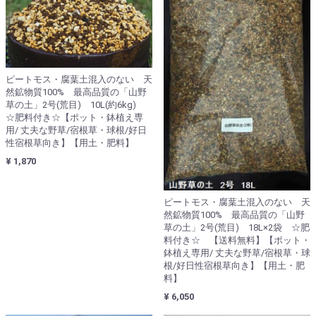
ピートモス・腐葉土混入のない 天
然鉱物質100% 最高品質の「山野
草の土」2号(荒目) 10L(約6kg)
☆肥料付き☆【ポット・鉢植え専
用/ 丈夫な野草/宿根草・球根/好日
性宿根草向き】【用土・肥料】
¥ 1,870
ピートモス・腐葉土混入のない 天
然鉱物質100% 最高品質の「山野
草の土」2号(荒目) 18L×2袋 ☆肥
料付き☆ 【送料無料】【ポット・
鉢植え専用/ 丈夫な野草/宿根草・球
根/好日性宿根草向き】【用土・肥
料】
¥ 6,050