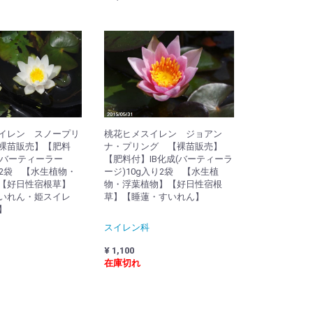
イレン スノープリ
桃花ヒメスイレン ジョアン
裸苗販売】【肥料
ナ・プリング 【裸苗販売】
(バーティーラー
【肥料付】IB化成(バーティーラ
り2袋 【水生植物・
ージ)10g入り2袋 【水生植
【好日性宿根草】
物・浮葉植物】【好日性宿根
いれん・姫スイレ
草】【睡蓮・すいれん】
】
スイレン科
¥ 1,100
在庫切れ