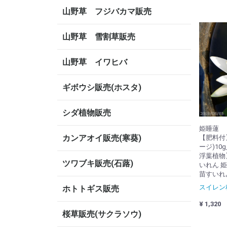
山野草 フジバカマ販売
山野草 雪割草販売
山野草 イワヒバ
ギボウシ販売(ホスタ)
シダ植物販売
姫睡蓮 
カンアオイ販売(寒葵)
【肥料付
ージ)10
浮葉植物
ツワブキ販売(石蕗)
いれん 
苗すいれ
スイレン
ホトトギス販売
¥ 1,320
桜草販売(サクラソウ)