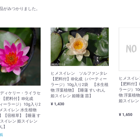
品がみつかりました。
ヒメスイレン ソルファンタレ
ヒメスイレ
【肥料付】IB化成（バーティー
【肥料付】
ラージ）10g入り2袋 【水生植
ラージ）1
物 浮葉植物】【睡蓮 すいれん
レディケリー・ライラセ
物 浮葉植
姫スイレン 姫睡蓮 苗】
号 【肥料付】IB化成
姫スイレン 
¥ 1,430
ィーラージ）10g入り2
メスイレン 水生植物
¥ 1,650
】【宿根草】【睡蓮 す
姫スイレン 姫スイレン
ん】
科