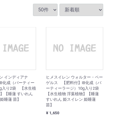
ン インディアナ
ヒメスイレン ウォルター・ペー
IB化成（バーティー
ゲルス 【肥料付】IB化成（バ
0g入り2袋 【水生植
ーティーラージ）10g入り2袋
物】【睡蓮 すいれん
【水生植物 浮葉植物】【睡蓮
姫睡蓮 苗】
すいれん 姫スイレン 姫睡蓮
苗】
¥ 1,650