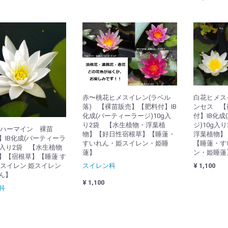
赤〜桃花ヒメスイレン(ラベル
白花ヒメス
落) 【裸苗販売】【肥料付】IB
ンセス 【
化成(バーティーラージ)10g入
付】IB化成
り2袋 【水生植物・浮葉植
ジ)10g入
ハーマイン 裸苗
物】【好日性宿根草】【睡蓮・
浮葉植物】
】IB化成(バーティーラ
すいれん・姫スイレン・姫睡
【睡蓮・す
g入り2袋 【水生植物
蓮】
ン・姫睡蓮
】【宿根草】【睡蓮 す
スイレン科
¥ 1,100
姫スイレン 姫スイレン
ん】
¥ 1,100
科