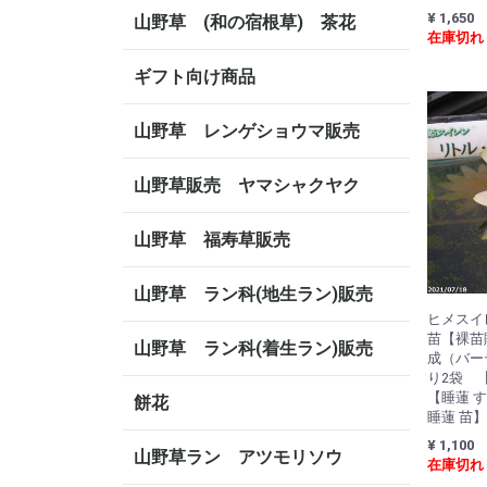
¥ 1,650
山野草 (和の宿根草) 茶花
在庫切れ
ギフト向け商品
山野草 レンゲショウマ販売
山野草販売 ヤマシャクヤク
山野草 福寿草販売
山野草 ラン科(地生ラン)販売
ヒメスイ
苗【裸苗
山野草 ラン科(着生ラン)販売
成（バー
り2袋 
【睡蓮 
餅花
睡蓮 苗】
¥ 1,100
山野草ラン アツモリソウ
在庫切れ