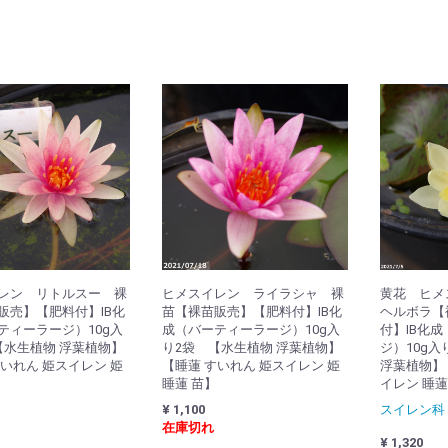
レン リトルスー 裸
ヒメスイレン ライラシャ 裸
黄花 ヒメ
販売】【肥料付】IB化
苗【裸苗販売】【肥料付】IB化
ヘルボラ【
ティーラージ）10g入
成（バーティーラージ）10g入
付】IB化
【水生植物 浮葉植物】
り2袋 【水生植物 浮葉植物】
ジ）10g
すいれん 姫スイレン 姫
【睡蓮 すいれん 姫スイレン 姫
浮葉植物】
睡蓮 苗】
イレン 睡蓮
¥ 1,100
スイレン科
在庫切れ
¥ 1,320