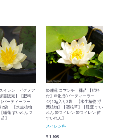
スイレン ピグメア
姫睡蓮 コマンチ 裸苗 【肥料
裸苗販売】【肥料
付】IB化成(バーティーラー
成（バーティーラー
ジ)10g入り2袋 【水生植物 浮
入り2袋 【水生植物
葉植物】【宿根草】【睡蓮 すい
【睡蓮 すいれん ス
れん 姫スイレン 姫スイレン 苗
 苗】
すいれん】
スイレン科
¥ 1,650