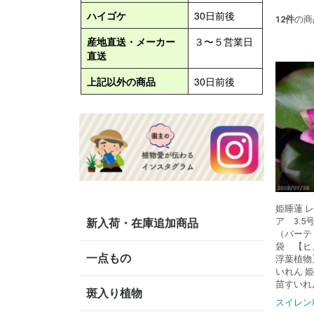
12
件
の商
姫睡蓮 
ア 3.5
新入荷・在庫追加商品
（バーテ
袋 【ヒ
一点もの
浮葉植物
いれん 
苗すいれ
斑入り植物
スイレン