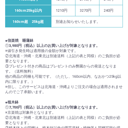
160cm25kg以内
1210円
3270円
240円
160cm超 25kg超
別途お知らせいたします。
●信楽焼 睡蓮鉢
①
3,980円（税込）以上のお買い上げが対象となります。
※値引き発生時は適用後の金額が対象です。
②北海道・沖縄・北東北は別途送料（上記の表と同様）のご負担が必
要となります。
③プレゼント付きの商品はプレゼントのみ弊園からの発送となりま
す。（送料無料）
他の商品の同梱も可能です。（ただし、160cm以内、なおかつ25kg以
内に限ります。）
※但し、このサービスは北海道・沖縄よりご注文の場合は適用されませ
んのでご了承願います。
●植木鉢
①
7,700円（税込）以上のお買い上げが対象となります。
※京楽焼は対象外となります。
②北海道・沖縄・北東北は別途送料（上記の表と同様）のご負担が必
要となります。
③植木鉢との同梱は、植木鉢以外の園芸資材・植物等も同梱可能な場