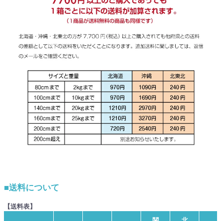
■送料について
【送料表】
関
北