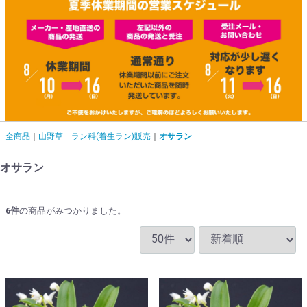
全商品
山野草 ラン科(着生ラン)販売
オサラン
オサラン
6
件
の商品がみつかりました。