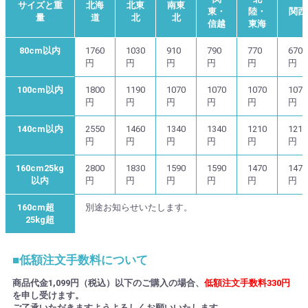
サイズと重
北海
北東
南東
東・
陸・
関西
量
道
北
北
信越
東海
80cm以内
1760
1030
910
790
770
670
円
円
円
円
円
円
100cm以内
1800
1190
1070
1070
1070
1070
円
円
円
円
円
円
140cm以内
2550
1460
1340
1340
1210
1210
円
円
円
円
円
円
160cm25kg
2800
1830
1590
1590
1470
1470
以内
円
円
円
円
円
円
160cm超
別途お知らせいたします。
25kg超
■低額注文手数料について
商品代金1,099円（税込）以下のご購入の場合、
低額注文手数料330円
を申し受けます。
ご了承いただきますようよろしくお願いいたします。