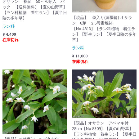
オサラン 裸苗 50～70芽入 パ
ック 【送料無料】【夏の山野草】
【ラン科植物 着生ラン】【夏半日
【現品】 斑入り(黄覆輪) オサラ
陰の多年草】
ン 8芽 2.5号素焼鉢
ラン科
【No.4813】【ラン科植物 着生ラ
¥ 4,400
ン】【野生ラン】【夏半日陰の多年
在庫切れ
草】
ラン科
¥ 11,000
在庫切れ
【現品】オサラン アベマキ付
28cm【No.8309】【夏の山野草】
【ラン科植物 着生ラン】【夏半日
【現品】オサラン ヘゴ丸太付