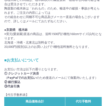
合は受注させていただきます。
陶器製の植木鉢は「われもの」のため、輸送中の破損・事故が考えら
れます。ご注文の内容によっては
その組合わせに同梱不可な商品及びメーカー直送の場合もございます
ので、詳しくはメールにておたずねください。
●京楽焼 植木鉢
※窯元(愛楽園)直送の商品は、送料1500円(1梱包160cmサイズ以内)とな
ります。
北海道・沖縄・北東北は別料金です。
20,000円(税別)以上のお買い上げで1梱包送料無料となります。
■お支払いについて
お支払い方法は以下の通りとなります。
① クレジットカード決済
（
PayPalでのお支払い
のため後送のメールにて御案内いたします）
② 銀行振込
③代金引換
【代引手数料表】
商品価格合計
代引手数料