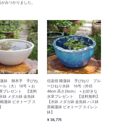
品がみつかりました。
睡蓮鉢 御本手 手びね
信楽焼 睡蓮鉢 手びねり ブル
ル（大） 16号 ＋お
ーひねり水鉢 16号（外径
草プレゼント 【送料
48cm 高さ26cm） ＋お好きな
水鉢 メダカ鉢 金魚鉢
水草プレゼント 【送料無料】
茶碗蓮鉢 ビオトープ ス
【水鉢 メダカ鉢 金魚鉢 ハス鉢
】
茶碗蓮鉢 ビオトープ スイレン
鉢】
¥ 38,775