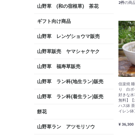
2
件
の商
山野草 (和の宿根草) 茶花
ギフト向け商品
山野草 レンゲショウマ販売
山野草販売 ヤマシャクヤク
山野草 福寿草販売
山野草 ラン科(地生ラン)販売
信楽焼 
り 白ボー
好きな水
山野草 ラン科(着生ラン)販売
無料】【
ハス鉢 
餅花
イレン鉢
¥ 36,300
山野草ラン アツモリソウ