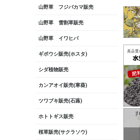
山野草 フジバカマ販売
山野草 雪割草販売
山野草 イワヒバ
ギボウシ販売(ホスタ)
シダ植物販売
カンアオイ販売(寒葵)
ツワブキ販売(石蕗)
ホトトギス販売
桜草販売(サクラソウ)