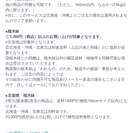
他の商品の同梱も可能です。（ただし、160cm以内、なおかつ25kg以
内に限ります。）
※但し、このサービスは北海道・沖縄よりご注文の場合は適用されませ
んのでご了承願います。
●植木鉢
①
7,700円（税込）以上のお買い上げが対象となります。
※京楽焼は対象外となります。
②北海道・沖縄・北東北は別途送料（上記の表と同様）のご負担が必
要となります。
③植木鉢との同梱は、植木鉢以外の園芸資材・植物等も同梱可能な場
合は受注させていただきます。
陶器製の植木鉢は「われもの」のため、輸送中の破損・事故が考えら
れます。ご注文の内容によっては
その組合わせに同梱不可な商品及びメーカー直送の場合もございます
ので、詳しくはメールにておたずねください。
●京楽焼 植木鉢
※窯元(愛楽園)直送の商品は、送料1500円(1梱包160cmサイズ以内)とな
ります。
北海道・沖縄・北東北は別料金です。
20,000円(税別)以上のお買い上げで1梱包送料無料となります。