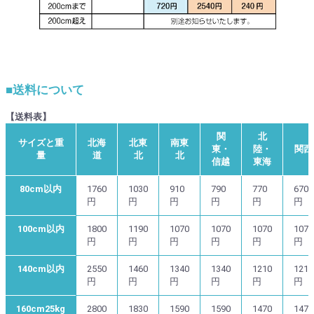
■送料について
【送料表】
関
北
サイズと重
北海
北東
南東
東・
陸・
関西
量
道
北
北
信越
東海
80cm以内
1760
1030
910
790
770
670
円
円
円
円
円
円
100cm以内
1800
1190
1070
1070
1070
1070
円
円
円
円
円
円
140cm以内
2550
1460
1340
1340
1210
1210
円
円
円
円
円
円
160cm25kg
2800
1830
1590
1590
1470
1470