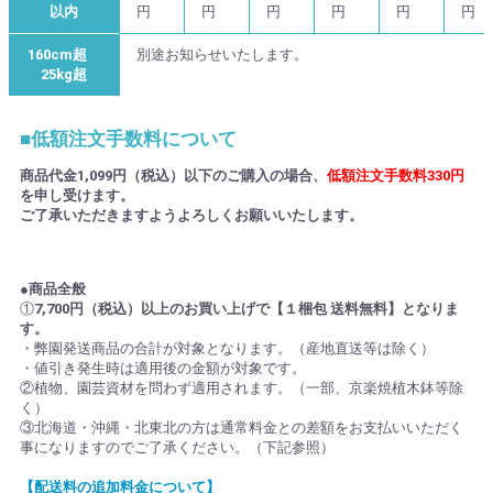
以内
円
円
円
円
円
円
160cm超
別途お知らせいたします。
25kg超
■低額注文手数料について
商品代金1,099円（税込）以下のご購入の場合、
低額注文手数料330円
を申し受けます。
ご了承いただきますようよろしくお願いいたします。
●商品全般
①
7,700円（税込）以上のお買い上げで【１梱包 送料無料】となりま
す。
・弊園発送商品の合計が対象となります。（産地直送等は除く）
・値引き発生時は適用後の金額が対象です。
②植物、園芸資材を問わず適用されます。（一部、京楽焼植木鉢等除
く）
③北海道・沖縄・北東北の方は通常料金との差額をお支払いいただく
事になりますのでご了承ください。（下記参照）
【配送料の追加料金について】