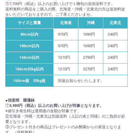
①7,700円（税込）以上のお買い上げで１梱包の追加送料です。
送料無料の商品をご購入の際、北海道・沖縄・北東北の方は追加料金
をいただいておりますので、ご了承くださいませ。
サイズと重量
北海道
沖縄
北東北
80cm以内
970円
1090円
240円
100cm以内
970円
1690円
240円
140cm以内
1210円
2790円
240円
160cm25kg以内
1210円
3270円
240円
160cm超 25kg超
別途お知らせいたします。
●信楽焼 睡蓮鉢
①
3,980円（税込）以上のお買い上げが対象となります。
※値引き発生時は適用後の金額が対象です。
②北海道・沖縄・北東北は別途送料（上記の表と同様）のご負担が必
要となります。
③プレゼント付きの商品はプレゼントのみ弊園からの発送となりま
す。（送料無料）