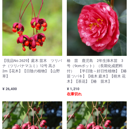
【現品No.2629】庭木 苗木 ツリバ
椿 苗 鹿児島 2年生挿木苗 3
ナ（ツリバナマユミ）12号 高さ
号（9cmポット）（長期化成肥料
2m【花木】【日陰の植物】【山野
付） 【半日陰～好日性植物】【椿
草】
苗 ツバキ】【植木 庭木】【樹木 花
木】【茶花】【椿 苗木】
¥ 26,400
¥ 1,210
在庫切れ