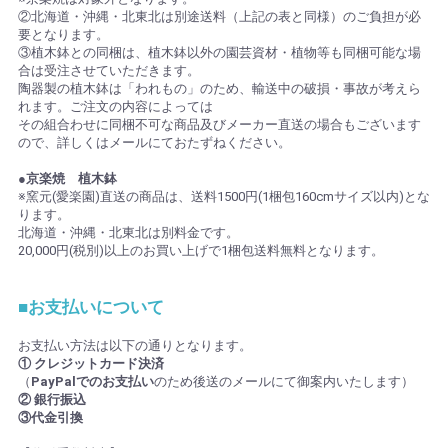
②北海道・沖縄・北東北は別途送料（上記の表と同様）のご負担が必
要となります。
③植木鉢との同梱は、植木鉢以外の園芸資材・植物等も同梱可能な場
合は受注させていただきます。
陶器製の植木鉢は「われもの」のため、輸送中の破損・事故が考えら
れます。ご注文の内容によっては
その組合わせに同梱不可な商品及びメーカー直送の場合もございます
ので、詳しくはメールにておたずねください。
●京楽焼 植木鉢
※窯元(愛楽園)直送の商品は、送料1500円(1梱包160cmサイズ以内)とな
ります。
北海道・沖縄・北東北は別料金です。
20,000円(税別)以上のお買い上げで1梱包送料無料となります。
■お支払いについて
お支払い方法は以下の通りとなります。
① クレジットカード決済
（
PayPalでのお支払い
のため後送のメールにて御案内いたします）
② 銀行振込
③代金引換