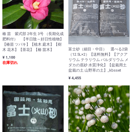
椿 苗 紫式部 2年生 3号 （長期化成
肥料付） 【半日陰～好日性植物】
【椿苗 ツバキ】【植木 庭木】【樹
富士砂（細目・中目） 選べる2袋
木 花木】【茶花】【椿 苗木】
（12.5L×2）【送料無料】【アクア
¥ 1,100
リウム テラリウム パルダリウム メ
在庫切れ
ダカの底砂 水質浄化】【盆栽用土
盆栽の土 山野草の土】_kbsset
¥ 4,455