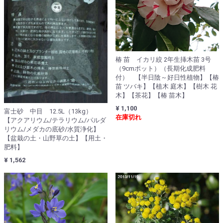
椿 苗 イカリ絞 2年生挿木苗 3号
（9cmポット）（長期化成肥料
付） 【半日陰～好日性植物】【椿
苗 ツバキ】【植木 庭木】【樹木 花
木】【茶花】【椿 苗木】
¥ 1,100
富士砂 中目 12.5L（13kg）
在庫切れ
【アクアリウム/テラリウム/パルダ
リウム/メダカの底砂/水質浄化】
【盆栽の土・山野草の土】【用土・
肥料】
¥ 1,562