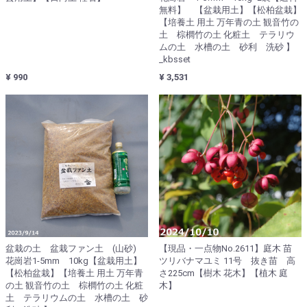
無料】 【盆栽用土】【松柏盆栽】
【培養土 用土 万年青の土 観音竹の
土 棕櫚竹の土 化粧土 テラリウ
ムの土 水槽の土 砂利 洗砂 】
_kbsset
¥ 990
¥ 3,531
盆栽の土 盆栽ファン土 (山砂)
【現品・一点物No.2611】庭木 苗
花崗岩1-5mm 10kg【盆栽用土】
ツリバナマユミ 11号 抜き苗 高
【松柏盆栽】【培養土 用土 万年青
さ225cm【樹木 花木】【植木 庭
の土 観音竹の土 棕櫚竹の土 化粧
木】
土 テラリウムの土 水槽の土 砂