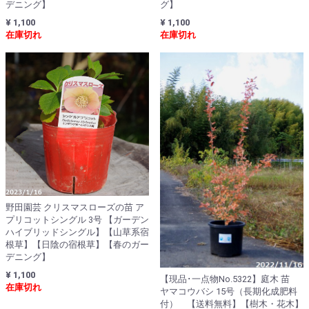
デニング】
グ】
¥ 1,100
¥ 1,100
在庫切れ
在庫切れ
野田園芸 クリスマスローズの苗 ア
プリコットシングル 3号 【ガーデン
ハイブリッドシングル】【山草系宿
根草】【日陰の宿根草】【春のガー
デニング】
¥ 1,100
【現品･一点物No.5322】庭木 苗
在庫切れ
ヤマコウバシ 15号（長期化成肥料
付） 【送料無料】【樹木・花木】