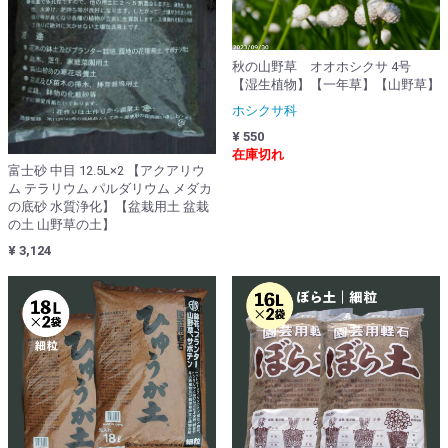
秋の山野草 オオホシクサ 4号
【湿生植物】【一年草】【山野草】
ホシクサ科
¥ 550
在庫切れ
富士砂 中目 12.5L×2 【アクアリウ
ム テラリウム パルダリウム メダカ
の底砂 水質浄化】【盆栽用土 盆栽
の土 山野草の土】
¥ 3,124