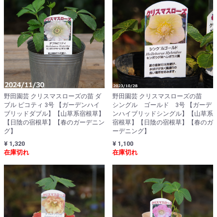
野田園芸 クリスマスローズの苗 ダ
野田園芸 クリスマスローズの苗
ブル ピコティ 3号 【ガーデンハイ
シングル ゴールド 3号 【ガーデ
ブリッドダブル】【山草系宿根草】
ンハイブリッドシングル】【山草系
【日陰の宿根草】【春のガーデニン
宿根草】【日陰の宿根草】【春のガ
グ】
ーデニング】
¥ 1,320
¥ 1,100
在庫切れ
在庫切れ