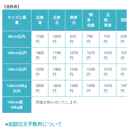
【送料表】
関
北
サイズと重
北海
北東
南東
東・
陸・
関西
量
道
北
北
信越
東海
80cm以内
1760
1030
910
790
770
670
円
円
円
円
円
円
100cm以内
1800
1190
1070
1070
1070
1070
円
円
円
円
円
円
140cm以内
2550
1460
1340
1340
1210
1210
円
円
円
円
円
円
160cm25kg
2800
1830
1590
1590
1470
1470
以内
円
円
円
円
円
円
160cm超
別途お知らせいたします。
25kg超
■低額注文手数料について