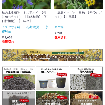
秋の水生植物 ミズアオイ 5号
小豆島イソギク 良株 3号(9cmポ
(15cmポット) 【抽水植物】【好
ット) 【山野草】
日性植物】【一年草】
ミズアオイ科 花期:晩夏 京
キク科
都府産
¥ 770
¥ 1,650
在庫切れ
在庫切れ