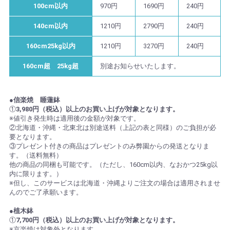
100cm以内
970円
1690円
240円
140cm以内
1210円
2790円
240円
160cm25kg以内
1210円
3270円
240円
160cm超 25kg超
別途お知らせいたします。
●信楽焼 睡蓮鉢
①
3,980円（税込）以上のお買い上げが対象となります。
※値引き発生時は適用後の金額が対象です。
②北海道・沖縄・北東北は別途送料（上記の表と同様）のご負担が必
要となります。
③プレゼント付きの商品はプレゼントのみ弊園からの発送となりま
す。（送料無料）
他の商品の同梱も可能です。（ただし、160cm以内、なおかつ25kg以
内に限ります。）
※但し、このサービスは北海道・沖縄よりご注文の場合は適用されませ
んのでご了承願います。
●植木鉢
①
7,700円（税込）以上のお買い上げが対象となります。
※京楽焼は対象外となります。