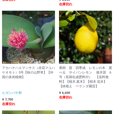
在庫切れ
アカハナハエマンサス（赤花マユハ
果樹 苗 四季成 レモンの木 選
ケオモト）5号【秋の山野草】【外
べる サイパンレモン 接木苗 6
国の多肉植物】
号（長期化成肥料付） 【送料無
料】【植木 庭木】【樹木 花木】
【鉢植え ベランダ園芸】
ヒガンバナ科
¥ 6,600
在庫切れ
¥ 7,700
在庫切れ