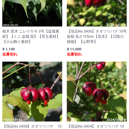
植木 苗木 ニレケヤキ 3号【盆栽素
【現品No.0436】オオツリバナ 10号
材】【ミニ 盆栽 苗】【苔玉素材】
仮植 高さ125cm【花木】【日陰の
【小山飾り素材】
植物】 【山野草】
¥ 1,100
¥ 11,000
在庫切れ
在庫切れ
【現品No.0438】オオツリバナ 10
【現品No.0434】 オオツリバナ 10