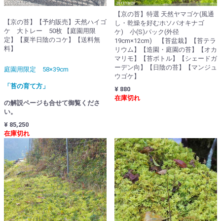
【京の苔】特選 天然ヤマゴケ(風通
【京の苔】【予約販売】天然ハイゴ
し・乾燥を好むホソバオキナゴ
ケ 大トレー 50枚 【庭園用限
ケ) 小(S)パック(外径
定】【夏半日陰のコケ】【送料無
19cm×12cm) 【苔盆栽】【苔テラ
料】
リウム】【造園・庭園の苔】【オカ
マリモ】【苔ボトル】【シェードガ
ーデン向】【日陰の苔】【マンジュ
庭園用限定 58×39cm
ウゴケ】
「苔の育て方」
¥ 880
在庫切れ
の解説ページも合せて御覧くださ
い。
¥ 85,250
在庫切れ