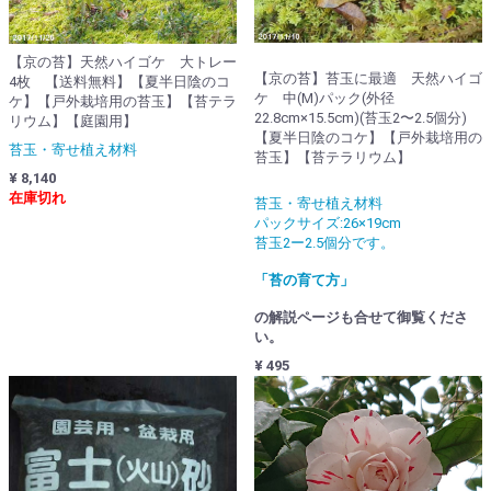
【京の苔】天然ハイゴケ 大トレー
【京の苔】苔玉に最適 天然ハイゴ
4枚 【送料無料】【夏半日陰のコ
ケ 中(M)パック(外径
ケ】【戸外栽培用の苔玉】【苔テラ
22.8cm×15.5cm)(苔玉2〜2.5個分)
リウム】【庭園用】
【夏半日陰のコケ】【戸外栽培用の
苔玉・寄せ植え材料
苔玉】【苔テラリウム】
¥ 8,140
在庫切れ
苔玉・寄せ植え材料
パックサイズ:26×19cm
苔玉2ー2.5個分です。
「苔の育て方」
の解説ページも合せて御覧くださ
い。
¥ 495