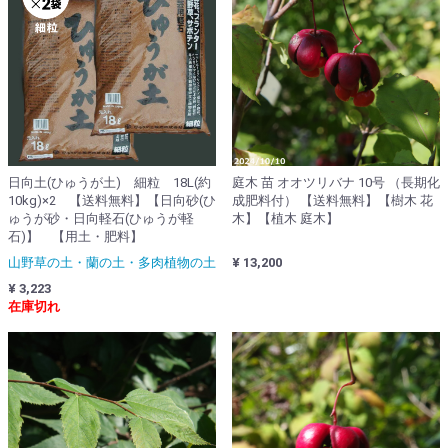
日向土(ひゅうが土) 細粒 18L(約
庭木 苗 オオツリバナ 10号 （長期化
10kg)×2 【送料無料】【日向砂(ひ
成肥料付） 【送料無料】【樹木 花
ゅうが砂・日向軽石(ひゅうが軽
木】【植木 庭木】
石)】 【用土・肥料】
山野草の土・蘭の土・多肉植物の土
¥ 13,200
¥ 3,223
在庫切れ