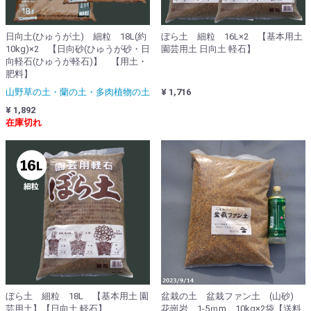
日向土(ひゅうが土) 細粒 18L(約
ぼら土 細粒 16L×2 【基本用土
10kg)×2 【日向砂(ひゅうが砂・日
園芸用土 日向土 軽石】
向軽石(ひゅうが軽石)】 【用土・
肥料】
山野草の土・蘭の土・多肉植物の土
¥ 1,716
¥ 1,892
在庫切れ
ぼら土 細粒 18L 【基本用土 園
盆栽の土 盆栽ファン土 (山砂)
芸用土】【日向土 軽石】
花崗岩 1-5ｍm 10kg×2袋【送料