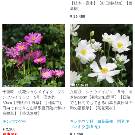
【植木・庭木】【好日性植物】【落
葉樹】
¥ 26,400
千重咲 桃花シュウメイギク プリ
八重咲 シュウメイギク ５号 高
ンツハイリッヒ 5号 高さ約
さ約60cm【初秋の山野草】【日陰
60cm【初秋の山野草】【日陰でも
でも日向でもできる山草系夏日陰の
日向でもできる山草系夏日陰の和の
和の宿根草】【茶花素材】
宿根草】【茶花素材】
キンポウゲ科
キンポウゲ科 白花品種 別名:キ
ブネギク(貴船菊)
¥ 2,200
在庫切れ
¥ 2,200