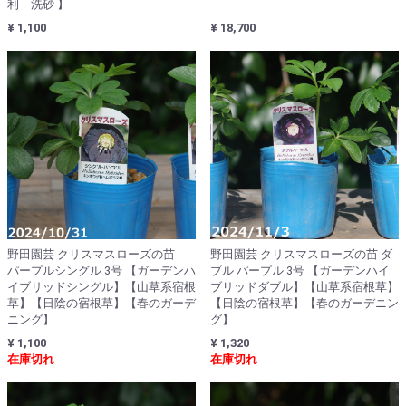
利 洗砂 】
¥ 1,100
¥ 18,700
野田園芸 クリスマスローズの苗
野田園芸 クリスマスローズの苗 ダ
パープルシングル 3号 【ガーデンハ
ブル パープル 3号 【ガーデンハイ
イブリッドシングル】【山草系宿根
ブリッドダブル】【山草系宿根草】
草】【日陰の宿根草】【春のガーデ
【日陰の宿根草】【春のガーデニン
ニング】
グ】
¥ 1,100
¥ 1,320
在庫切れ
在庫切れ