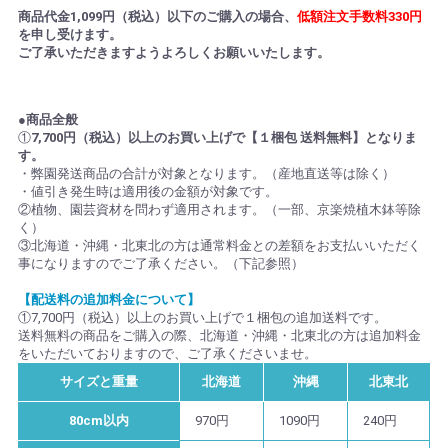
商品代金1,099円（税込）以下のご購入の場合、
低額注文手数料330円
を申し受けます。
ご了承いただきますようよろしくお願いいたします。
●商品全般
①
7,700円（税込）以上のお買い上げで【１梱包 送料無料】となりま
す。
・弊園発送商品の合計が対象となります。（産地直送等は除く）
・値引き発生時は適用後の金額が対象です。
②植物、園芸資材を問わず適用されます。（一部、京楽焼植木鉢等除
く）
③北海道・沖縄・北東北の方は通常料金との差額をお支払いいただく
事になりますのでご了承ください。（下記参照）
【配送料の追加料金について】
①7,700円（税込）以上のお買い上げで１梱包の追加送料です。
送料無料の商品をご購入の際、北海道・沖縄・北東北の方は追加料金
をいただいておりますので、ご了承くださいませ。
サイズと重量
北海道
沖縄
北東北
80cm以内
970円
1090円
240円