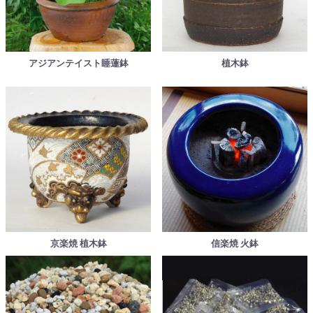
アジアンテイスト睡蓮鉢
植木鉢
京楽焼 植木鉢
信楽焼 火鉢