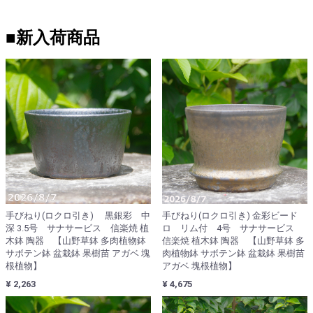
■新入荷商品
手びねり(ロクロ引き) 黒銀彩 中
手びねり(ロクロ引き) 金彩ビード
深 3.5号 サナサービス 信楽焼 植
ロ リム付 4号 サナサービス
木鉢 陶器 【山野草鉢 多肉植物鉢
信楽焼 植木鉢 陶器 【山野草鉢 多
サボテン鉢 盆栽鉢 果樹苗 アガベ 塊
肉植物鉢 サボテン鉢 盆栽鉢 果樹苗
根植物】
アガベ 塊根植物】
¥ 2,263
¥ 4,675