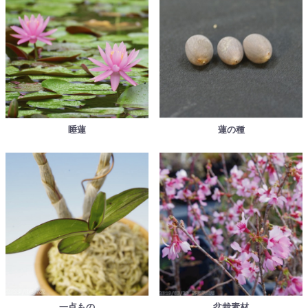
睡蓮
蓮の種
一点もの
盆栽素材