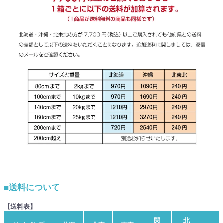
■送料について
【送料表】
関
北