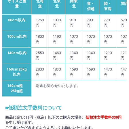
サイズと重
北海
北東
南東
東・
陸・
関西
量
道
北
北
信越
東海
80cm以内
1760
1030
910
790
770
670
円
円
円
円
円
円
100cm以内
1800
1190
1070
1070
1070
1070
円
円
円
円
円
円
140cm以内
2550
1460
1340
1340
1210
1210
円
円
円
円
円
円
160cm25kg
2800
1830
1590
1590
1470
1470
以内
円
円
円
円
円
円
160cm超
別途お知らせいたします。
25kg超
■低額注文手数料について
商品代金1,099円（税込）以下のご購入の場合、
低額注文手数料330円
を申し受けます。
ご了承いただきますようよろしくお願いいたします。