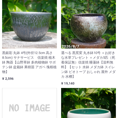
黒銀彩 丸鉢 4号(外径12.5cm 高さ
選べる 黒窯変 丸水鉢10号 ＋お好き
8.5cm) サナサービス 信楽焼 植木
な水草プレゼント ＋メダカ5匹（死
鉢 陶器【山野草鉢 多肉植物鉢 サボ
着保証無）信楽焼 睡蓮鉢【送料無
テン鉢 盆栽鉢 果樹苗 アガベ 塊根植
料】【セット 水鉢 メダカ鉢 スイレ
物】
ン鉢 ビオトープ おしゃれ 屋外 メダ
カ 水槽】
¥ 2,596
¥ 19,140