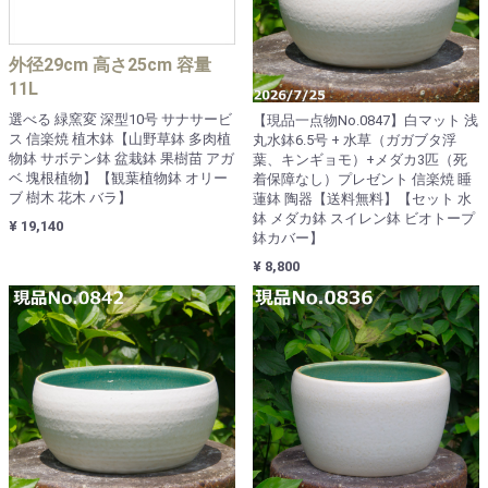
外径29cm 高さ25cm 容量
11L
選べる 緑窯変 深型10号 サナサービ
【現品一点物No.0847】白マット 浅
ス 信楽焼 植木鉢【山野草鉢 多肉植
丸水鉢6.5号 + 水草（ガガブタ浮
物鉢 サボテン鉢 盆栽鉢 果樹苗 アガ
葉、キンギョモ）+メダカ3匹（死
ベ 塊根植物】【観葉植物鉢 オリー
着保障なし）プレゼント 信楽焼 睡
ブ 樹木 花木 バラ】
蓮鉢 陶器【送料無料】【セット 水
鉢 メダカ鉢 スイレン鉢 ビオトープ
¥ 19,140
鉢カバー】
¥ 8,800