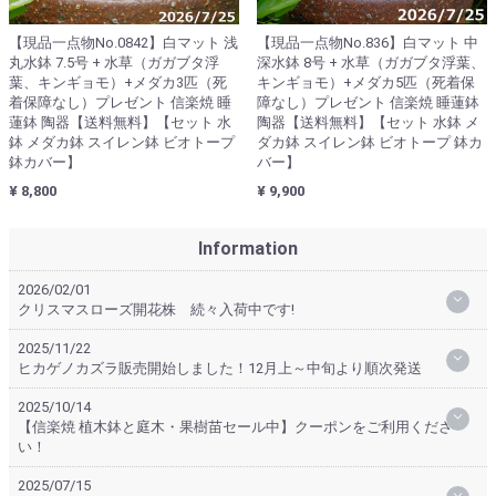
【現品一点物No.0842】白マット 浅
【現品一点物No.836】白マット 中
丸水鉢 7.5号 + 水草（ガガブタ浮
深水鉢 8号 + 水草（ガガブタ浮葉、
葉、キンギョモ）+メダカ3匹（死
キンギョモ）+メダカ5匹（死着保
着保障なし）プレゼント 信楽焼 睡
障なし）プレゼント 信楽焼 睡蓮鉢
蓮鉢 陶器【送料無料】【セット 水
陶器【送料無料】【セット 水鉢 メ
鉢 メダカ鉢 スイレン鉢 ビオトープ
ダカ鉢 スイレン鉢 ビオトープ 鉢カ
鉢カバー】
バー】
¥ 8,800
¥ 9,900
Information
2026/02/01
クリスマスローズ開花株 続々入荷中です!
2025/11/22
ヒカゲノカズラ販売開始しました！12月上～中旬より順次発送
2025/10/14
【信楽焼 植木鉢と庭木・果樹苗セール中】クーポンをご利用くださ
い！
2025/07/15