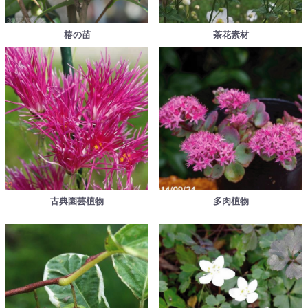
椿の苗
茶花素材
古典園芸植物
多肉植物