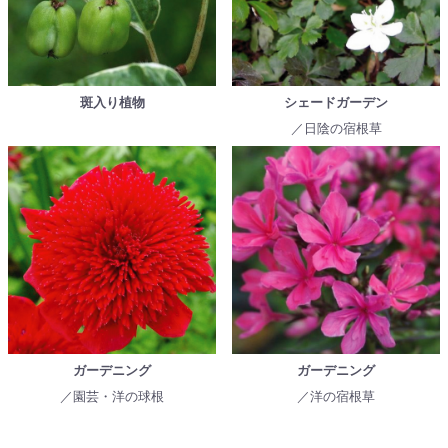
斑入り植物
シェードガーデン
／日陰の宿根草
ガーデニング
ガーデニング
／園芸・洋の球根
／洋の宿根草