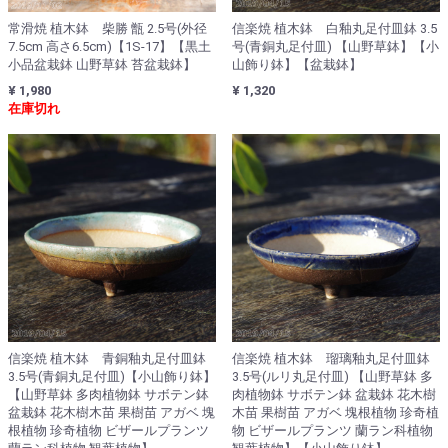
常滑焼 植木鉢 柴勝 甑 2.5号(外径
信楽焼 植木鉢 白釉丸足付皿鉢 3.5
7.5cm 高さ6.5cm)【1S-17】【黒土
号(青銅丸足付皿) 【山野草鉢】【小
小品盆栽鉢 山野草鉢 苔盆栽鉢】
山飾り鉢】【盆栽鉢】
¥ 1,980
¥ 1,320
在庫切れ
信楽焼 植木鉢 青銅釉丸足付皿鉢
信楽焼 植木鉢 瑠璃釉丸足付皿鉢
3.5号(青銅丸足付皿)【小山飾り鉢】
3.5号(ルリ丸足付皿) 【山野草鉢 多
【山野草鉢 多肉植物鉢 サボテン鉢
肉植物鉢 サボテン鉢 盆栽鉢 花木樹
盆栽鉢 花木樹木苗 果樹苗 アガベ 塊
木苗 果樹苗 アガベ 塊根植物 珍奇植
根植物 珍奇植物 ビザールプランツ
物 ビザールプランツ 蘭ラン科植物