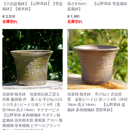
【小品盆栽鉢】【山野草鉢】【苔盆
高さ8.5cm） 【山野草鉢 苔盆栽鉢
栽鉢】【植木鉢】
盆栽鉢】
¥ 2,310
¥ 1,901
在庫切れ
在庫切れ
信楽焼 植木鉢 信楽焼伝統工芸士
信楽焼 植木鉢 手びねり 古仙堂
作家 藤原順 作 選べる 手びねり(ロ
窯 金彩ビードロ 深ソリ 6号（外径
クロ引き) ビードロ深ソリ 6号（直
18cm 高さ14cm） 【山野草鉢 盆
径18cm 高さ14cm）サナサービス
栽鉢 多肉植物鉢 雪割草鉢】
【山野草鉢 多肉植物鉢 サボテン鉢
盆栽鉢 花木樹木苗 果樹苗 アガベ 塊
根植物 珍奇植物 ビザールプランツ