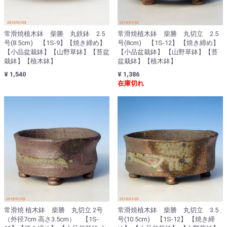
常滑焼植木鉢 柴勝 丸鉄鉢 2.5
常滑焼植木鉢 柴勝 丸切立 2.5
号(8.5cm) 【1S-9】【焼き締め】
号(8cm) 【1S-12】 【焼き締め】
【小品盆栽鉢】【山野草鉢】【苔盆
【小品盆栽鉢】 【山野草鉢】【苔
栽鉢】【植木鉢】
盆栽鉢】【植木鉢】
¥ 1,540
¥ 1,386
在庫切れ
常滑焼 植木鉢 柴勝 丸切立 2号
常滑焼植木鉢 柴勝 丸切立 3.5
（外径7cm 高さ3.5cm） 【1S-
号(10.5cm) 【1S-12】 【焼き締