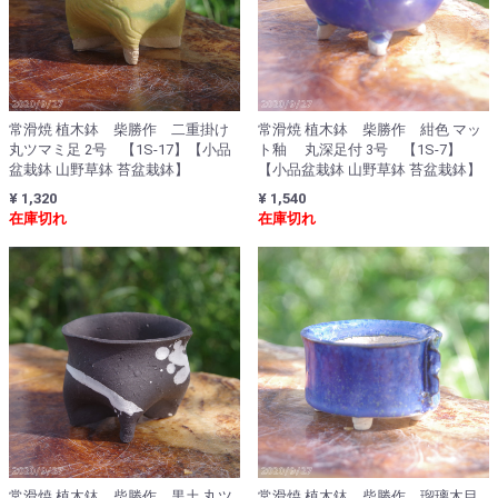
常滑焼 植木鉢 柴勝作 二重掛け
常滑焼 植木鉢 柴勝作 紺色 マッ
丸ツマミ足 2号 【1S-17】【小品
ト釉 丸深足付 3号 【1S-7】
盆栽鉢 山野草鉢 苔盆栽鉢】
【小品盆栽鉢 山野草鉢 苔盆栽鉢】
¥ 1,320
¥ 1,540
在庫切れ
在庫切れ
常滑焼 植木鉢 柴勝作 黒土 丸ツ
常滑焼 植木鉢 柴勝作 瑠璃木目