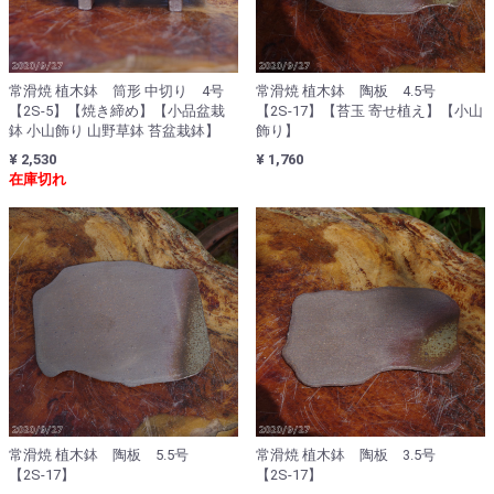
常滑焼 植木鉢 筒形 中切り 4号
常滑焼 植木鉢 陶板 4.5号
【2S-5】【焼き締め】【小品盆栽
【2S-17】【苔玉 寄せ植え】【小山
鉢 小山飾り 山野草鉢 苔盆栽鉢】
飾り】
¥ 2,530
¥ 1,760
在庫切れ
常滑焼 植木鉢 陶板 5.5号
常滑焼 植木鉢 陶板 3.5号
【2S-17】
【2S-17】