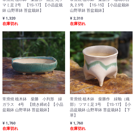
マミ足 2号 【1S-17】【小品盆栽
丸 2.5号 【1S-15】【小品盆栽鉢
鉢 山野草鉢 苔盆栽鉢】
山野草鉢 苔盆栽鉢】
¥ 1,320
¥ 2,310
在庫切れ
在庫切れ
常滑焼 植木鉢 柴勝 小判形 緑
常滑焼 植木鉢 柴勝作 緑釉（織
ガラス 4号 【焼き締め】【小品
部） ツマミ足 3号 【1S-17】【小
盆栽鉢 山野草鉢 苔盆栽鉢】
品盆栽鉢 山野草鉢 苔盆栽鉢】【下
草】
¥ 1,760
¥ 1,760
在庫切れ
在庫切れ