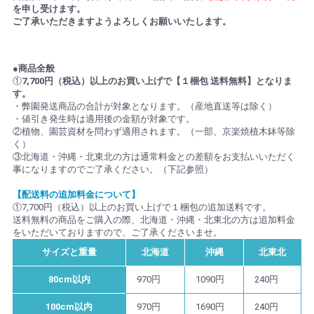
を申し受けます。
ご了承いただきますようよろしくお願いいたします。
●商品全般
①
7,700円（税込）以上のお買い上げで【１梱包 送料無料】となりま
す。
・弊園発送商品の合計が対象となります。（産地直送等は除く）
・値引き発生時は適用後の金額が対象です。
②植物、園芸資材を問わず適用されます。（一部、京楽焼植木鉢等除
く）
③北海道・沖縄・北東北の方は通常料金との差額をお支払いいただく
事になりますのでご了承ください。（下記参照）
【配送料の追加料金について】
①7,700円（税込）以上のお買い上げで１梱包の追加送料です。
送料無料の商品をご購入の際、北海道・沖縄・北東北の方は追加料金
をいただいておりますので、ご了承くださいませ。
サイズと重量
北海道
沖縄
北東北
80cm以内
970円
1090円
240円
100cm以内
970円
1690円
240円