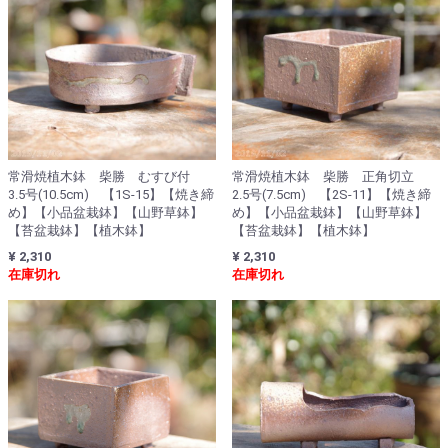
常滑焼植木鉢 柴勝 むすび付
常滑焼植木鉢 柴勝 正角切立
3.5号(10.5cm) 【1S-15】【焼き締
2.5号(7.5cm) 【2S-11】【焼き締
め】【小品盆栽鉢】【山野草鉢】
め】【小品盆栽鉢】【山野草鉢】
【苔盆栽鉢】【植木鉢】
【苔盆栽鉢】【植木鉢】
¥ 2,310
¥ 2,310
在庫切れ
在庫切れ