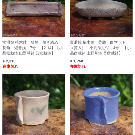
常滑焼 植木鉢 柴勝 焼き締め
常滑焼 植木鉢 柴勝 白マット
長角 短冊浅 7号 【2-14】【小
（貫入） 小判深足付 4号 【小
品盆栽鉢 山野草鉢 苔盆栽鉢】
品盆栽鉢 山野草鉢 苔盆栽鉢】
¥ 2,310
¥ 1,760
在庫切れ
在庫切れ