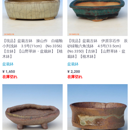
【現品】盆栽古鉢 操山作 白磁釉
【現品】盆栽古鉢 伊原宗石作 辰
小判浅鉢 3.5号(11cm) (No.3356)
砂緑釉六角浅鉢 4.5号(13.5cm)
【古鉢】【山野草鉢・盆栽鉢】【植
(No.3350)【古鉢】【山野草鉢・盆
木鉢】
栽鉢】【植木鉢】
盆栽鉢
盆栽鉢
¥ 1,650
¥ 2,200
在庫切れ
在庫切れ