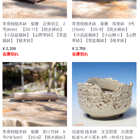
常滑焼植木鉢 柴勝 正角切立 2
常滑焼植木鉢 柴勝 筒形鉢 5号
号(6cm) 【2S-11】【焼き締め】
(15cm) 【2S-9】【焼き締め】
【小品盆栽鉢】【山野草鉢】【苔盆
【小品盆栽鉢】【小山飾り】【山野
栽鉢】【植木鉢】
草鉢】【苔盆栽鉢】【植木鉢】
¥ 2,200
¥ 2,750
在庫切れ
在庫切れ
常滑焼植木鉢 柴勝 割り竹鉢 6
信楽焼 植木鉢 文五郎窯 白窯変
号(18.5cm) 【2S-6】【焼き締め】
松皮ちぎり尻丸 4号（外径12.5cm