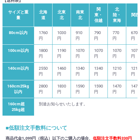
【送料表】
関
北
サイズと重
北海
北東
南東
東・
陸・
関西
量
道
北
北
信越
東海
80cm以内
1760
1030
910
790
770
670
円
円
円
円
円
円
100cm以内
1800
1190
1070
1070
1070
1070
円
円
円
円
円
円
140cm以内
2550
1460
1340
1340
1210
1210
円
円
円
円
円
円
160cm25kg
2800
1830
1590
1590
1470
1470
以内
円
円
円
円
円
円
160cm超
別途お知らせいたします。
25kg超
■低額注文手数料について
商品代金1,099円（税込）以下のご購入の場合、
低額注文手数料330円