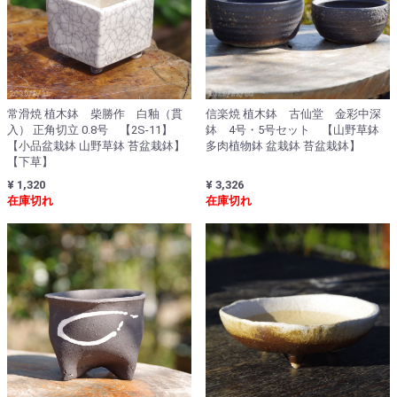
常滑焼 植木鉢 柴勝作 白釉（貫
信楽焼 植木鉢 古仙堂 金彩中深
入） 正角切立 0.8号 【2S-11】
鉢 4号・5号セット 【山野草鉢
【小品盆栽鉢 山野草鉢 苔盆栽鉢】
多肉植物鉢 盆栽鉢 苔盆栽鉢】
【下草】
¥ 1,320
¥ 3,326
在庫切れ
在庫切れ