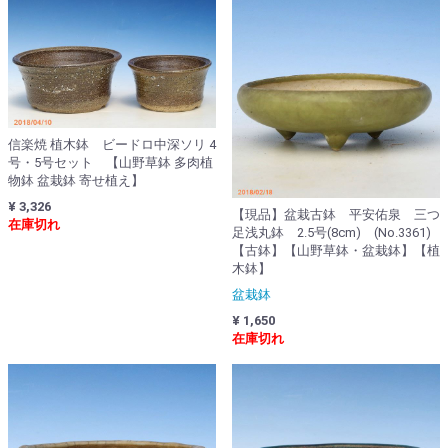
信楽焼 植木鉢 ビードロ中深ソリ 4
号・5号セット 【山野草鉢 多肉植
物鉢 盆栽鉢 寄せ植え】
¥ 3,326
【現品】盆栽古鉢 平安佑泉 三つ
在庫切れ
足浅丸鉢 2.5号(8cm) (No.3361)
【古鉢】【山野草鉢・盆栽鉢】【植
木鉢】
盆栽鉢
¥ 1,650
在庫切れ