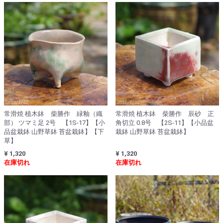
常滑焼 植木鉢 柴勝作 緑釉（織
常滑焼 植木鉢 柴勝作 辰砂 正
部） ツマミ足 2号 【1S-17】【小
角切立 0.8号 【2S-11】【小品盆
品盆栽鉢 山野草鉢 苔盆栽鉢】【下
栽鉢 山野草鉢 苔盆栽鉢】
草】
¥ 1,320
¥ 1,320
在庫切れ
在庫切れ