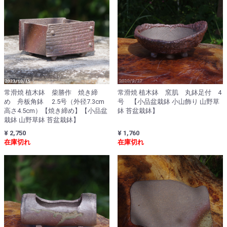
常滑焼 植木鉢 柴勝作 焼き締
常滑焼 植木鉢 窯肌 丸鉢足付 4
め 舟板角鉢 2.5号（外径7.3cm
号 【小品盆栽鉢 小山飾り 山野草
高さ4.5cm）【焼き締め】【小品盆
鉢 苔盆栽鉢】
栽鉢 山野草鉢 苔盆栽鉢】
¥ 2,750
¥ 1,760
在庫切れ
在庫切れ