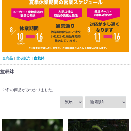
全商品
盆栽販売
盆栽鉢
盆栽鉢
96
件
の商品がみつかりました。