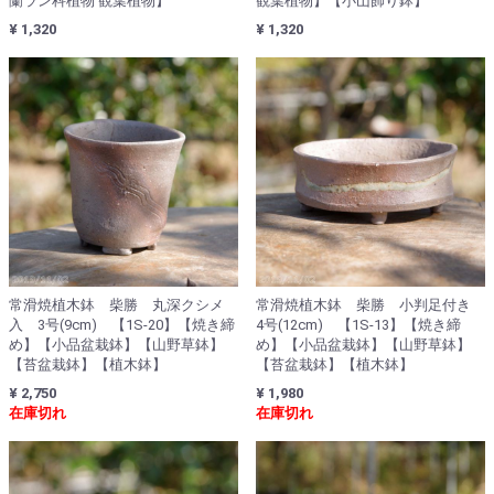
蘭ラン科植物 観葉植物】
観葉植物】【小山飾り鉢】
¥ 1,320
¥ 1,320
常滑焼植木鉢 柴勝 丸深クシメ
常滑焼植木鉢 柴勝 小判足付き
入 3号(9cm) 【1S-20】【焼き締
4号(12cm) 【1S-13】【焼き締
め】【小品盆栽鉢】【山野草鉢】
め】【小品盆栽鉢】【山野草鉢】
【苔盆栽鉢】【植木鉢】
【苔盆栽鉢】【植木鉢】
¥ 2,750
¥ 1,980
在庫切れ
在庫切れ