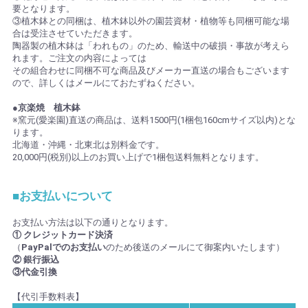
要となります。
③植木鉢との同梱は、植木鉢以外の園芸資材・植物等も同梱可能な場
合は受注させていただきます。
陶器製の植木鉢は「われもの」のため、輸送中の破損・事故が考えら
れます。ご注文の内容によっては
その組合わせに同梱不可な商品及びメーカー直送の場合もございます
ので、詳しくはメールにておたずねください。
●京楽焼 植木鉢
※窯元(愛楽園)直送の商品は、送料1500円(1梱包160cmサイズ以内)とな
ります。
北海道・沖縄・北東北は別料金です。
20,000円(税別)以上のお買い上げで1梱包送料無料となります。
■お支払いについて
お支払い方法は以下の通りとなります。
① クレジットカード決済
（
PayPalでのお支払い
のため後送のメールにて御案内いたします）
② 銀行振込
③代金引換
【代引手数料表】