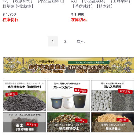
12】【焼き締め】 【小品盆栽鉢 山
め】 【小品盆栽鉢】 【山野草鉢】
野草鉢 苔盆栽鉢】
【苔盆栽鉢】【植木鉢】
¥ 1,760
¥ 1,980
在庫切れ
在庫切れ
1
2
次へ