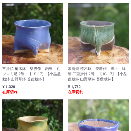
常滑焼 植木鉢 柴勝作 釣釜 丸
常滑焼 植木鉢 柴勝作 黒土 緑
ツマミ足 2号 【1S-17】【小品盆
釉 二重掛け 2号 【1S-17】【小品
栽鉢 山野草鉢 苔盆栽鉢】
盆栽鉢 山野草鉢 苔盆栽鉢】
¥ 1,320
¥ 1,760
在庫切れ
在庫切れ