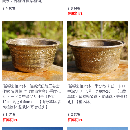
蘭ラン科植物 観葉植物】
¥ 4,070
¥ 3,696
在庫切れ
信楽焼 植木鉢 信楽焼伝統工芸士
信楽焼 植木鉢 手びねり ビードロ
作家 藤原順 作（古仙堂窯）手びね
中深ソリ 5号 (1809-20) 【山野
り ビードロ中深ソリ 4号（外径
草鉢・多肉植物鉢・盆栽鉢・寄せ植
12cm 高さ6.5cm） 【山野草鉢 多
え】【植木鉢】
肉植物鉢 盆栽鉢 寄せ植え】
¥ 1,716
¥ 2,376
在庫切れ
在庫切れ