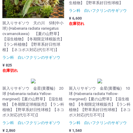
生植物】【野草系好日性球根】
ラン科 白いフクリンのサギソウ
¥ 6,600
斑入りサギソウ 天の川 5球(中小
在庫切れ
球) (Habenaria radiata variegatus
cv.amanokawa) 【夏の山野草】
【湿生植物】【冬期限定球根販売】
【ラン科植物】【野草系好日性球
根】【ネコポス対応(代引不可)】
ラン科 白いフクリンのサギソウ
¥ 825
在庫切れ
斑入りサギソウ 金星(黄覆輪) 20
斑入りサギソウ 金星(黄覆輪) 10
球 (Habenaria radiata Yellow-
球 (Habenaria radiata Yellow-
margined)【夏の山野草】【湿生植
margined)【夏の山野草】【湿生植
物】【冬期限定球根販売】【ラン科
物】【冬期限定球根販売】【ラン科
植物】【野草系好日性球根】【ネコ
植物】【野草系好日性球根】【ネコ
ポス対応(代引不可)】
ポス対応(代引不可)】
ラン科 白いフクリンのサギソウ
ラン科 白いフクリンのサギソウ
¥ 2,860
¥ 1,540