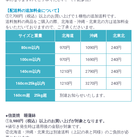
【配送料の追加料金について】
①7,700円（税込）以上のお買い上げで１梱包の追加送料です。
送料無料の商品をご購入の際、北海道・沖縄・北東北の方は追加料金
をいただいておりますので、ご了承くださいませ。
サイズと重量
北海道
沖縄
北東北
80cm以内
970円
1090円
240円
100cm以内
970円
1690円
240円
140cm以内
1210円
2790円
240円
160cm25kg以内
1210円
3270円
240円
160cm超 25kg超
別途お知らせいたします。
●信楽焼 睡蓮鉢
①
3,980円（税込）以上のお買い上げが対象となります。
※値引き発生時は適用後の金額が対象です。
②北海道・沖縄・北東北は別途送料（上記の表と同様）のご負担が必