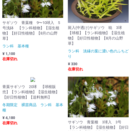
サギソウ 青葉種 9〜10球入 5
斑入(中透け)サギソウ 暁 3球
号浅鉢 【ラン科植物】【湿生植
【球根】【ラン科植物】【湿生植
物】【好日性植物】【8月の山野
物】【好日性植物】【8月の山野
草】
草】
ラン科 基本種
ラン科 淡縁の葉に濃い色のふちど
¥ 1,100
り
在庫切れ
¥ 330
在庫切れ
青葉サギソウ 20球 【球根販
売】【ラン科植物】【湿生植物】
【好日性植物】【送料無料】
冬期限定 裸苗商品 ラン科 基本
種
¥ 4,180
サギソウ 青葉種 3球入 3号
在庫切れ
【ラン科植物】【湿生植物】【好日