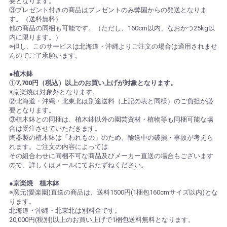
要となります。
③プレゼント付きの商品はプレゼントのみ弊園からの発送となりま
す。（送料無料）
他の商品の同梱も可能です。（ただし、160cm以内、なおかつ25kg以
内に限ります。）
※但し、このサービスは北海道・沖縄よりご注文の場合は適用されませ
んのでご了承願います。
●植木鉢
①
7,700円（税込）以上のお買い上げが対象となります。
※京楽焼は対象外となります。
②北海道・沖縄・北東北は別途送料（上記の表と同様）のご負担が必
要となります。
③植木鉢との同梱は、植木鉢以外の園芸資材・植物等も同梱可能な場
合は受注させていただきます。
陶器製の植木鉢は「われもの」のため、輸送中の破損・事故が考えら
れます。ご注文の内容によっては
その組合わせに同梱不可な商品及びメーカー直送の場合もございます
ので、詳しくはメールにておたずねください。
●京楽焼 植木鉢
※窯元(愛楽園)直送の商品は、送料1500円(1梱包160cmサイズ以内)とな
ります。
北海道・沖縄・北東北は別料金です。
20,000円(税別)以上のお買い上げで1梱包送料無料となります。