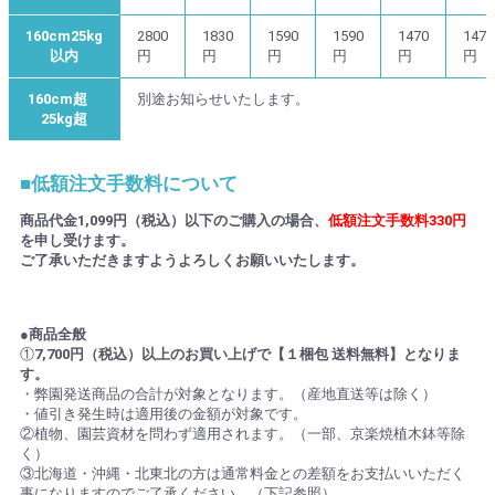
160cm25kg
2800
1830
1590
1590
1470
1470
以内
円
円
円
円
円
円
160cm超
別途お知らせいたします。
25kg超
■低額注文手数料について
商品代金1,099円（税込）以下のご購入の場合、
低額注文手数料330円
を申し受けます。
ご了承いただきますようよろしくお願いいたします。
●商品全般
①
7,700円（税込）以上のお買い上げで【１梱包 送料無料】となりま
す。
・弊園発送商品の合計が対象となります。（産地直送等は除く）
・値引き発生時は適用後の金額が対象です。
②植物、園芸資材を問わず適用されます。（一部、京楽焼植木鉢等除
く）
③北海道・沖縄・北東北の方は通常料金との差額をお支払いいただく
事になりますのでご了承ください。（下記参照）