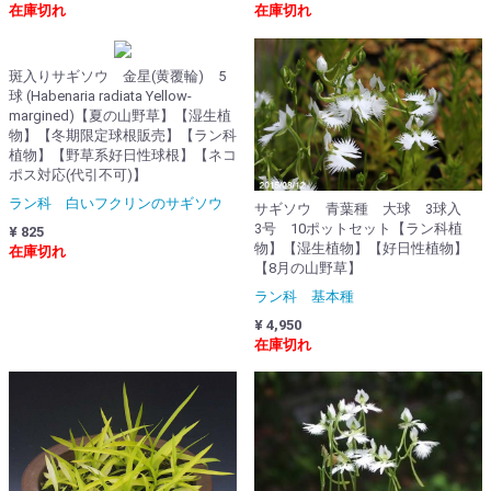
在庫切れ
在庫切れ
斑入りサギソウ 金星(黄覆輪) 5
球 (Habenaria radiata Yellow-
margined)【夏の山野草】【湿生植
物】【冬期限定球根販売】【ラン科
植物】【野草系好日性球根】【ネコ
ポス対応(代引不可)】
ラン科 白いフクリンのサギソウ
サギソウ 青葉種 大球 3球入
3号 10ポットセット【ラン科植
¥ 825
物】【湿生植物】【好日性植物】
在庫切れ
【8月の山野草】
ラン科 基本種
¥ 4,950
在庫切れ