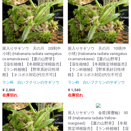
斑入りサギソウ 天の川 20球(中
斑入りサギソウ 天の川 10球(中
小球) (Habenaria radiata variegatus
小球) (Habenaria radiata variegatus
cv.amanokawa) 【夏の山野草】
cv.amanokawa) 【夏の山野草】
【湿生植物】【冬期限定球根販売】
【湿生植物】【冬期限定球根販売】
【ラン科植物】【野草系好日性球
【ラン科植物】【野草系好日性球
根】【ネコポス対応(代引不可)】
根】【ネコポス対応(代引不可)】
ラン科 白いフクリンのサギソウ
ラン科 白いフクリンのサギソウ
¥ 2,860
¥ 1,540
在庫切れ
在庫切れ
斑入りサギソウ 金星(黄覆輪) 50
球 (Habenaria radiata Yellow-
margined) 【夏の山野草】【冬期
限定球根販売】【ラン科植物】【湿