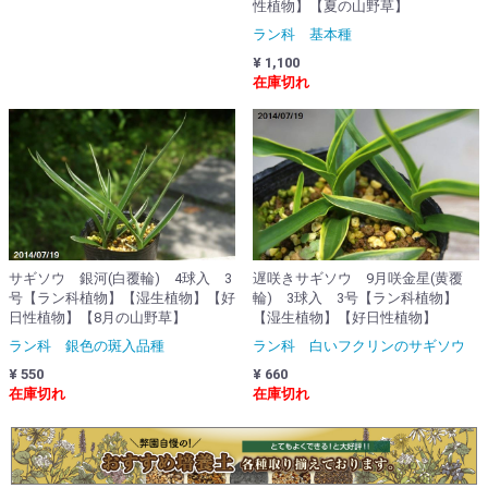
性植物】【夏の山野草】
ラン科 基本種
¥ 1,100
在庫切れ
サギソウ 銀河(白覆輪) 4球入 3
遅咲きサギソウ 9月咲金星(黄覆
号【ラン科植物】【湿生植物】【好
輪) 3球入 3号【ラン科植物】
日性植物】【8月の山野草】
【湿生植物】【好日性植物】
ラン科 銀色の斑入品種
ラン科 白いフクリンのサギソウ
¥ 550
¥ 660
在庫切れ
在庫切れ