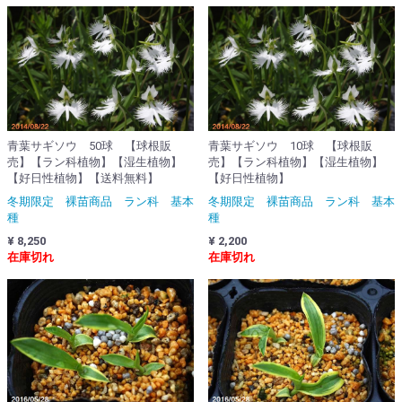
青葉サギソウ 50球 【球根販
青葉サギソウ 10球 【球根販
売】【ラン科植物】【湿生植物】
売】【ラン科植物】【湿生植物】
【好日性植物】【送料無料】
【好日性植物】
冬期限定 裸苗商品 ラン科 基本
冬期限定 裸苗商品 ラン科 基本
種
種
¥ 8,250
¥ 2,200
在庫切れ
在庫切れ