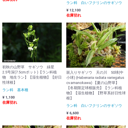
ラン科 白いフクリンのサギソウ
¥ 12,100
在庫切れ
初秋の山野草 サギソウ 緑星
2.5号深(7.5cmポット)【ラン科植
斑入りサギソウ 天の川 50球(中
物 地生ラン】【湿生植物】【好日
小球) (Habenaria radiata variegatus
性球根】
cv.amanokawa) 【夏の山野草】
【冬期限定球根販売】【ラン科植
ラン科 基本種
物】【湿生植物】【野草系好日性球
¥ 1,100
根】
在庫切れ
ラン科 白いフクリンのサギソウ
¥ 6,600
在庫切れ