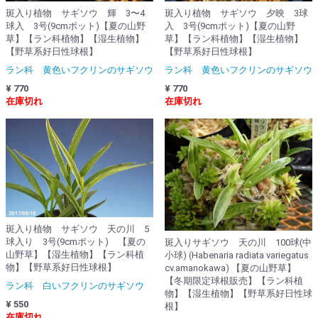
斑入り植物 サギソウ 輝 3〜4
斑入り植物 サギソウ 夕映 3球
球入 3号(9cmポット)【夏の山野
入 3号(9cmポット)【夏の山野
草】【ラン科植物】【湿生植物】
草】【ラン科植物】【湿生植物】
【野草系好日性球根】
【野草系好日性球根】
ラン科 黄色いフクリンのサギソウ
ラン科 黄色いフクリンのサギソウ
¥ 770
¥ 770
在庫切れ
在庫切れ
斑入り植物 サギソウ 天の川 5
球入り 3号(9cmポット) 【夏の
斑入りサギソウ 天の川 100球(中
山野草】【湿生植物】【ラン科植
小球) (Habenaria radiata variegatus
物】【野草系好日性球根】
cv.amanokawa) 【夏の山野草】
【冬期限定球根販売】【ラン科植
ラン科 白いフクリンのサギソウ
物】【湿生植物】【野草系好日性球
¥ 550
根】
在庫切れ