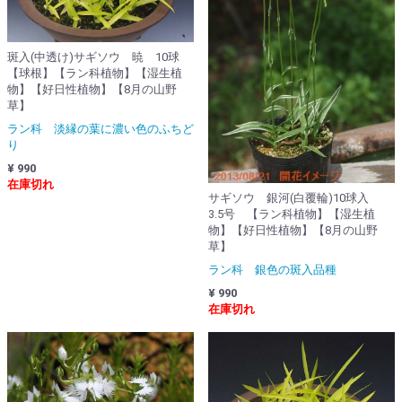
斑入(中透け)サギソウ 暁 10球
【球根】【ラン科植物】【湿生植
物】【好日性植物】【8月の山野
草】
ラン科 淡縁の葉に濃い色のふちど
り
¥ 990
在庫切れ
サギソウ 銀河(白覆輪)10球入
3.5号 【ラン科植物】【湿生植
物】【好日性植物】【8月の山野
草】
ラン科 銀色の斑入品種
¥ 990
在庫切れ