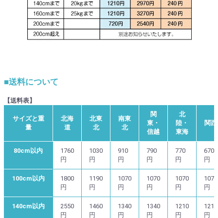
■送料について
【送料表】
関
北
サイズと重
北海
北東
南東
東・
陸・
関西
量
道
北
北
信越
東海
80cm以内
1760
1030
910
790
770
670
円
円
円
円
円
円
100cm以内
1800
1190
1070
1070
1070
1070
円
円
円
円
円
円
140cm以内
2550
1460
1340
1340
1210
1210
円
円
円
円
円
円