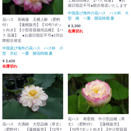
上栽培品種】 【ハス 花蓮】 ●お
届日指定不可●順次発送いたします
中国及び海外の花ハス ハス科 大
型 桃 一重 開花時期:夏
花ハス 茶碗蓮 玉楼人酔 （肥料
付） 【蓮根販売】【10号?ポッ
¥ 3,300
ト向き】【小型容器栽培品種】【ハ
在庫切れ
ス 花蓮】 ●お届日指定不可●3月以
降順次発送
中国及び海外の花ハス ハス科 小
型 爪紅 一重 開花時期:夏
¥ 2,420
在庫切れ
花ハス 寿星桃 中小型品種（草
花ハス 大洒錦 大型品種（草丈）
丈）（肥料付） 【蓮根販売】
（肥料付） 【蓮根販売】【12号?
【10号?ポット向き】【中小型容器