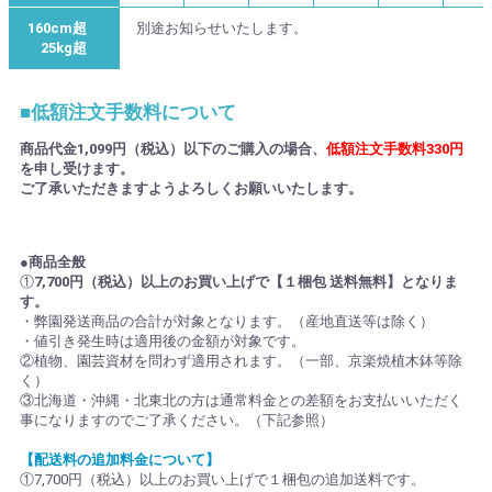
160cm超
別途お知らせいたします。
25kg超
■低額注文手数料について
商品代金1,099円（税込）以下のご購入の場合、
低額注文手数料330円
を申し受けます。
ご了承いただきますようよろしくお願いいたします。
●商品全般
①
7,700円（税込）以上のお買い上げで【１梱包 送料無料】となりま
す。
・弊園発送商品の合計が対象となります。（産地直送等は除く）
・値引き発生時は適用後の金額が対象です。
②植物、園芸資材を問わず適用されます。（一部、京楽焼植木鉢等除
く）
③北海道・沖縄・北東北の方は通常料金との差額をお支払いいただく
事になりますのでご了承ください。（下記参照）
【配送料の追加料金について】
①7,700円（税込）以上のお買い上げで１梱包の追加送料です。