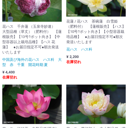
花蓮 / 花ハス 茶碗蓮 白雪姫
花ハス 千弁蓮 （玉泉寺妙連）
（肥料付） 【蓮根販売】【ハス】
大型品種（草丈）（肥料付） 【蓮
【10号?ポット向き】【小型容器栽
根販売】【13号?ポット向き】【中
培品種】 ●お届日指定不可●順次
型容器以上栽培品種】【ハス 花
発送いたします
蓮】 ●お届日指定不可●順次発送
花ハス ハス科
いたします
¥ 2,200
中国及び海外の花ハス ハス科 大
在庫切れ
型 赤 千重 開花時期:夏
¥ 4,400
在庫切れ