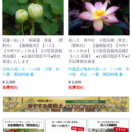
花蓮 / 花ハス 茶碗蓮 漢蓮 （肥
花ハス 美中紅 小型品種（草丈）
料付） 【蓮根販売】【ハス】
（肥料付） 【蓮根販売】【10号?
【10号?ポット向き】【小型容器栽
ポット向き】【小型容器栽培品種】
培品種】 ●お届日指定不可●順次
【ハス 花蓮】 ●お届日指定不可●3
発送いたします
月以降順次発送
日本の花ハス ハス科 小型 白
中国及び海外の花ハス ハス科 中
八重 開花時期:夏
小型 爪紅 一重 開花時期:夏
¥ 2,200
¥ 2,420
在庫切れ
在庫切れ