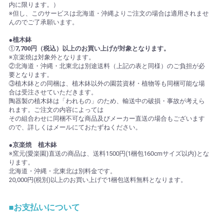
内に限ります。）
※但し、このサービスは北海道・沖縄よりご注文の場合は適用されませ
んのでご了承願います。
●植木鉢
①
7,700円（税込）以上のお買い上げが対象となります。
※京楽焼は対象外となります。
②北海道・沖縄・北東北は別途送料（上記の表と同様）のご負担が必
要となります。
③植木鉢との同梱は、植木鉢以外の園芸資材・植物等も同梱可能な場
合は受注させていただきます。
陶器製の植木鉢は「われもの」のため、輸送中の破損・事故が考えら
れます。ご注文の内容によっては
その組合わせに同梱不可な商品及びメーカー直送の場合もございます
ので、詳しくはメールにておたずねください。
●京楽焼 植木鉢
※窯元(愛楽園)直送の商品は、送料1500円(1梱包160cmサイズ以内)とな
ります。
北海道・沖縄・北東北は別料金です。
20,000円(税別)以上のお買い上げで1梱包送料無料となります。
■お支払いについて