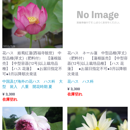
花ハス 姫蜀紅蓮(西福寺観世) 中
花ハス ネール蓮 中型品種(草丈)
型品種(草丈)（肥料付） 【蓮根販
（肥料付） 【蓮根販売】【中型容
売】【中型容器(12号)以上栽培品
器(12号)以上栽培品種】【ハス 花
種】【ハス 花蓮】 ●お届日指定不
蓮】 ●お届日指定不可●3月以降順
可●3月以降順次発送
次発送
中国及び海外の花ハス ハス科 大
花ハス ハス科
型 斑入 八重 開花時期:夏
¥ 3,300
¥ 3,300
在庫切れ
在庫切れ