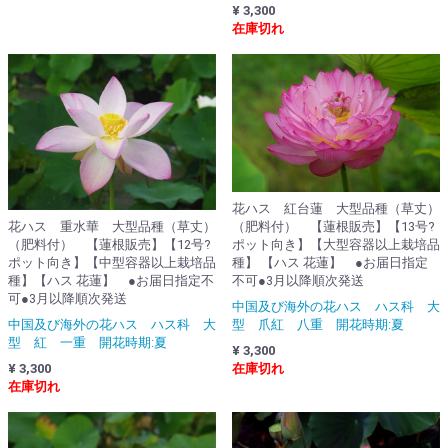
¥ 3,300
在庫切れ
花ハス 紅台蓮 大型品種（草丈）
花ハス 重水華 大型品種（草丈）
（肥料付） 【蓮根販売】【13号?
（肥料付） 【蓮根販売】【12号?
ポット向き】【大型容器以上栽培品
ポット向き】【中型容器以上栽培品
種】 【ハス 花蓮】 ●お届日指定
種】【ハス 花蓮】 ●お届日指定不
不可●3月以降順次発送
可●3月以降順次発送
中国及び海外の花ハス ハス科 大
中国及び海外の花ハス ハス科 大
型 爪紅 八重 開花時期:夏
型 紅 一重 開花時期:夏
¥ 3,300
¥ 3,300
在庫切れ
在庫切れ