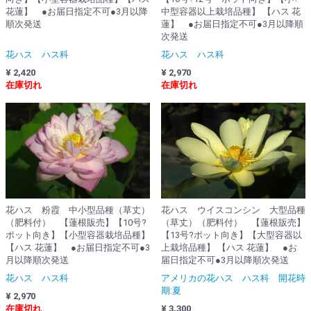
中型容器以上栽培品種】 【ハス 花
花蓮】 ●お届日指定不可●3月以降
蓮】 ●お届日指定不可●3月以降順
順次発送
次発送
花ハス ハス科
花ハス ハス科
¥ 2,970
¥ 2,420
在庫切れ
在庫切れ
花ハス 粉霞 中小型品種（草丈）
花ハス ウイスコンシン 大型品種
（肥料付） 【蓮根販売】【10号?
（草丈）（肥料付） 【蓮根販売】
ポット向き】【小型容器栽培品種】
【13号?ポット向き】【大型容器以
【ハス 花蓮】 ●お届日指定不可●3
上栽培品種】 【ハス 花蓮】 ●お
月以降順次発送
届日指定不可●3月以降順次発送
花ハス ハス科
アメリカの花ハス ハス科 開花時
期:夏
¥ 2,970
在庫切れ
¥ 3,300