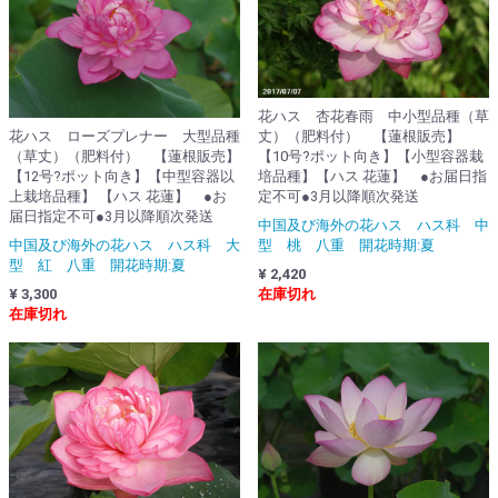
花ハス 杏花春雨 中小型品種（草
花ハス ローズプレナー 大型品種
丈）（肥料付） 【蓮根販売】
（草丈）（肥料付） 【蓮根販売】
【10号?ポット向き】【小型容器栽
【12号?ポット向き】【中型容器以
培品種】【ハス 花蓮】 ●お届日指
上栽培品種】 【ハス 花蓮】 ●お
定不可●3月以降順次発送
届日指定不可●3月以降順次発送
中国及び海外の花ハス ハス科 中
中国及び海外の花ハス ハス科 大
型 桃 八重 開花時期:夏
型 紅 八重 開花時期:夏
¥ 2,420
¥ 3,300
在庫切れ
在庫切れ