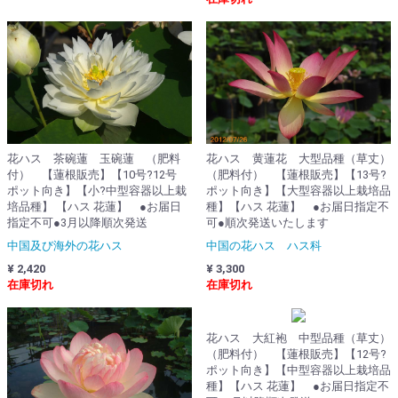
花ハス 茶碗蓮 玉碗蓮 （肥料
花ハス 黄蓮花 大型品種（草丈）
付） 【蓮根販売】【10号?12号
（肥料付） 【蓮根販売】【13号?
ポット向き】【小?中型容器以上栽
ポット向き】【大型容器以上栽培品
培品種】 【ハス 花蓮】 ●お届日
種】【ハス 花蓮】 ●お届日指定不
指定不可●3月以降順次発送
可●順次発送いたします
中国及び海外の花ハス
中国の花ハス ハス科
¥ 2,420
¥ 3,300
在庫切れ
在庫切れ
花ハス 大紅袍 中型品種（草丈）
（肥料付） 【蓮根販売】【12号?
ポット向き】【中型容器以上栽培品
種】【ハス 花蓮】 ●お届日指定不