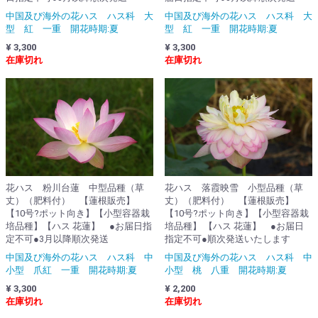
中国及び海外の花ハス ハス科 大
中国及び海外の花ハス ハス科 大
型 紅 一重 開花時期:夏
型 紅 一重 開花時期:夏
¥ 3,300
¥ 3,300
在庫切れ
在庫切れ
花ハス 粉川台蓮 中型品種（草
花ハス 落霞映雪 小型品種（草
丈）（肥料付） 【蓮根販売】
丈）（肥料付） 【蓮根販売】
【10号?ポット向き】【小型容器栽
【10号?ポット向き】【小型容器栽
培品種】【ハス 花蓮】 ●お届日指
培品種】 【ハス 花蓮】 ●お届日
定不可●3月以降順次発送
指定不可●順次発送いたします
中国及び海外の花ハス ハス科 中
中国及び海外の花ハス ハス科 中
小型 爪紅 一重 開花時期:夏
小型 桃 八重 開花時期:夏
¥ 3,300
¥ 2,200
在庫切れ
在庫切れ