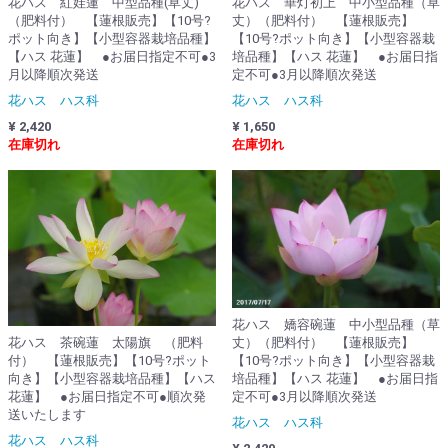
花ハス 紅娃蓮 中型品種(草丈)
花ハス 華灯初上 中小型品種（草
（肥料付） 【蓮根販売】【10号?
丈）（肥料付） 【蓮根販売】
ポット向き】【小型容器栽培品種】
【10号?ポット向き】【小型容器栽
【ハス 花蓮】 ●お届日指定不可●3
培品種】【ハス 花蓮】 ●お届日指
月以降順次発送
定不可●3月以降順次発送
花ハス ハス科
花ハス ハス科
¥ 2,420
¥ 1,650
在庫切れ
在庫切れ
花ハス 嬌容碗蓮 中小型品種（草
花ハス 茶碗蓮 太陽旗 （肥料
丈）（肥料付） 【蓮根販売】
付） 【蓮根販売】【10号?ポット
【10号?ポット向き】【小型容器栽
向き】【小型容器栽培品種】【ハス
培品種】【ハス 花蓮】 ●お届日指
花蓮】 ●お届日指定不可●順次発
定不可●3月以降順次発送
送いたします
花ハス ハス科
花ハス ハス科