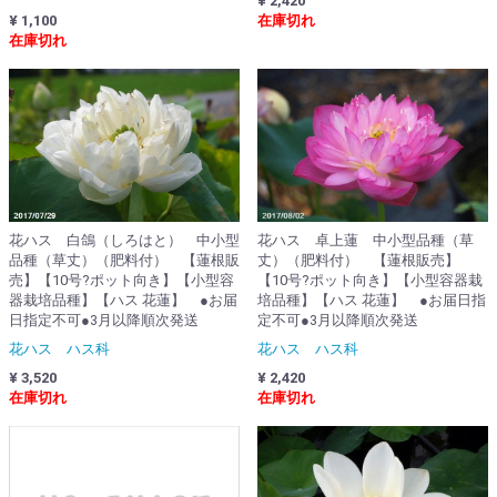
¥ 2,420
¥ 1,100
在庫切れ
在庫切れ
花ハス 卓上蓮 中小型品種（草
花ハス 白鴿（しろはと） 中小型
丈）（肥料付） 【蓮根販売】
品種（草丈）（肥料付） 【蓮根販
【10号?ポット向き】【小型容器栽
売】【10号?ポット向き】【小型容
培品種】【ハス 花蓮】 ●お届日指
器栽培品種】【ハス 花蓮】 ●お届
定不可●3月以降順次発送
日指定不可●3月以降順次発送
花ハス ハス科
花ハス ハス科
¥ 2,420
¥ 3,520
在庫切れ
在庫切れ