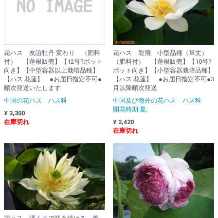
花ハス 友誼牡丹 変わり （肥料
花ハス 龍飛 小型品種（草丈）
付） 【蓮根販売】【12号?ポット
（肥料付） 【蓮根販売】【10号?
向き】【中型容器以上栽培品種】
ポット向き】【小型容器栽培品種】
【ハス 花蓮】 ●お届日指定不可●
【ハス 花蓮】 ●お届日指定不可●3
順次発送いたします
月以降順次発送
中国の花ハス ハス科
中国及び海外の花ハス ハス科
開花時期:夏,
¥ 3,300
在庫切れ
¥ 2,420
在庫切れ