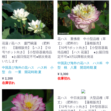
花ハス 賽佛座 中小型品種（草
花蓮 / 花ハス 廈門碗蓮 （肥料
丈）（肥料付） 【蓮根販売】
付） 【蓮根販売】【ハス】【10
【10号?ポット向き】【小型容器栽
号?ポット向き】【小型容器栽培品
培品種】【ハス 花蓮】 ●お届日指
種】 ●お届日指定不可●順次発送
定不可●3月以降順次発送
いたします
中国及び海外の花ハス ハス科 中
中国及び海外の花ハス ハス科 小
型 桃 八重 開花時期:夏
型 白 一重 開花時期:夏
¥ 3,300
¥ 2,200
在庫切れ
在庫切れ
花ハス 中日友誼蓮 大型品種（草
丈）（肥料付） 【蓮根販売】
【12号?ポット向き】【中型容器以