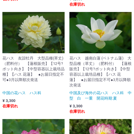
在庫切れ
花ハス 越南白蓮 (ベトナム蓮) 大
花ハス 友誼牡丹 大型品種(草丈)
型品種（草丈）（肥料付） 【蓮根
（肥料付） 【蓮根販売】【12号?
販売】【12号?ポット向き】【中型
ポット向き】【中型容器以上栽培品
容器以上栽培品種】【ハス 花
種】【ハス 花蓮】 ●お届日指定不
蓮】 ●お届日指定不可●3月以降順
可●3月以降順次発送
次発送
中国及び海外の花ハス ハス科 中
中国の花ハス ハス科
型 白 一重 開花時期:夏
¥ 3,300
¥ 3,300
在庫切れ
在庫切れ