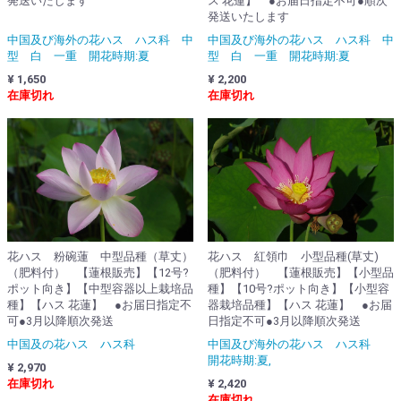
発送いたします
ス 花蓮】 ●お届日指定不可●順次
発送いたします
中国及び海外の花ハス ハス科 中
中国及び海外の花ハス ハス科 中
型 白 一重 開花時期:夏
型 白 一重 開花時期:夏
¥ 1,650
¥ 2,200
在庫切れ
在庫切れ
花ハス 紅領巾 小型品種(草丈)
花ハス 粉碗蓮 中型品種（草丈）
（肥料付） 【蓮根販売】【小型品
（肥料付） 【蓮根販売】【12号?
種】【10号?ポット向き】【小型容
ポット向き】【中型容器以上栽培品
器栽培品種】【ハス 花蓮】 ●お届
種】【ハス 花蓮】 ●お届日指定不
日指定不可●3月以降順次発送
可●3月以降順次発送
中国及び海外の花ハス ハス科
中国及の花ハス ハス科
開花時期:夏,
¥ 2,970
¥ 2,420
在庫切れ
在庫切れ