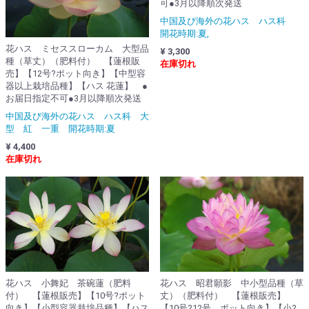
可●3月以降順次発送
中国及び海外の花ハス ハス科
開花時期:夏,
花ハス ミセススローカム 大型品
¥ 3,300
種（草丈）（肥料付） 【蓮根販
在庫切れ
売】【12号?ポット向き】【中型容
器以上栽培品種】【ハス 花蓮】 ●
お届日指定不可●3月以降順次発送
中国及び海外の花ハス ハス科 大
型 紅 一重 開花時期:夏
¥ 4,400
在庫切れ
花ハス 昭君願影 中小型品種（草
花ハス 小舞妃 茶碗蓮（肥料
丈）（肥料付） 【蓮根販売】
付） 【蓮根販売】【10号?ポット
【10号?12号 ポット向き】【小?
向き】【小型容器栽培品種】【ハス