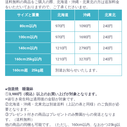
送料無料の商品をご購入の際、北海道・沖縄・北東北の方は追加料金
をいただいておりますので、ご了承くださいませ。
サイズと重量
北海道
沖縄
北東北
80cm以内
970円
1090円
240円
100cm以内
970円
1690円
240円
140cm以内
1210円
2790円
240円
160cm25kg以内
1210円
3270円
240円
160cm超 25kg超
別途お知らせいたします。
●信楽焼 睡蓮鉢
①
3,980円（税込）以上のお買い上げが対象となります。
※値引き発生時は適用後の金額が対象です。
②北海道・沖縄・北東北は別途送料（上記の表と同様）のご負担が必
要となります。
③プレゼント付きの商品はプレゼントのみ弊園からの発送となりま
す。（送料無料）
他の商品の同梱も可能です。（ただし、160cm以内、なおかつ25kg以