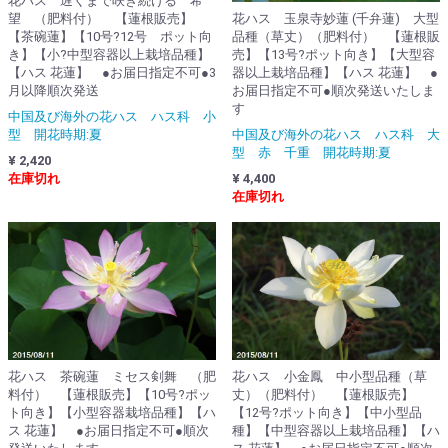
花ハス 遅くまで咲き続ける 希
花ハス 玉泉寺妙蓮 (千弁蓮) 大型
望 （肥料付） 【蓮根販売】
品種（草丈）（肥料付） 【蓮根販
【茶碗蓮】【10号?12号 ポット向
売】【13号?ポット向き】【大型容
き】【小?中型容器以上栽培品種】
器以上栽培品種】【ハス 花蓮】 ●
【ハス 花蓮】 ●お届日指定不可●3
お届日指定不可●順次発送いたしま
月以降順次発送
す
中国及び海外の花ハス ハス科 小
中国及び海外の花ハス ハス科 大
型 開花時期:夏
型 赤 千重 開花時期:夏
¥ 2,420
¥ 4,400
在庫切れ
在庫切れ
花ハス 茶碗蓮 ミセス剣舞 （肥
花ハス 小金鳳 中小型品種（草
料付） 【蓮根販売】【10号?ポッ
丈）（肥料付） 【蓮根販売】
ト向き】【小型容器栽培品種】【ハ
【12号?ポット向き】【中小型品
ス 花蓮】 ●お届日指定不可●順次
種】【中型容器以上栽培品種】【ハ