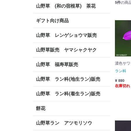
5
件
の商
山野草 (和の宿根草) 茶花
ギフト向け商品
山野草 レンゲショウマ販売
山野草販売 ヤマシャクヤク
濃色サワラ
山野草 福寿草販売
ラン科
山野草 ラン科(地生ラン)販売
¥ 880
在庫切れ
山野草 ラン科(着生ラン)販売
餅花
山野草ラン アツモリソウ