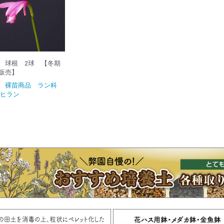
 球根 2球 【冬期
販売】
定 裸苗商品 ラン科
サヒラン