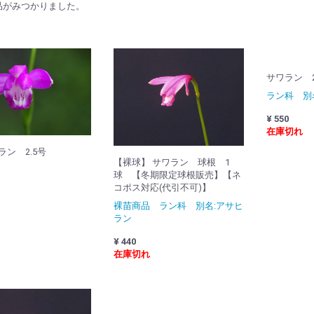
品がみつかりました。
サワラン 2.
ラン科 別
¥ 550
在庫切れ
ン 2.5号
【裸球】 サワラン 球根 1
球 【冬期限定球根販売】【ネ
コポス対応(代引不可)】
裸苗商品 ラン科 別名:アサヒ
ラン
¥ 440
在庫切れ