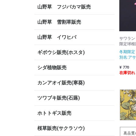
山野草 フジバカマ販売
山野草 雪割草販売
山野草 イワヒバ
サワラン
限定球根
ギボウシ販売(ホスタ)
冬期限
別名:ア
シダ植物販売
¥ 770
在庫切れ
カンアオイ販売(寒葵)
ツワブキ販売(石蕗)
ホトトギス販売
桜草販売(サクラソウ)