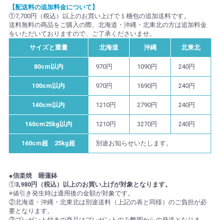
【配送料の追加料金について】
①7,700円（税込）以上のお買い上げで１梱包の追加送料です。
送料無料の商品をご購入の際、北海道・沖縄・北東北の方は追加料金
をいただいておりますので、ご了承くださいませ。
サイズと重量
北海道
沖縄
北東北
80cm以内
970円
1090円
240円
100cm以内
970円
1690円
240円
140cm以内
1210円
2790円
240円
160cm25kg以内
1210円
3270円
240円
160cm超 25kg超
別途お知らせいたします。
●信楽焼 睡蓮鉢
①
3,980円（税込）以上のお買い上げが対象となります。
※値引き発生時は適用後の金額が対象です。
②北海道・沖縄・北東北は別途送料（上記の表と同様）のご負担が必
要となります。
③プレゼント付きの商品はプレゼントのみ弊園からの発送となりま