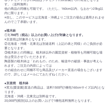
す。（送料無料）
他の商品の同梱も可能です。（ただし、160cm以内、なおかつ25kg以
内に限ります。）
※但し、このサービスは北海道・沖縄よりご注文の場合は適用されませ
んのでご了承願います。
●植木鉢
①
7,700円（税込）以上のお買い上げが対象となります。
※京楽焼は対象外となります。
②北海道・沖縄・北東北は別途送料（上記の表と同様）のご負担が必
要となります。
③植木鉢との同梱は、植木鉢以外の園芸資材・植物等も同梱可能な場
合は受注させていただきます。
陶器製の植木鉢は「われもの」のため、輸送中の破損・事故が考えら
れます。ご注文の内容によっては
その組合わせに同梱不可な商品及びメーカー直送の場合もございます
ので、詳しくはメールにておたずねください。
●京楽焼 植木鉢
※窯元(愛楽園)直送の商品は、送料1500円(1梱包160cmサイズ以内)とな
ります。
北海道・沖縄・北東北は別料金です。
20,000円(税別)以上のお買い上げで1梱包送料無料となります。