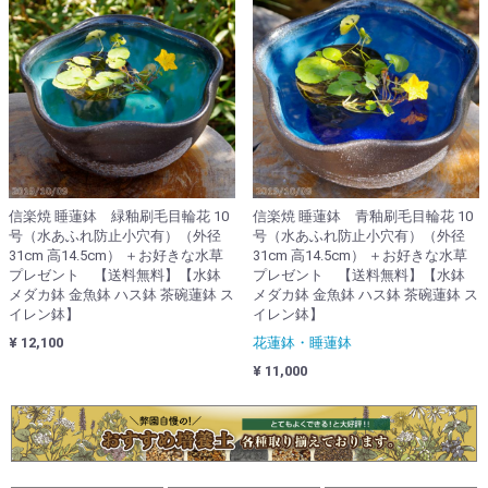
信楽焼 睡蓮鉢 緑釉刷毛目輪花 10
信楽焼 睡蓮鉢 青釉刷毛目輪花 10
号（水あふれ防止小穴有）（外径
号（水あふれ防止小穴有）（外径
31cm 高14.5cm） ＋お好きな水草
31cm 高14.5cm） ＋お好きな水草
プレゼント 【送料無料】【水鉢
プレゼント 【送料無料】【水鉢
メダカ鉢 金魚鉢 ハス鉢 茶碗蓮鉢 ス
メダカ鉢 金魚鉢 ハス鉢 茶碗蓮鉢 ス
イレン鉢】
イレン鉢】
¥ 12,100
花蓮鉢・睡蓮鉢
¥ 11,000