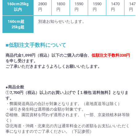
160cm25kg
2800
1830
1590
1590
1470
1470
以内
円
円
円
円
円
円
160cm超
別途お知らせいたします。
25kg超
■低額注文手数料について
商品代金1,099円（税込）以下のご購入の場合、
低額注文手数料330円
を申し受けます。
ご了承いただきますようよろしくお願いいたします。
●商品全般
①
7,700円（税込）以上のお買い上げで【１梱包 送料無料】となりま
す。
・弊園発送商品の合計が対象となります。（産地直送等は除く）
・値引き発生時は適用後の金額が対象です。
②植物、園芸資材を問わず適用されます。（一部、京楽焼植木鉢等除
く）
③北海道・沖縄・北東北の方は通常料金との差額をお支払いいただく
事になりますのでご了承ください。（下記参照）