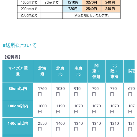
■送料について
【送料表】
関
北
サイズと重
北海
北東
南東
東・
陸・
関西
量
道
北
北
信越
東海
80cm以内
1760
1030
910
790
770
670
円
円
円
円
円
円
100cm以内
1800
1190
1070
1070
1070
1070
円
円
円
円
円
円
140cm以内
2550
1460
1340
1340
1210
1210
円
円
円
円
円
円