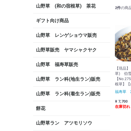
山野草 (和の宿根草) 茶花
2
件
の商
ギフト向け商品
山野草 レンゲショウマ販売
山野草販売 ヤマシャクヤク
山野草 福寿草販売
【現品】
草) 伯
山野草 ラン科(地生ラン)販売
【No.2
根草】【
福寿草 2
山野草 ラン科(着生ラン)販売
¥ 7,700
在庫切れ
餅花
山野草ラン アツモリソウ