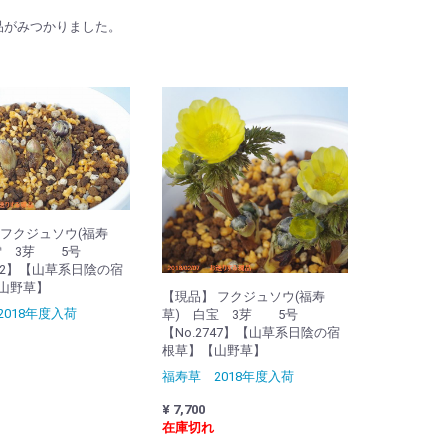
品がみつかりました。
 フクジュソウ(福寿
雪 3芽 5号
752】【山草系日陰の宿
山野草】
【現品】 フクジュソウ(福寿
018年度入荷
草) 白宝 3芽 5号
【No.2747】【山草系日陰の宿
根草】【山野草】
福寿草 2018年度入荷
¥ 7,700
在庫切れ