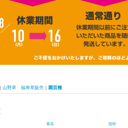
山野草 福寿草販売
園芸種
種
黄花
段咲