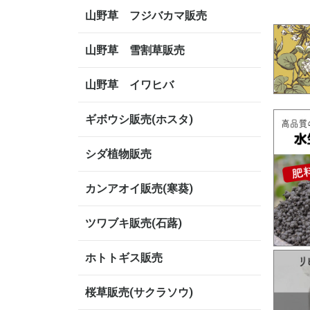
山野草 フジバカマ販売
山野草 雪割草販売
山野草 イワヒバ
ギボウシ販売(ホスタ)
シダ植物販売
カンアオイ販売(寒葵)
ツワブキ販売(石蕗)
ホトトギス販売
桜草販売(サクラソウ)