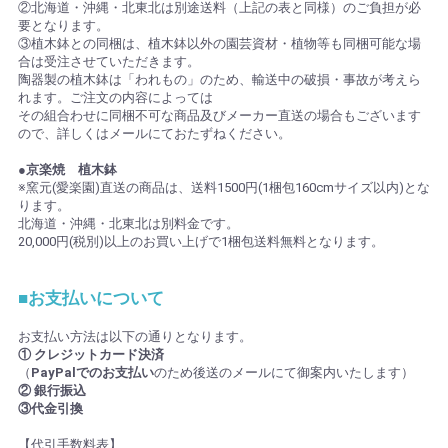
②北海道・沖縄・北東北は別途送料（上記の表と同様）のご負担が必
要となります。
③植木鉢との同梱は、植木鉢以外の園芸資材・植物等も同梱可能な場
合は受注させていただきます。
陶器製の植木鉢は「われもの」のため、輸送中の破損・事故が考えら
れます。ご注文の内容によっては
その組合わせに同梱不可な商品及びメーカー直送の場合もございます
ので、詳しくはメールにておたずねください。
●京楽焼 植木鉢
※窯元(愛楽園)直送の商品は、送料1500円(1梱包160cmサイズ以内)とな
ります。
北海道・沖縄・北東北は別料金です。
20,000円(税別)以上のお買い上げで1梱包送料無料となります。
■お支払いについて
お支払い方法は以下の通りとなります。
① クレジットカード決済
（
PayPalでのお支払い
のため後送のメールにて御案内いたします）
② 銀行振込
③代金引換
【代引手数料表】