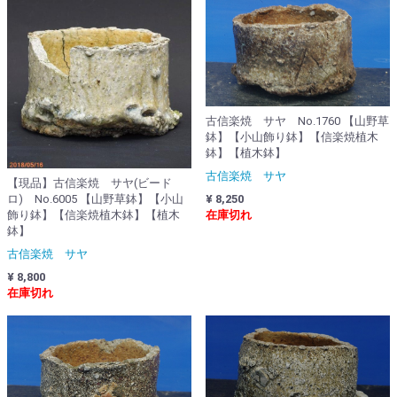
古信楽焼 サヤ No.1760 【山野草
鉢】【小山飾り鉢】【信楽焼植木
鉢】【植木鉢】
古信楽焼 サヤ
【現品】古信楽焼 サヤ(ビード
ロ) No.6005 【山野草鉢】【小山
¥ 8,250
飾り鉢】【信楽焼植木鉢】【植木
在庫切れ
鉢】
古信楽焼 サヤ
¥ 8,800
在庫切れ