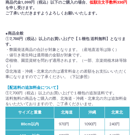
商品代金1,099円（税込）以下のご購入の場合、
低額注文手数料330円
を申し受けます。
ご了承いただきますようよろしくお願いいたします。
●商品全般
①
7,700円（税込）以上のお買い上げで【１梱包 送料無料】となりま
す。
・弊園発送商品の合計が対象となります。（産地直送等は除く）
・値引き発生時は適用後の金額が対象です。
②植物、園芸資材を問わず適用されます。（一部、京楽焼植木鉢等除
く）
③北海道・沖縄・北東北の方は通常料金との差額をお支払いいただく
事になりますのでご了承ください。（下記参照）
【配送料の追加料金について】
①7,700円（税込）以上のお買い上げで１梱包の追加送料です。
送料無料の商品をご購入の際、北海道・沖縄・北東北の方は追加料金
をいただいておりますので、ご了承くださいませ。
サイズと重量
北海道
沖縄
北東北
80cm以内
970円
1090円
240円