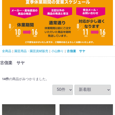
全商品
園芸用品・園芸資材販売
小山飾り
古信楽 サヤ
古信楽 サヤ
14
件
の商品がみつかりました。