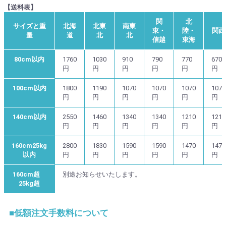
【送料表】
関
北
サイズと重
北海
北東
南東
東・
陸・
関西
量
道
北
北
信越
東海
80cm以内
1760
1030
910
790
770
670
円
円
円
円
円
円
100cm以内
1800
1190
1070
1070
1070
1070
円
円
円
円
円
円
140cm以内
2550
1460
1340
1340
1210
1210
円
円
円
円
円
円
160cm25kg
2800
1830
1590
1590
1470
1470
以内
円
円
円
円
円
円
160cm超
別途お知らせいたします。
25kg超
■低額注文手数料について