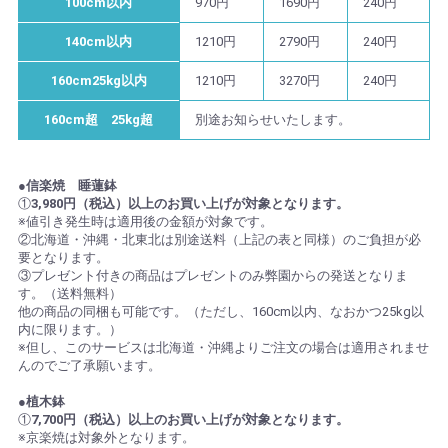
100cm以内
970円
1690円
240円
140cm以内
1210円
2790円
240円
160cm25kg以内
1210円
3270円
240円
160cm超 25kg超
別途お知らせいたします。
●信楽焼 睡蓮鉢
①
3,980円（税込）以上のお買い上げが対象となります。
※値引き発生時は適用後の金額が対象です。
②北海道・沖縄・北東北は別途送料（上記の表と同様）のご負担が必
要となります。
③プレゼント付きの商品はプレゼントのみ弊園からの発送となりま
す。（送料無料）
他の商品の同梱も可能です。（ただし、160cm以内、なおかつ25kg以
内に限ります。）
※但し、このサービスは北海道・沖縄よりご注文の場合は適用されませ
んのでご了承願います。
●植木鉢
①
7,700円（税込）以上のお買い上げが対象となります。
※京楽焼は対象外となります。