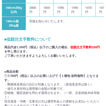
160cm25kg
2800
1830
1590
1590
1470
1470
以内
円
円
円
円
円
円
160cm超
別途お知らせいたします。
25kg超
■低額注文手数料について
商品代金1,099円（税込）以下のご購入の場合、
低額注文手数料330円
を申し受けます。
ご了承いただきますようよろしくお願いいたします。
●商品全般
①
7,700円（税込）以上のお買い上げで【１梱包 送料無料】となりま
す。
・弊園発送商品の合計が対象となります。（産地直送等は除く）
・値引き発生時は適用後の金額が対象です。
②植物、園芸資材を問わず適用されます。（一部、京楽焼植木鉢等除
く）
③北海道・沖縄・北東北の方は通常料金との差額をお支払いいただく
事になりますのでご了承ください。（下記参照）