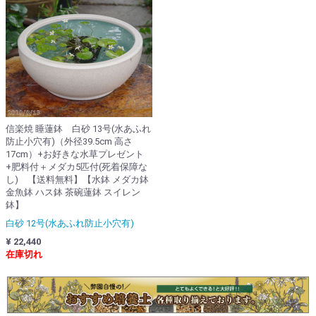
信楽焼 睡蓮鉢 白砂 13号(水あふれ
防止小穴有)（外径39.5cm 高さ
17cm）+お好きな水草プレゼント
+肥料付＋メダカ5匹付(死着保障な
し) 【送料無料】【水鉢 メダカ鉢
金魚鉢 ハス鉢 茶碗蓮鉢 スイレン
鉢】
白砂 12号(水あふれ防止小穴有)
¥ 22,440
在庫切れ