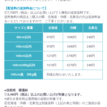
【配送料の追加料金について】
①7,700円（税込）以上のお買い上げで１梱包の追加送料です。
送料無料の商品をご購入の際、北海道・沖縄・北東北の方は追加料金
をいただいておりますので、ご了承くださいませ。
サイズと重量
北海道
沖縄
北東北
80cm以内
970円
1090円
240円
100cm以内
970円
1690円
240円
140cm以内
1210円
2790円
240円
160cm25kg以内
1210円
3270円
240円
160cm超 25kg超
別途お知らせいたします。
●信楽焼 睡蓮鉢
①
3,980円（税込）以上のお買い上げが対象となります。
※値引き発生時は適用後の金額が対象です。
②北海道・沖縄・北東北は別途送料（上記の表と同様）のご負担が必