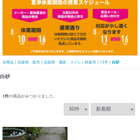
全商品
信楽焼 販売
信楽焼 蓮鉢 スイレン鉢販売
13号
白砂
白砂
1
件
の商品がみつかりました。