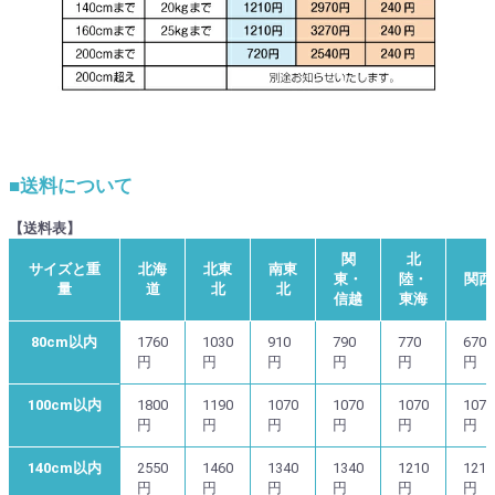
■送料について
【送料表】
関
北
サイズと重
北海
北東
南東
東・
陸・
関西
量
道
北
北
信越
東海
80cm以内
1760
1030
910
790
770
670
円
円
円
円
円
円
100cm以内
1800
1190
1070
1070
1070
1070
円
円
円
円
円
円
140cm以内
2550
1460
1340
1340
1210
1210
円
円
円
円
円
円