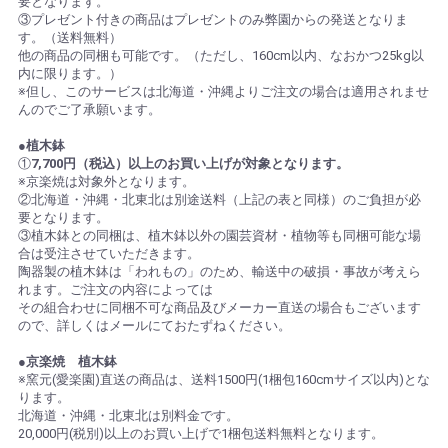
要となります。
③プレゼント付きの商品はプレゼントのみ弊園からの発送となりま
す。（送料無料）
他の商品の同梱も可能です。（ただし、160cm以内、なおかつ25kg以
内に限ります。）
※但し、このサービスは北海道・沖縄よりご注文の場合は適用されませ
んのでご了承願います。
●植木鉢
①
7,700円（税込）以上のお買い上げが対象となります。
※京楽焼は対象外となります。
②北海道・沖縄・北東北は別途送料（上記の表と同様）のご負担が必
要となります。
③植木鉢との同梱は、植木鉢以外の園芸資材・植物等も同梱可能な場
合は受注させていただきます。
陶器製の植木鉢は「われもの」のため、輸送中の破損・事故が考えら
れます。ご注文の内容によっては
その組合わせに同梱不可な商品及びメーカー直送の場合もございます
ので、詳しくはメールにておたずねください。
●京楽焼 植木鉢
※窯元(愛楽園)直送の商品は、送料1500円(1梱包160cmサイズ以内)とな
ります。
北海道・沖縄・北東北は別料金です。
20,000円(税別)以上のお買い上げで1梱包送料無料となります。