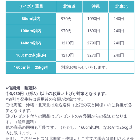
サイズと重量
北海道
沖縄
北東北
80cm以内
970円
1090円
240円
100cm以内
970円
1690円
240円
140cm以内
1210円
2790円
240円
160cm25kg以内
1210円
3270円
240円
160cm超 25kg超
別途お知らせいたします。
●信楽焼 睡蓮鉢
①
3,980円（税込）以上のお買い上げが対象となります。
※値引き発生時は適用後の金額が対象です。
②北海道・沖縄・北東北は別途送料（上記の表と同様）のご負担が必
要となります。
③プレゼント付きの商品はプレゼントのみ弊園からの発送となりま
す。（送料無料）
他の商品の同梱も可能です。（ただし、160cm以内、なおかつ25kg以
内に限ります。）
※但し、このサービスは北海道・沖縄よりご注文の場合は適用されませ