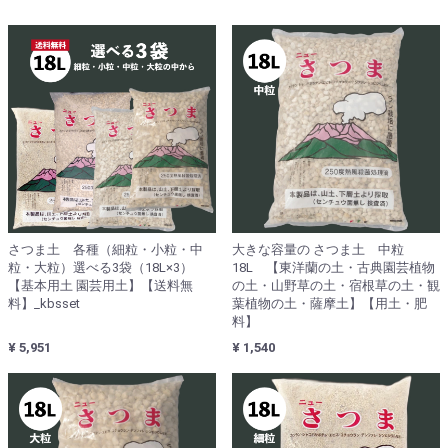
さつま土 各種（細粒・小粒・中
大きな容量の さつま土 中粒
粒・大粒）選べる3袋（18L×3）
18L 【東洋蘭の土・古典園芸植物
【基本用土 園芸用土】【送料無
の土・山野草の土・宿根草の土・観
料】_kbsset
葉植物の土・薩摩土】【用土・肥
料】
¥ 5,951
¥ 1,540