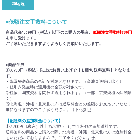
25kg超
■低額注文手数料について
商品代金1,099円（税込）以下のご購入の場合、
低額注文手数料330円
を申し受けます。
ご了承いただきますようよろしくお願いいたします。
●商品全般
①
7,700円（税込）以上のお買い上げで【１梱包 送料無料】となりま
す。
・弊園発送商品の合計が対象となります。（産地直送等は除く）
・値引き発生時は適用後の金額が対象です。
②植物、園芸資材を問わず適用されます。（一部、京楽焼植木鉢等除
く）
③北海道・沖縄・北東北の方は通常料金との差額をお支払いいただく
事になりますのでご了承ください。（下記参照）
【配送料の追加料金について】
①7,700円（税込）以上のお買い上げで１梱包の追加送料です。
送料無料の商品をご購入の際、北海道・沖縄・北東北の方は追加料金
をいただいておりますので、ご了承くださいませ。