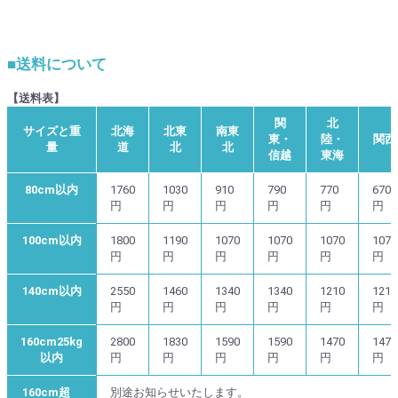
■送料について
【送料表】
関
北
サイズと重
北海
北東
南東
東・
陸・
関西
量
道
北
北
信越
東海
80cm以内
1760
1030
910
790
770
670
円
円
円
円
円
円
100cm以内
1800
1190
1070
1070
1070
1070
円
円
円
円
円
円
140cm以内
2550
1460
1340
1340
1210
1210
円
円
円
円
円
円
160cm25kg
2800
1830
1590
1590
1470
1470
以内
円
円
円
円
円
円
160cm超
別途お知らせいたします。