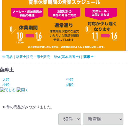
全商品
培養土販売・用土販売
単体(基本培養土)
薩摩土
薩摩土
大粒
中粒
小粒
細粒
13
件
の商品がみつかりました。