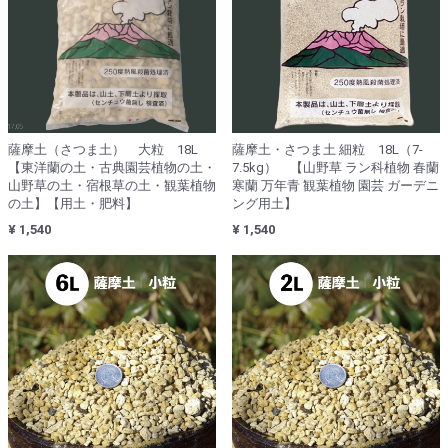
薩摩土（さつま土） 大粒 18L
薩摩土・さつま土 細粒 18L（7-
【東洋蘭の土・古典園芸植物の土・
7.5kg） 【山野草 ラン科植物 春蘭
山野草の土・宿根草の土・観葉植物
寒蘭 万年青 観葉植物 園芸 ガーデニ
の土】【用土・肥料】
ング用土】
¥ 1,540
¥ 1,540