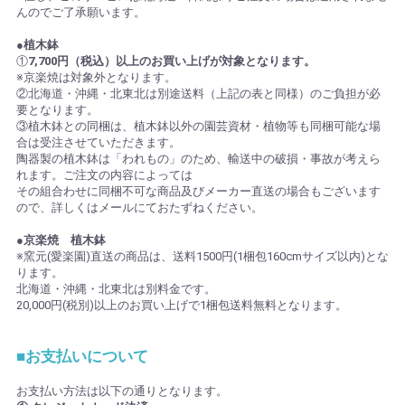
んのでご了承願います。
●植木鉢
①
7,700円（税込）以上のお買い上げが対象となります。
※京楽焼は対象外となります。
②北海道・沖縄・北東北は別途送料（上記の表と同様）のご負担が必
要となります。
③植木鉢との同梱は、植木鉢以外の園芸資材・植物等も同梱可能な場
合は受注させていただきます。
陶器製の植木鉢は「われもの」のため、輸送中の破損・事故が考えら
れます。ご注文の内容によっては
その組合わせに同梱不可な商品及びメーカー直送の場合もございます
ので、詳しくはメールにておたずねください。
●京楽焼 植木鉢
※窯元(愛楽園)直送の商品は、送料1500円(1梱包160cmサイズ以内)とな
ります。
北海道・沖縄・北東北は別料金です。
20,000円(税別)以上のお買い上げで1梱包送料無料となります。
■お支払いについて
お支払い方法は以下の通りとなります。