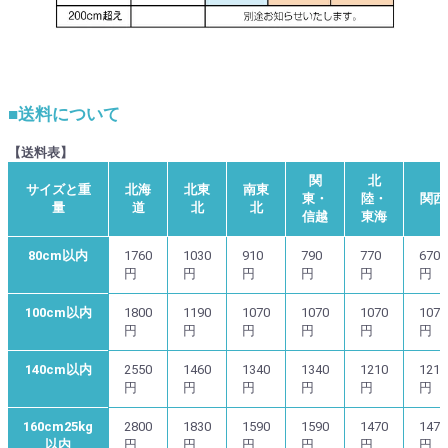
■送料について
【送料表】
関
北
サイズと重
北海
北東
南東
東・
陸・
関西
量
道
北
北
信越
東海
80cm以内
1760
1030
910
790
770
670
円
円
円
円
円
円
100cm以内
1800
1190
1070
1070
1070
1070
円
円
円
円
円
円
140cm以内
2550
1460
1340
1340
1210
1210
円
円
円
円
円
円
160cm25kg
2800
1830
1590
1590
1470
1470
以内
円
円
円
円
円
円