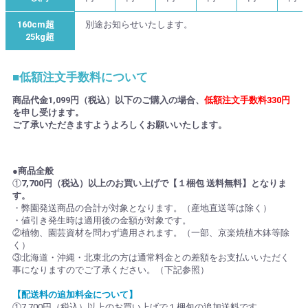
160cm超
別途お知らせいたします。
25kg超
■低額注文手数料について
商品代金1,099円（税込）以下のご購入の場合、
低額注文手数料330円
を申し受けます。
ご了承いただきますようよろしくお願いいたします。
●商品全般
①
7,700円（税込）以上のお買い上げで【１梱包 送料無料】となりま
す。
・弊園発送商品の合計が対象となります。（産地直送等は除く）
・値引き発生時は適用後の金額が対象です。
②植物、園芸資材を問わず適用されます。（一部、京楽焼植木鉢等除
く）
③北海道・沖縄・北東北の方は通常料金との差額をお支払いいただく
事になりますのでご了承ください。（下記参照）
【配送料の追加料金について】
①7,700円（税込）以上のお買い上げで１梱包の追加送料です。