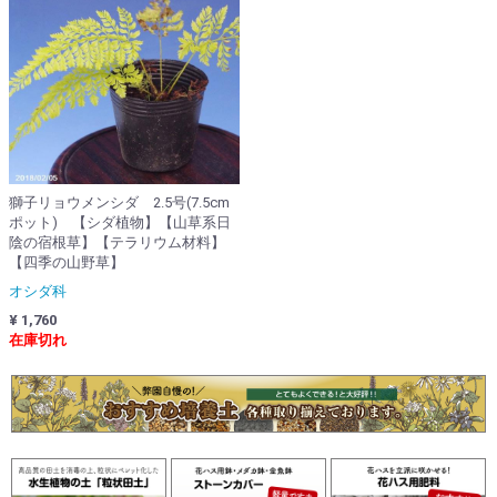
獅子リョウメンシダ 2.5号(7.5cm
ポット) 【シダ植物】【山草系日
陰の宿根草】【テラリウム材料】
【四季の山野草】
オシダ科
¥ 1,760
在庫切れ