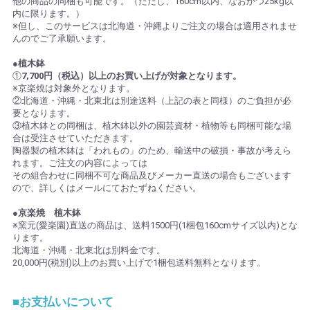
他の商品の同梱も可能です。（ただし、160cm以内、なおかつ25kg以
内に限ります。）
※但し、このサービスは北海道・沖縄よりご注文の場合は適用されませ
んのでご了承願います。
●植木鉢
①
7,700円（税込）以上のお買い上げが対象となります。
※京楽焼は対象外となります。
②北海道・沖縄・北東北は別途送料（上記の表と同様）のご負担が必
要となります。
③植木鉢との同梱は、植木鉢以外の園芸資材・植物等も同梱可能な場
合は受注させていただきます。
陶器製の植木鉢は「われもの」のため、輸送中の破損・事故が考えら
れます。ご注文の内容によっては
その組合わせに同梱不可な商品及びメーカー直送の場合もございます
ので、詳しくはメールにておたずねください。
●京楽焼 植木鉢
※窯元(愛楽園)直送の商品は、送料1500円(1梱包160cmサイズ以内)とな
ります。
北海道・沖縄・北東北は別料金です。
20,000円(税別)以上のお買い上げで1梱包送料無料となります。
■お支払いについて