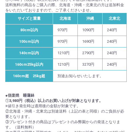
送料無料の商品をご購入の際、北海道・沖縄・北東北の方は追加料金
をいただいておりますので、ご了承くださいませ。
サイズと重量
北海道
沖縄
北東北
80cm以内
970円
1090円
240円
100cm以内
970円
1690円
240円
140cm以内
1210円
2790円
240円
160cm25kg以内
1210円
3270円
240円
160cm超 25kg超
別途お知らせいたします。
●信楽焼 睡蓮鉢
①
3,980円（税込）以上のお買い上げが対象となります。
※値引き発生時は適用後の金額が対象です。
②北海道・沖縄・北東北は別途送料（上記の表と同様）のご負担が必
要となります。
③プレゼント付きの商品はプレゼントのみ弊園からの発送となりま
す。（送料無料）