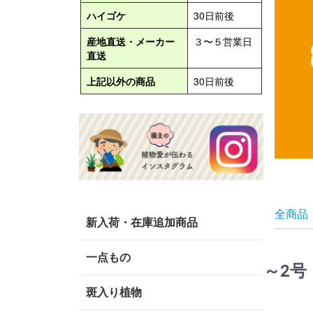
全商品
新入荷・在庫追加商品
一点もの
～2号
斑入り植物