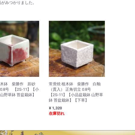
品がみつかりました。
植木鉢 柴勝作 辰砂
常滑焼 植木鉢 柴勝作 白釉
0.8号 【2S-11】【小
（貫入） 正角切立 0.8号
 山野草鉢 苔盆栽鉢】
【2S-11】【小品盆栽鉢 山野草
鉢 苔盆栽鉢】【下草】
¥ 1,320
在庫切れ