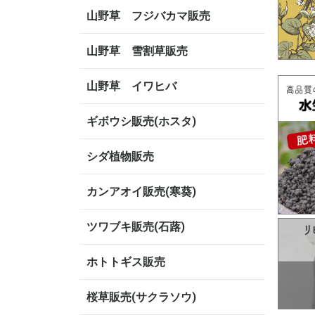
山野草 フジバカマ販売
山野草 雪割草販売
山野草 イワヒバ
ギボウシ販売(ホスタ)
シダ植物販売
カンアオイ販売(寒葵)
ツワブキ販売(石蕗)
ホトトギス販売
桜草販売(サクラソウ)