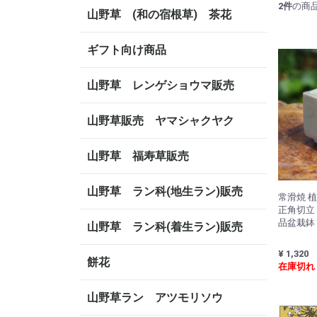
2
件
の商
山野草 (和の宿根草) 茶花
ギフト向け商品
山野草 レンゲショウマ販売
山野草販売 ヤマシャクヤク
山野草 福寿草販売
山野草 ラン科(地生ラン)販売
常滑焼 
正角切立 
品盆栽鉢
山野草 ラン科(着生ラン)販売
¥ 1,320
餅花
在庫切れ
山野草ラン アツモリソウ