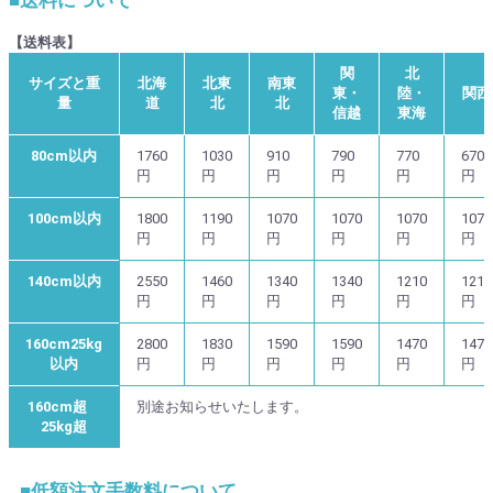
■送料について
【送料表】
関
北
サイズと重
北海
北東
南東
東・
陸・
関西
量
道
北
北
信越
東海
80cm以内
1760
1030
910
790
770
670
円
円
円
円
円
円
100cm以内
1800
1190
1070
1070
1070
1070
円
円
円
円
円
円
140cm以内
2550
1460
1340
1340
1210
1210
円
円
円
円
円
円
160cm25kg
2800
1830
1590
1590
1470
1470
以内
円
円
円
円
円
円
160cm超
別途お知らせいたします。
25kg超
■低額注文手数料について