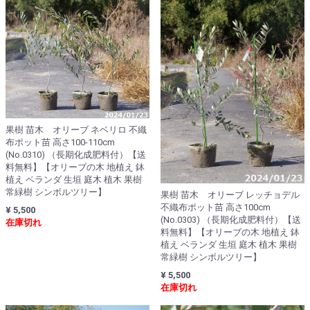
果樹 苗木 オリーブ ネベリロ 不織
布ポット苗 高さ100-110cm
(No.0310) （長期化成肥料付）【送
料無料】【オリーブの木 地植え 鉢
植え ベランダ 生垣 庭木 植木 果樹
常緑樹 シンボルツリー】
果樹 苗木 オリーブ レッチョデル
不織布ポット苗 高さ100cm
¥ 5,500
(No.0303) （長期化成肥料付）【送
在庫切れ
料無料】【オリーブの木 地植え 鉢
植え ベランダ 生垣 庭木 植木 果樹
常緑樹 シンボルツリー】
¥ 5,500
在庫切れ