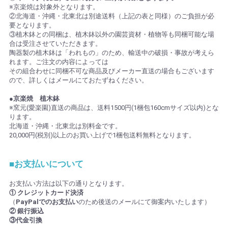
※京楽焼は対象外となります。
②北海道・沖縄・北東北は別途送料（上記の表と同様）のご負担が必
要となります。
③植木鉢との同梱は、植木鉢以外の園芸資材・植物等も同梱可能な場
合は受注させていただきます。
陶器製の植木鉢は「われもの」のため、輸送中の破損・事故が考えら
れます。ご注文の内容によっては
その組合わせに同梱不可な商品及びメーカー直送の場合もございます
ので、詳しくはメールにておたずねください。
●京楽焼 植木鉢
※窯元(愛楽園)直送の商品は、送料1500円(1梱包160cmサイズ以内)とな
ります。
北海道・沖縄・北東北は別料金です。
20,000円(税別)以上のお買い上げで1梱包送料無料となります。
■お支払いについて
お支払い方法は以下の通りとなります。
① クレジットカード決済
（
PayPalでのお支払い
のため後送のメールにて御案内いたします）
② 銀行振込
③代金引換