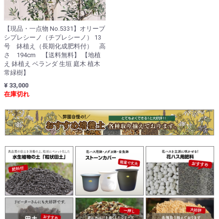
【現品・一点物 No.5331】オリーブ
シプレシーノ（チプレシーノ） 13
号 鉢植え（長期化成肥料付） 高
さ 194cm 【送料無料】 【地植
え 鉢植え ベランダ 生垣 庭木 植木
常緑樹】
¥ 33,000
在庫切れ