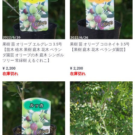
果樹 苗 オリーブ エルグレコ 3.5号
果樹 苗 オリーブ コロネイキ 3.5号
【苗木 植木 果樹 庭木 花木 ベラン
【果樹 庭木 花木 ベランダ園芸】
ダ園芸 オリーブの木 庭木 シンボル
ツリー 常緑樹 えるぐれこ】
¥ 2,200
¥ 2,200
在庫切れ
在庫切れ