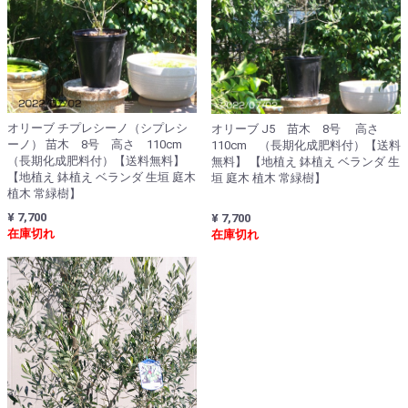
オリーブ チプレシーノ（シプレシ
オリーブ J5 苗木 8号 高さ
ーノ） 苗木 8号 高さ 110cm
110cm （長期化成肥料付）【送料
（長期化成肥料付）【送料無料】
無料】 【地植え 鉢植え ベランダ 生
【地植え 鉢植え ベランダ 生垣 庭木
垣 庭木 植木 常緑樹】
植木 常緑樹】
¥ 7,700
¥ 7,700
在庫切れ
在庫切れ