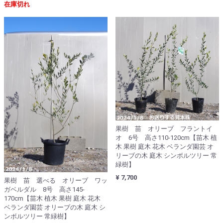
在庫切れ
果樹 苗 オリーブ フラントイ
オ 6号 高さ110-120cm【苗木 植
木 果樹 庭木 花木 ベランダ園芸 オ
リーブの木 庭木 シンボルツリー 常
緑樹】
¥ 7,700
果樹 苗 選べる オリーブ ワッ
ガベルダル 8号 高さ145-
170cm【苗木 植木 果樹 庭木 花木
ベランダ園芸 オリーブの木 庭木 シ
ンボルツリー 常緑樹】