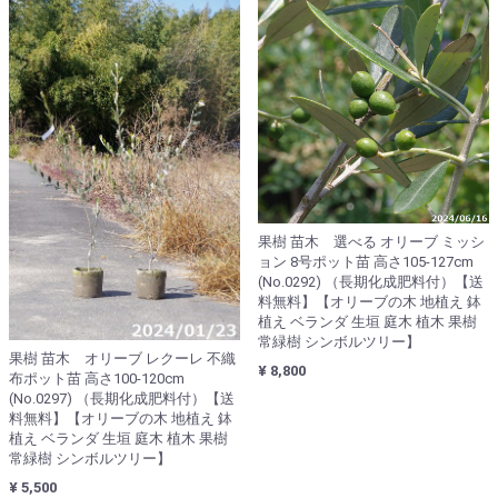
果樹 苗木 選べる オリーブ ミッシ
ョン 8号ポット苗 高さ105-127cm
(No.0292) （長期化成肥料付）【送
料無料】【オリーブの木 地植え 鉢
植え ベランダ 生垣 庭木 植木 果樹
常緑樹 シンボルツリー】
果樹 苗木 オリーブ レクーレ 不織
¥ 8,800
布ポット苗 高さ100-120cm
(No.0297) （長期化成肥料付）【送
料無料】【オリーブの木 地植え 鉢
植え ベランダ 生垣 庭木 植木 果樹
常緑樹 シンボルツリー】
¥ 5,500