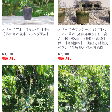
オリーブ 苗木 ひなかぜ 3.5号
オリーブ チプレシーノ（シプレシ
【果樹 庭木 花木 ベランダ園芸】
ーノ） 苗木（不織布ポット） 高
さ 80～90cm （長期化成肥料
付）【送料無料】 【地植え 鉢植え
ベランダ 生垣 庭木 植木 常緑樹】
¥ 1,870
¥ 6,600
在庫切れ
在庫切れ