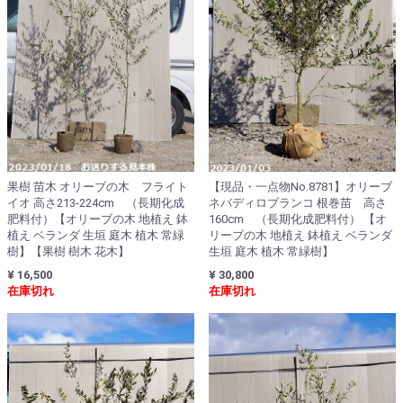
果樹 苗木 オリーブの木 フライト
【現品・一点物No.8781】オリーブ
イオ 高さ213-224cm （長期化成
ネバディロブランコ 根巻苗 高さ
肥料付）【オリーブの木 地植え 鉢
160cm （長期化成肥料付） 【オ
植え ベランダ 生垣 庭木 植木 常緑
リーブの木 地植え 鉢植え ベランダ
樹】【果樹 樹木 花木】
生垣 庭木 植木 常緑樹】
¥ 16,500
¥ 30,800
在庫切れ
在庫切れ