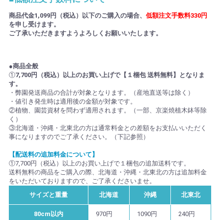
商品代金1,099円（税込）以下のご購入の場合、
低額注文手数料330円
を申し受けます。
ご了承いただきますようよろしくお願いいたします。
●商品全般
①
7,700円（税込）以上のお買い上げで【１梱包 送料無料】となりま
す。
・弊園発送商品の合計が対象となります。（産地直送等は除く）
・値引き発生時は適用後の金額が対象です。
②植物、園芸資材を問わず適用されます。（一部、京楽焼植木鉢等除
く）
③北海道・沖縄・北東北の方は通常料金との差額をお支払いいただく
事になりますのでご了承ください。（下記参照）
【配送料の追加料金について】
①7,700円（税込）以上のお買い上げで１梱包の追加送料です。
送料無料の商品をご購入の際、北海道・沖縄・北東北の方は追加料金
をいただいておりますので、ご了承くださいませ。
サイズと重量
北海道
沖縄
北東北
80cm以内
970円
1090円
240円