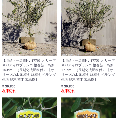
【現品・一点物No.8776】オリーブ
【現品・一点物No.8770】オリーブ
ネバディロブランコ 根巻苗 高さ
ネバディロブランコ 根巻苗 高さ
160cm （長期化成肥料付） 【オ
173cm （長期化成肥料付） 【オ
リーブの木 地植え 鉢植え ベランダ
リーブの木 地植え 鉢植え ベランダ
生垣 庭木 植木 常緑樹】
生垣 庭木 植木 常緑樹】
¥ 30,800
¥ 30,800
在庫切れ
在庫切れ