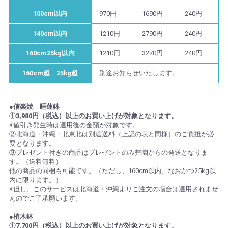
100cm以内
970円
1690円
240円
140cm以内
1210円
2790円
240円
160cm25kg以内
1210円
3270円
240円
160cm超 25kg超
別途お知らせいたします。
●信楽焼 睡蓮鉢
①
3,980円（税込）以上のお買い上げが対象となります。
※値引き発生時は適用後の金額が対象です。
②北海道・沖縄・北東北は別途送料（上記の表と同様）のご負担が必
要となります。
③プレゼント付きの商品はプレゼントのみ弊園からの発送となりま
す。（送料無料）
他の商品の同梱も可能です。（ただし、160cm以内、なおかつ25kg以
内に限ります。）
※但し、このサービスは北海道・沖縄よりご注文の場合は適用されませ
んのでご了承願います。
●植木鉢
①
7,700円（税込）以上のお買い上げが対象となります。