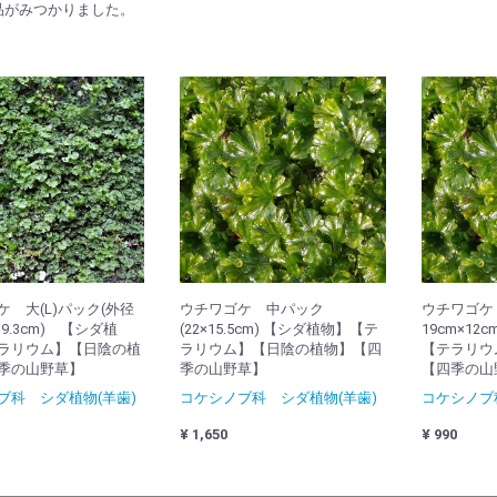
品がみつかりました。
 大(L)パック(外径
ウチワゴケ 中パック
ウチワゴケ 
×19.3cm) 【シダ植
(22×15.5cm) 【シダ植物】【テ
19cm×1
ラリウム】【日陰の植
ラリウム】【日陰の植物】【四
【テラリウ
季の山野草】
季の山野草】
【四季の山
ブ科 シダ植物(羊歯)
コケシノブ科 シダ植物(羊歯)
コケシノブ
¥ 1,650
¥ 990