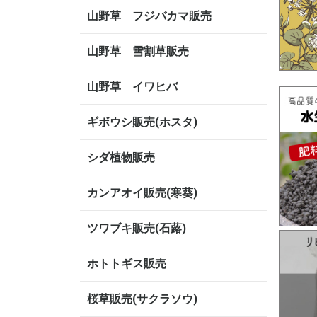
山野草 フジバカマ販売
山野草 雪割草販売
山野草 イワヒバ
ギボウシ販売(ホスタ)
シダ植物販売
カンアオイ販売(寒葵)
ツワブキ販売(石蕗)
ホトトギス販売
桜草販売(サクラソウ)