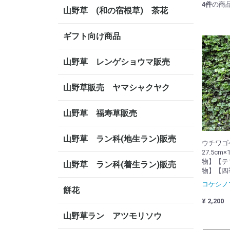
4
件
の商
山野草 (和の宿根草) 茶花
ギフト向け商品
山野草 レンゲショウマ販売
山野草販売 ヤマシャクヤク
山野草 福寿草販売
山野草 ラン科(地生ラン)販売
ウチワゴケ
27.5cm
物】【テ
山野草 ラン科(着生ラン)販売
物】【四
コケシノ
餅花
¥ 2,200
山野草ラン アツモリソウ