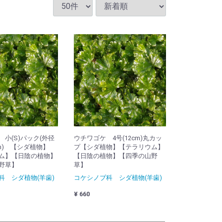
小(S)パック(外径
ウチワゴケ 4号(12cm)丸カッ
2cm) 【シダ植物】
プ【シダ植物】【テラリウム】
ム】【日陰の植物】
【日陰の植物】【四季の山野
野草】
草】
科 シダ植物(羊歯)
コケシノブ科 シダ植物(羊歯)
¥ 660