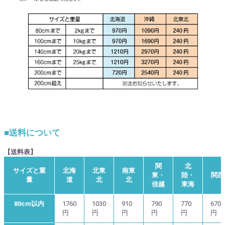
■送料について
【送料表】
関
北
サイズと重
北海
北東
南東
東・
陸・
関西
量
道
北
北
信越
東海
80cm以内
1760
1030
910
790
770
670
円
円
円
円
円
円