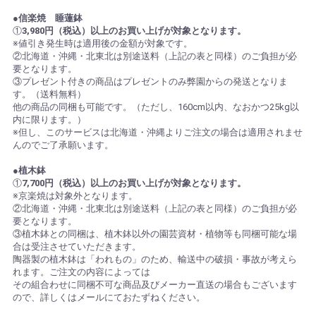
●信楽焼 睡蓮鉢
①
3,980円（税込）以上のお買い上げが対象となります。
※値引き発生時は適用後の金額が対象です。
②北海道・沖縄・北東北は別途送料（上記の表と同様）のご負担が必
要となります。
③プレゼント付きの商品はプレゼントのみ弊園からの発送となりま
す。（送料無料）
他の商品の同梱も可能です。（ただし、160cm以内、なおかつ25kg以
内に限ります。）
※但し、このサービスは北海道・沖縄よりご注文の場合は適用されませ
んのでご了承願います。
●植木鉢
①
7,700円（税込）以上のお買い上げが対象となります。
※京楽焼は対象外となります。
②北海道・沖縄・北東北は別途送料（上記の表と同様）のご負担が必
要となります。
③植木鉢との同梱は、植木鉢以外の園芸資材・植物等も同梱可能な場
合は受注させていただきます。
陶器製の植木鉢は「われもの」のため、輸送中の破損・事故が考えら
れます。ご注文の内容によっては
その組合わせに同梱不可な商品及びメーカー直送の場合もございます
ので、詳しくはメールにておたずねください。