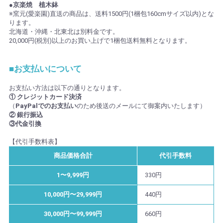
●京楽焼 植木鉢
※窯元(愛楽園)直送の商品は、送料1500円(1梱包160cmサイズ以内)とな
ります。
北海道・沖縄・北東北は別料金です。
20,000円(税別)以上のお買い上げで1梱包送料無料となります。
■お支払いについて
お支払い方法は以下の通りとなります。
① クレジットカード決済
（
PayPalでのお支払い
のため後送のメールにて御案内いたします）
② 銀行振込
③代金引換
【代引手数料表】
商品価格合計
代引手数料
1〜9,999円
330円
10,000円〜29,999円
440円
30,000円〜99,999円
660円