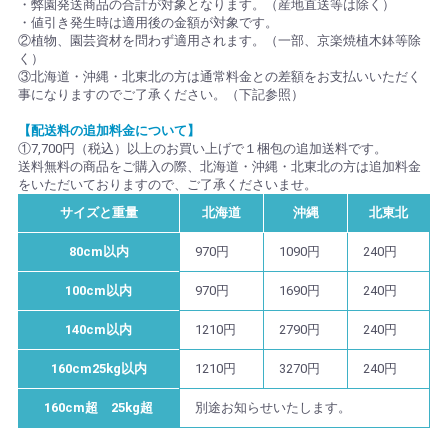
・弊園発送商品の合計が対象となります。（産地直送等は除く）
・値引き発生時は適用後の金額が対象です。
②植物、園芸資材を問わず適用されます。（一部、京楽焼植木鉢等除
く）
③北海道・沖縄・北東北の方は通常料金との差額をお支払いいただく
事になりますのでご了承ください。（下記参照）
【配送料の追加料金について】
①7,700円（税込）以上のお買い上げで１梱包の追加送料です。
送料無料の商品をご購入の際、北海道・沖縄・北東北の方は追加料金
をいただいておりますので、ご了承くださいませ。
サイズと重量
北海道
沖縄
北東北
80cm以内
970円
1090円
240円
100cm以内
970円
1690円
240円
140cm以内
1210円
2790円
240円
160cm25kg以内
1210円
3270円
240円
160cm超 25kg超
別途お知らせいたします。