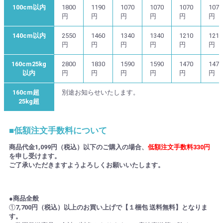
100cm以内
1800
1190
1070
1070
1070
1070
円
円
円
円
円
円
140cm以内
2550
1460
1340
1340
1210
1210
円
円
円
円
円
円
160cm25kg
2800
1830
1590
1590
1470
1470
以内
円
円
円
円
円
円
160cm超
別途お知らせいたします。
25kg超
■低額注文手数料について
商品代金1,099円（税込）以下のご購入の場合、
低額注文手数料330円
を申し受けます。
ご了承いただきますようよろしくお願いいたします。
●商品全般
①
7,700円（税込）以上のお買い上げで【１梱包 送料無料】となりま
す。