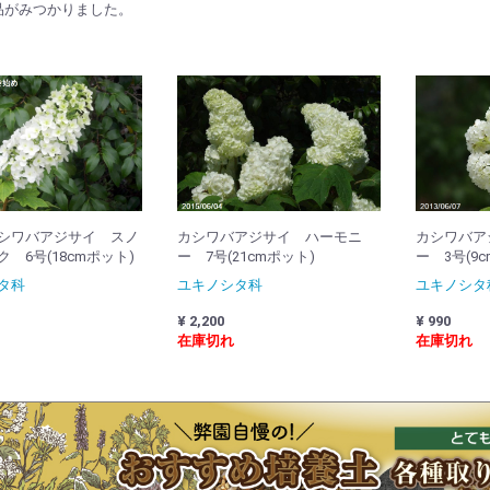
品がみつかりました。
シワバアジサイ スノ
カシワバアジサイ ハーモニ
カシワバア
 6号(18cmポット)
ー 7号(21cmポット)
ー 3号(9
タ科
ユキノシタ科
ユキノシタ
¥ 2,200
¥ 990
在庫切れ
在庫切れ