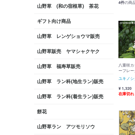
4
件
の商
山野草 (和の宿根草) 茶花
ギフト向け商品
山野草 レンゲショウマ販売
山野草販売 ヤマシャクヤク
八重咲カ
山野草 福寿草販売
ーフレーク
ユキノシ
山野草 ラン科(地生ラン)販売
¥ 1,320
在庫切れ
山野草 ラン科(着生ラン)販売
餅花
山野草ラン アツモリソウ