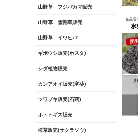
山野草 フジバカマ販売
山野草 雪割草販売
山野草 イワヒバ
ギボウシ販売(ホスタ)
シダ植物販売
カンアオイ販売(寒葵)
ツワブキ販売(石蕗)
ホトトギス販売
桜草販売(サクラソウ)