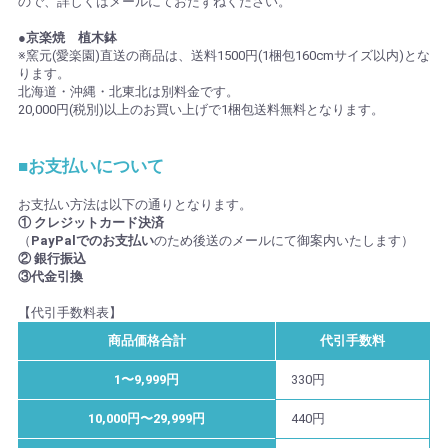
ので、詳しくはメールにておたずねください。
●京楽焼 植木鉢
※窯元(愛楽園)直送の商品は、送料1500円(1梱包160cmサイズ以内)とな
ります。
北海道・沖縄・北東北は別料金です。
20,000円(税別)以上のお買い上げで1梱包送料無料となります。
■お支払いについて
お支払い方法は以下の通りとなります。
① クレジットカード決済
（
PayPalでのお支払い
のため後送のメールにて御案内いたします）
② 銀行振込
③代金引換
【代引手数料表】
商品価格合計
代引手数料
1〜9,999円
330円
10,000円〜29,999円
440円