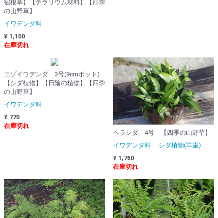
宿根草】【テラリウム材料】【四季
の山野草】
イワデンダ科
¥ 1,100
在庫切れ
エゾイワデンダ 3号(9cmポット)
【シダ植物】【日陰の植物】【四季
の山野草】
イワデンダ科
¥ 770
在庫切れ
ヘラシダ 4号 【四季の山野草】
イワデンダ科 シダ植物(羊歯)
¥ 1,760
在庫切れ