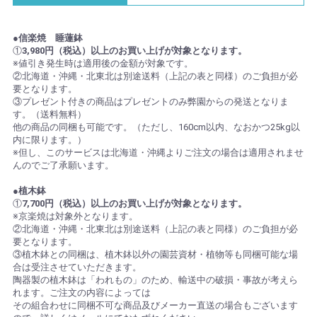
●信楽焼 睡蓮鉢
①
3,980円（税込）以上のお買い上げが対象となります。
※値引き発生時は適用後の金額が対象です。
②北海道・沖縄・北東北は別途送料（上記の表と同様）のご負担が必
要となります。
③プレゼント付きの商品はプレゼントのみ弊園からの発送となりま
す。（送料無料）
他の商品の同梱も可能です。（ただし、160cm以内、なおかつ25kg以
内に限ります。）
※但し、このサービスは北海道・沖縄よりご注文の場合は適用されませ
んのでご了承願います。
●植木鉢
①
7,700円（税込）以上のお買い上げが対象となります。
※京楽焼は対象外となります。
②北海道・沖縄・北東北は別途送料（上記の表と同様）のご負担が必
要となります。
③植木鉢との同梱は、植木鉢以外の園芸資材・植物等も同梱可能な場
合は受注させていただきます。
陶器製の植木鉢は「われもの」のため、輸送中の破損・事故が考えら
れます。ご注文の内容によっては
その組合わせに同梱不可な商品及びメーカー直送の場合もございます