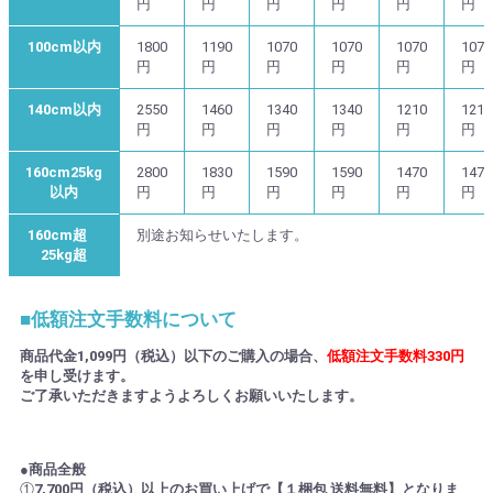
円
円
円
円
円
円
100cm以内
1800
1190
1070
1070
1070
1070
円
円
円
円
円
円
140cm以内
2550
1460
1340
1340
1210
1210
円
円
円
円
円
円
160cm25kg
2800
1830
1590
1590
1470
1470
以内
円
円
円
円
円
円
160cm超
別途お知らせいたします。
25kg超
■低額注文手数料について
商品代金1,099円（税込）以下のご購入の場合、
低額注文手数料330円
を申し受けます。
ご了承いただきますようよろしくお願いいたします。
●商品全般
①
7,700円（税込）以上のお買い上げで【１梱包 送料無料】となりま