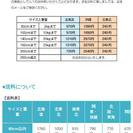
■送料について
【送料表】
関
北
サイズと重
北海
北東
南東
東・
陸・
関西
量
道
北
北
信越
東海
80cm以内
1760
1030
910
790
770
670