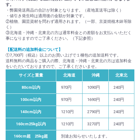
す。
・弊園発送商品の合計が対象となります。（産地直送等は除く）
・値引き発生時は適用後の金額が対象です。
②植物、園芸資材を問わず適用されます。（一部、京楽焼植木鉢等除
く）
③北海道・沖縄・北東北の方は通常料金との差額をお支払いいただく
事になりますのでご了承ください。（下記参照）
【配送料の追加料金について】
①7,700円（税込）以上のお買い上げで１梱包の追加送料です。
送料無料の商品をご購入の際、北海道・沖縄・北東北の方は追加料金
をいただいておりますので、ご了承くださいませ。
サイズと重量
北海道
沖縄
北東北
80cm以内
970円
1090円
240円
100cm以内
970円
1690円
240円
140cm以内
1210円
2790円
240円
160cm25kg以内
1210円
3270円
240円
160cm超 25kg超
別途お知らせいたします。