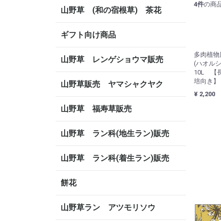
4
件
の商
山野草 (和の宿根草) 茶花
ギフト向け商品
多肉植物
山野草 レンゲショウマ販売
(ハオル
10L 
培向き】
山野草販売 ヤマシャクヤク
¥ 2,200
山野草 福寿草販売
山野草 ラン科(地生ラン)販売
山野草 ラン科(着生ラン)販売
餅花
山野草ラン アツモリソウ