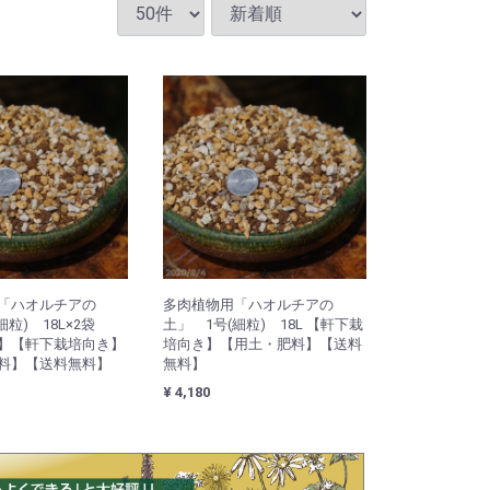
「ハオルチアの
多肉植物用「ハオルチアの
細粒) 18L×2袋
土」 1号(細粒) 18L 【軒下栽
】【軒下栽培向き】
培向き】【用土・肥料】【送料
料】【送料無料】
無料】
¥ 4,180