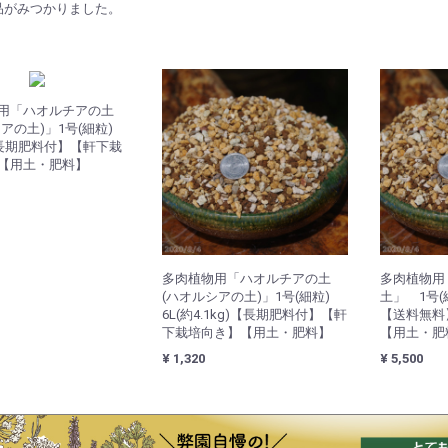
品がみつかりました。
用「ハオルチアの土
シアの土)」1号(細粒)
【長期肥料付】【軒下栽
【用土・肥料】
多肉植物用「ハオルチアの土
多肉植物用
(ハオルシアの土)」1号(細粒)
土」 1号(
6L(約4.1kg)【長期肥料付】【軒
【送料無料
下栽培向き】【用土・肥料】
【用土・肥
¥ 1,320
¥ 5,500