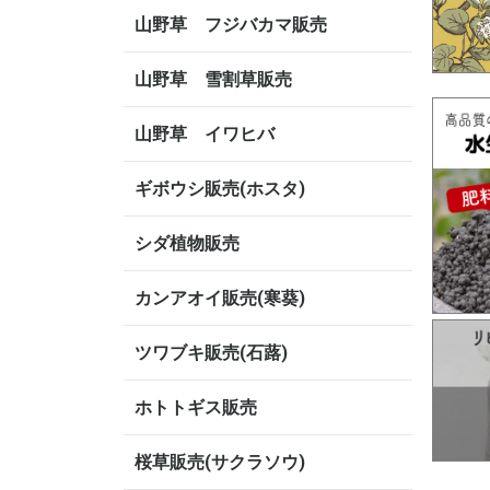
山野草 フジバカマ販売
山野草 雪割草販売
山野草 イワヒバ
ギボウシ販売(ホスタ)
シダ植物販売
カンアオイ販売(寒葵)
ツワブキ販売(石蕗)
ホトトギス販売
桜草販売(サクラソウ)