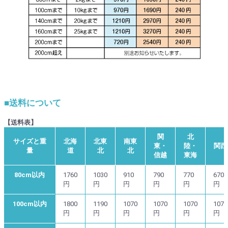
■送料について
【送料表】
関
北
サイズと重
北海
北東
南東
東・
陸・
関西
量
道
北
北
信越
東海
80cm以内
1760
1030
910
790
770
670
円
円
円
円
円
円
100cm以内
1800
1190
1070
1070
1070
1070
円
円
円
円
円
円