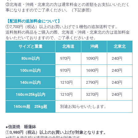
③北海道・沖縄・北東北の方は通常料金との差額をお支払いいただく
事になりますのでご了承ください。（下記参照）
【配送料の追加料金について】
①7,700円（税込）以上のお買い上げで１梱包の追加送料です。
送料無料の商品をご購入の際、北海道・沖縄・北東北の方は追加料金
をいただいておりますので、ご了承くださいませ。
サイズと重量
北海道
沖縄
北東北
80cm以内
970円
1090円
240円
100cm以内
970円
1690円
240円
140cm以内
1210円
2790円
240円
160cm25kg以内
1210円
3270円
240円
160cm超 25kg超
別途お知らせいたします。
●信楽焼 睡蓮鉢
①
3,980円（税込）以上のお買い上げが対象となります。
※値引き発生時は適用後の金額が対象です。