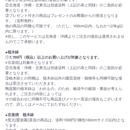
②北海道・沖縄・北東北は別途送料（上記の表と同様）のご負担が必
要となります。
③プレゼント付きの商品はプレゼントのみ弊園からの発送となりま
す。（送料無料）
他の商品の同梱も可能です。（ただし、160cm以内、なおかつ25kg以
内に限ります。）
※但し、このサービスは北海道・沖縄よりご注文の場合は適用されませ
んのでご了承願います。
●植木鉢
①
7,700円（税込）以上のお買い上げが対象となります。
※京楽焼は対象外となります。
②北海道・沖縄・北東北は別途送料（上記の表と同様）のご負担が必
要となります。
③植木鉢との同梱は、植木鉢以外の園芸資材・植物等も同梱可能な場
合は受注させていただきます。
陶器製の植木鉢は「われもの」のため、輸送中の破損・事故が考えら
れます。ご注文の内容によっては
その組合わせに同梱不可な商品及びメーカー直送の場合もございます
ので、詳しくはメールにておたずねください。
●京楽焼 植木鉢
※窯元(愛楽園)直送の商品は、送料1500円(1梱包160cmサイズ以内)とな
ります。