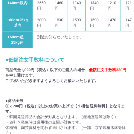
140cm以内
2550
1460
1340
1340
1210
1210
円
円
円
円
円
円
160cm25kg
2800
1830
1590
1590
1470
1470
以内
円
円
円
円
円
円
160cm超
別途お知らせいたします。
25kg超
■低額注文手数料について
商品代金1,099円（税込）以下のご購入の場合、
低額注文手数料330円
を申し受けます。
ご了承いただきますようよろしくお願いいたします。
●商品全般
①
7,700円（税込）以上のお買い上げで【１梱包 送料無料】となりま
す。
・弊園発送商品の合計が対象となります。（産地直送等は除く）
・値引き発生時は適用後の金額が対象です。
②植物、園芸資材を問わず適用されます。（一部、京楽焼植木鉢等除
く）