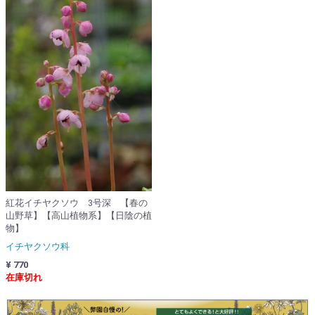
紅花イチヤクソウ 3号深 【春の
山野草】【高山植物系】【日陰の植
物】
イチヤクソウ科
¥ 770
在庫切れ