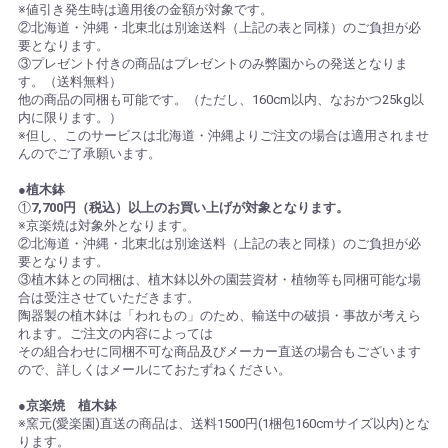
※値引き発生時は適用後の金額が対象です。
②北海道・沖縄・北東北は別途送料（上記の表と同様）のご負担が必
要となります。
③プレゼント付きの商品はプレゼントのみ弊園からの発送となりま
す。（送料無料）
他の商品の同梱も可能です。（ただし、160cm以内、なおかつ25kg以
内に限ります。）
※但し、このサービスは北海道・沖縄よりご注文の場合は適用されませ
んのでご了承願います。
●植木鉢
①
7,700円（税込）以上のお買い上げが対象となります。
※京楽焼は対象外となります。
②北海道・沖縄・北東北は別途送料（上記の表と同様）のご負担が必
要となります。
③植木鉢との同梱は、植木鉢以外の園芸資材・植物等も同梱可能な場
合は受注させていただきます。
陶器製の植木鉢は「われもの」のため、輸送中の破損・事故が考えら
れます。ご注文の内容によっては
その組合わせに同梱不可な商品及びメーカー直送の場合もございます
ので、詳しくはメールにておたずねください。
●京楽焼 植木鉢
※窯元(愛楽園)直送の商品は、送料1500円(1梱包160cmサイズ以内)とな
ります。