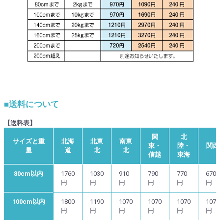
■送料について
【送料表】
関
北
サイズと重
北海
北東
南東
東・
陸・
関西
量
道
北
北
信越
東海
80cm以内
1760
1030
910
790
770
670
円
円
円
円
円
円
100cm以内
1800
1190
1070
1070
1070
1070
円
円
円
円
円
円