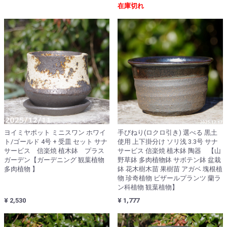
在庫切れ
ヨイミヤポット ミニスワン ホワイ
手びねり(ロクロ引き) 選べる 黒土
ト/ゴールド 4号 + 受皿 セット サナ
使用 上下掛分け ソリ浅 3.3号 サナ
サービス 信楽焼 植木鉢 プラス
サービス 信楽焼 植木鉢 陶器 【山
ガーデン【ガーデニング 観葉植物
野草鉢 多肉植物鉢 サボテン鉢 盆栽
多肉植物 】
鉢 花木樹木苗 果樹苗 アガベ 塊根植
物 珍奇植物 ビザールプランツ 蘭ラ
ン科植物 観葉植物】
¥ 2,530
¥ 1,777