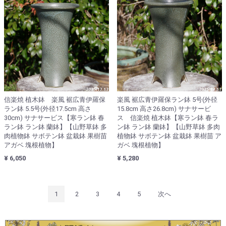
信楽焼 植木鉢 楽風 裾広青伊羅保
楽風 裾広青伊羅保ラン鉢 5号(外径
ラン鉢 5.5号(外径17.5cm 高さ
15.8cm 高さ26.8cm) サナサービ
30cm) サナサービス【寒ラン鉢 春
ス 信楽焼 植木鉢【寒ラン鉢 春ラ
ラン鉢 ラン鉢 蘭鉢】【山野草鉢 多
ン鉢 ラン鉢 蘭鉢】【山野草鉢 多肉
肉植物鉢 サボテン鉢 盆栽鉢 果樹苗
植物鉢 サボテン鉢 盆栽鉢 果樹苗 ア
アガベ 塊根植物】
ガベ 塊根植物】
¥ 6,050
¥ 5,280
1
2
3
4
5
次へ