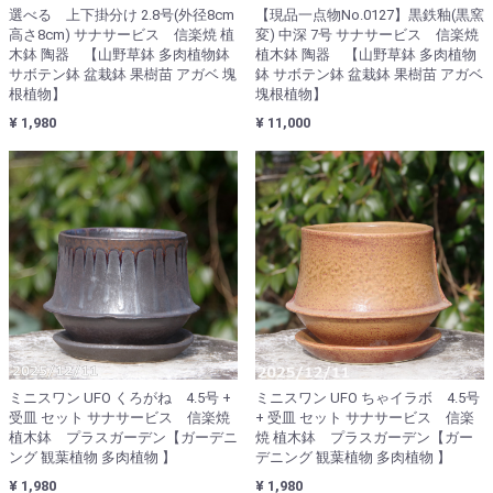
選べる 上下掛分け 2.8号(外径8cm
【現品一点物No.0127】黒鉄釉(黒窯
高さ8cm) サナサービス 信楽焼 植
変) 中深 7号 サナサービス 信楽焼
木鉢 陶器 【山野草鉢 多肉植物鉢
植木鉢 陶器 【山野草鉢 多肉植物
サボテン鉢 盆栽鉢 果樹苗 アガベ 塊
鉢 サボテン鉢 盆栽鉢 果樹苗 アガベ
根植物】
塊根植物】
¥ 1,980
¥ 11,000
ミニスワン UFO くろがね 4.5号 +
ミニスワン UFO ちゃイラボ 4.5号
受皿 セット サナサービス 信楽焼
+ 受皿 セット サナサービス 信楽
植木鉢 プラスガーデン【ガーデニ
焼 植木鉢 プラスガーデン【ガー
ング 観葉植物 多肉植物 】
デニング 観葉植物 多肉植物 】
¥ 1,980
¥ 1,980