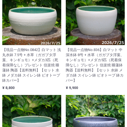
【現品一点物No.0842】白マット 浅
【現品一点物No.836】白マット 中
丸水鉢 7.5号 + 水草（ガガブタ浮
深水鉢 8号 + 水草（ガガブタ浮葉、
葉、キンギョモ）+メダカ3匹（死
キンギョモ）+メダカ5匹（死着保
着保障なし）プレゼント 信楽焼 睡
障なし）プレゼント 信楽焼 睡蓮鉢
蓮鉢 陶器【送料無料】【セット 水
陶器【送料無料】【セット 水鉢 メ
鉢 メダカ鉢 スイレン鉢 ビオトープ
ダカ鉢 スイレン鉢 ビオトープ 鉢カ
鉢カバー】
バー】
¥ 8,800
¥ 9,900