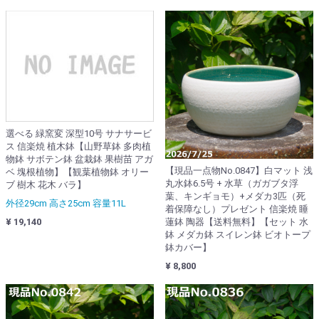
選べる 緑窯変 深型10号 サナサービ
ス 信楽焼 植木鉢【山野草鉢 多肉植
物鉢 サボテン鉢 盆栽鉢 果樹苗 アガ
【現品一点物No.0847】白マット 浅
ベ 塊根植物】【観葉植物鉢 オリー
丸水鉢6.5号 + 水草（ガガブタ浮
ブ 樹木 花木 バラ】
葉、キンギョモ）+メダカ3匹（死
外径29cm 高さ25cm 容量11L
着保障なし）プレゼント 信楽焼 睡
¥ 19,140
蓮鉢 陶器【送料無料】【セット 水
鉢 メダカ鉢 スイレン鉢 ビオトープ
鉢カバー】
¥ 8,800