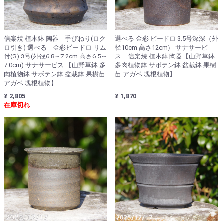
選べる 金彩 ビードロ 3.5号深深（外
信楽焼 植木鉢 陶器 手びねり(ロク
径10cm 高さ12cm） サナサービ
ロ引き) 選べる 金彩ビードロ リム
ス 信楽焼 植木鉢 陶器【山野草鉢
付(S) 3号(外径6.8～7.2cm 高さ6.5～
多肉植物鉢 サボテン鉢 盆栽鉢 果樹
7.0cm) サナサービス 【山野草鉢 多
苗 アガベ 塊根植物】
肉植物鉢 サボテン鉢 盆栽鉢 果樹苗
アガベ 塊根植物】
¥ 1,870
¥ 2,805
在庫切れ