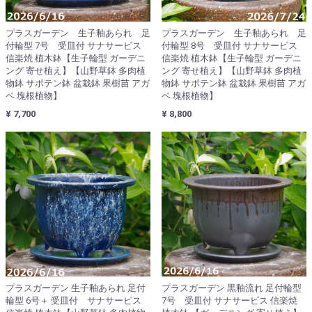
プラスガーデン 生子釉あられ 足
プラスガーデン 生子釉あられ 足
付輪型 7号 受皿付 サナサービス
付輪型 8号 受皿付 サナサービス
信楽焼 植木鉢【生子輪型 ガーデニ
信楽焼 植木鉢【生子輪型 ガーデニ
ング 寄せ植え】【山野草鉢 多肉植
ング 寄せ植え】【山野草鉢 多肉植
物鉢 サボテン鉢 盆栽鉢 果樹苗 アガ
物鉢 サボテン鉢 盆栽鉢 果樹苗 アガ
ベ 塊根植物】
ベ 塊根植物】
¥ 7,700
¥ 8,800
プラスガーデン 生子釉あられ 足付
プラスガーデン 黒釉流れ 足付輪型
輪型 6号＋ 受皿付 サナサービス
7号 受皿付 サナサービス 信楽焼