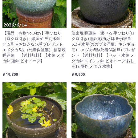
【現品一点物No.0429】手びねり
信楽焼 睡蓮鉢 選べる 手びねり(ロ
（ロクロ引き） 緑窯変 浅丸水鉢
クロ引き) 黒銀彩 丸水鉢 8号(容量
11.5号 ＋お好きな水草プレゼント
5L)＋水草(ガガブタ浮葉、キンギョ
＋メダカ5匹（死着保証無） 信楽焼
モ)＋メダカ5匹(死着保証無) プレゼ
睡蓮鉢 【送料無料】【水鉢 メダ
ント 【送料無料】【セット 水鉢 メ
カ鉢 蓮鉢 ビオトープ】
ダカ鉢 スイレン鉢 ビオトープ おし
ゃれ 屋外 メダカ 水槽】
¥ 19,800
¥ 9,900