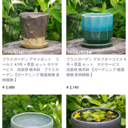
プラスガーデン アヤメポット ゴ
プラスガーデン デネブターコイズ 4
ールド 4.5号 + 受皿 セット サナサ
号 + 受皿 セット サナサービス
ービス 信楽焼 植木鉢 プラスガ
信楽焼 植木鉢 【ガーデニング 観葉
ーデン【ガーデニング 観葉植物 多
植物 多肉植物 】
肉植物 】
¥ 3,080
¥ 2,145