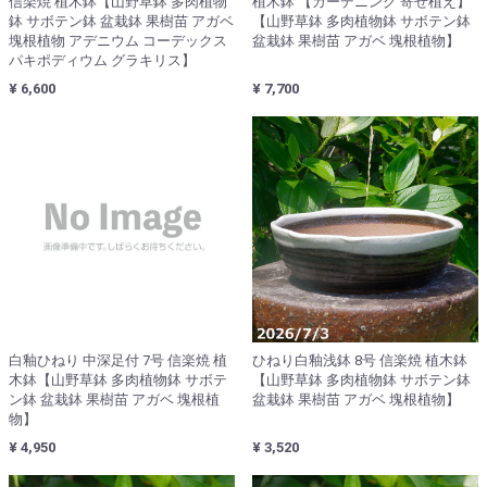
信楽焼 植木鉢【山野草鉢 多肉植物
植木鉢 【ガーデニング 寄せ植え】
鉢 サボテン鉢 盆栽鉢 果樹苗 アガベ
【山野草鉢 多肉植物鉢 サボテン鉢
塊根植物 アデニウム コーデックス
盆栽鉢 果樹苗 アガベ 塊根植物】
パキポディウム グラキリス】
¥ 6,600
¥ 7,700
白釉ひねり 中深足付 7号 信楽焼 植
ひねり白釉浅鉢 8号 信楽焼 植木鉢
木鉢【山野草鉢 多肉植物鉢 サボテ
【山野草鉢 多肉植物鉢 サボテン鉢
ン鉢 盆栽鉢 果樹苗 アガベ 塊根植
盆栽鉢 果樹苗 アガベ 塊根植物】
物】
¥ 4,950
¥ 3,520