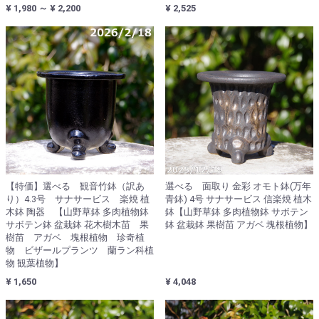
¥ 1,980 ～ ¥ 2,200
¥ 2,525
【特価】選べる 観音竹鉢（訳あ
選べる 面取り 金彩 オモト鉢(万年
り）4.3号 サナサービス 楽焼 植
青鉢) 4号 サナサービス 信楽焼 植木
木鉢 陶器 【山野草鉢 多肉植物鉢
鉢【山野草鉢 多肉植物鉢 サボテン
サボテン鉢 盆栽鉢 花木樹木苗 果
鉢 盆栽鉢 果樹苗 アガベ 塊根植物】
樹苗 アガベ 塊根植物 珍奇植
物 ビザールプランツ 蘭ラン科植
物 観葉植物】
¥ 1,650
¥ 4,048