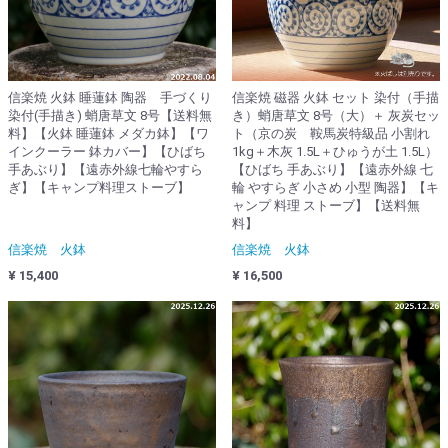
信楽焼 火鉢 睡蓮鉢 陶器 手づくり
信楽焼 磁器 火鉢 セット 染付（手描
染付(手描き) 蛸唐草文 8号【送料無
き）蛸唐草文 8号（大）＋ 灰炭セッ
料】【火鉢 睡蓮鉢 メダカ鉢】【ワ
ト（京の炭 鞍馬炭特級品 小割れ
インクーラー 鉢カバー】【ひばち
1kg＋木灰 1.5L＋ひゅうが土 1.5L）
手あぶり】【遠赤外線七輪やすら
【ひばち 手あぶり】【遠赤外線 七
ぎ】【キャンプ料理ストーブ】
輪 やすらぎ 小さめ 小型 陶器】【キ
ャンプ 料理 ストーブ】【送料無
料】
信楽焼 火鉢
信楽焼 火鉢
¥ 15,400
¥ 16,500