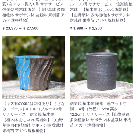
変) 白マット貫入 8号 サナサービス
ルー 3.3号 サナサービス 信楽焼 植
信楽焼 植木鉢 陶器 【山野草鉢 多肉
木鉢 【植木鉢 おしゃれ 陶器鉢】
植物鉢 サボテン鉢 盆栽鉢 果樹苗 ア
【山野草鉢 多肉植物鉢 サボテン鉢
ガベ 塊根植物】
盆栽鉢 果樹苗 アガベ 塊根植物】
¥ 23,375 ～ ¥ 27,500
¥ 1,980 ～ ¥ 2,200
【キズ有の物には割引あり】さざな
信楽焼 植木鉢 陶器 黒マット寸
み ゴールド&トルコブルー 3.3号
胴 4号（外径11.6cm 高さ
サナサービス 信楽焼 植木鉢
12.2cm）サナサービス【山野草鉢
【植木鉢 おしゃれ 陶器鉢】【山野
多肉植物鉢 サボテン鉢 盆栽鉢 果樹
草鉢 多肉植物鉢 サボテン鉢 盆栽鉢
苗 アガベ 塊根植物】
果樹苗 アガベ 塊根植物】