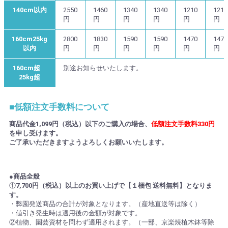
140cm以内
2550
1460
1340
1340
1210
1210
円
円
円
円
円
円
160cm25kg
2800
1830
1590
1590
1470
1470
以内
円
円
円
円
円
円
160cm超
別途お知らせいたします。
25kg超
■低額注文手数料について
商品代金1,099円（税込）以下のご購入の場合、
低額注文手数料330円
を申し受けます。
ご了承いただきますようよろしくお願いいたします。
●商品全般
①
7,700円（税込）以上のお買い上げで【１梱包 送料無料】となりま
す。
・弊園発送商品の合計が対象となります。（産地直送等は除く）
・値引き発生時は適用後の金額が対象です。
②植物、園芸資材を問わず適用されます。（一部、京楽焼植木鉢等除