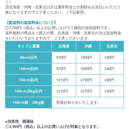
く）
③北海道・沖縄・北東北の方は通常料金との差額をお支払いいただく
事になりますのでご了承ください。（下記参照）
【配送料の追加料金について】
①7,700円（税込）以上のお買い上げで１梱包の追加送料です。
送料無料の商品をご購入の際、北海道・沖縄・北東北の方は追加料金
をいただいておりますので、ご了承くださいませ。
サイズと重量
北海道
沖縄
北東北
80cm以内
970円
1090円
240円
100cm以内
970円
1690円
240円
140cm以内
1210円
2790円
240円
160cm25kg以内
1210円
3270円
240円
160cm超 25kg超
別途お知らせいたします。
●信楽焼 睡蓮鉢
①
3,980円（税込）以上のお買い上げが対象となります。