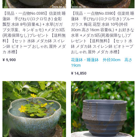
【現品・一点物No.0385】信楽焼 睡
【現品・一点物No.0380】信楽焼 睡
蓮鉢 手びねり(ロクロ引き) 金彩
蓮鉢 手びねり(ロクロ引き) ブルー
瓢型 水鉢 8号(容量4L) + 水草(ガガ
ガラス 梅花 花型 水鉢 10号(外径
ブタ浮葉、キンギョモ) +メダカ3匹
30cm 高さ16cm 容量6L) + お好きな
(死着保障なし)プレゼント 【送料無
水草 +メダカ5匹(死着保障なし)プ
料】【セット 水鉢 メダカ鉢 スイレ
レゼント 【送料無料】【セット 水
ン鉢 ビオトープ おしゃれ 屋外 メダ
鉢 メダカ鉢 スイレン鉢 ビオトープ
カ 水槽】
おしゃれ 屋外 メダカ 水槽】
¥ 9,900
花蓮鉢・睡蓮鉢 外径30cm 高さ
19cm
¥ 14,850