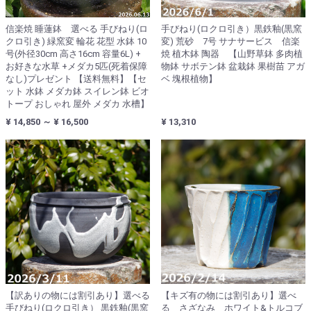
信楽焼 睡蓮鉢 選べる 手びねり(ロ
手びねり(ロクロ引き）黒鉄釉(黒窯
クロ引き) 緑窯変 輪花 花型 水鉢 10
変) 荒砂 7号 サナサービス 信楽
号(外径30cm 高さ16cm 容量6L) +
焼 植木鉢 陶器 【山野草鉢 多肉植
お好きな水草 +メダカ5匹(死着保障
物鉢 サボテン鉢 盆栽鉢 果樹苗 アガ
なし)プレゼント 【送料無料】【セ
ベ 塊根植物】
ット 水鉢 メダカ鉢 スイレン鉢 ビオ
トープ おしゃれ 屋外 メダカ 水槽】
¥ 14,850 ～ ¥ 16,500
¥ 13,310
【訳ありの物には割引あり】選べる
【キズ有の物には割引あり】選べ
手びねり(ロクロ引き） 黒鉄釉(黒窯
る さざなみ ホワイト&トルコブ