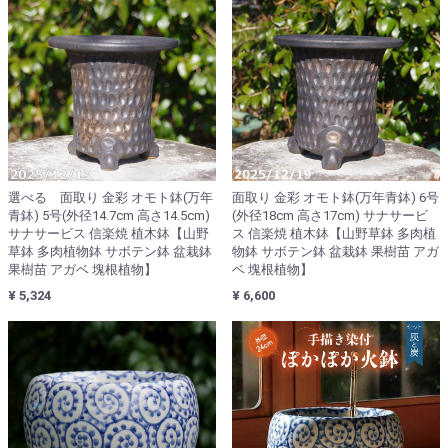
選べる 面取り 金彩 オモト鉢(万年
面取り 金彩 オモト鉢(万年青鉢) 6号
青鉢) 5号(外径14.7cm 高さ14.5cm)
(外径18cm 高さ17cm) サナサービ
サナサービス 信楽焼 植木鉢【山野
ス 信楽焼 植木鉢【山野草鉢 多肉植
草鉢 多肉植物鉢 サボテン鉢 盆栽鉢
物鉢 サボテン鉢 盆栽鉢 果樹苗 アガ
果樹苗 アガベ 塊根植物】
ベ 塊根植物】
¥ 5,324
¥ 6,600