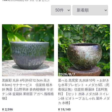
黒銀彩 丸鉢 4号(外径12.5cm 高さ
選べる 黒窯変 丸水鉢10号 ＋お好き
8.5cm) サナサービス 信楽焼 植木
な水草プレゼント ＋メダカ5匹（死
鉢 陶器【山野草鉢 多肉植物鉢 サボ
着保証無）信楽焼 睡蓮鉢【送料無
テン鉢 盆栽鉢 果樹苗 アガベ 塊根植
料】【セット 水鉢 メダカ鉢 スイレ
物】
ン鉢 ビオトープ おしゃれ 屋外 メダ
カ 水槽】
¥ 2,596
¥ 19,140