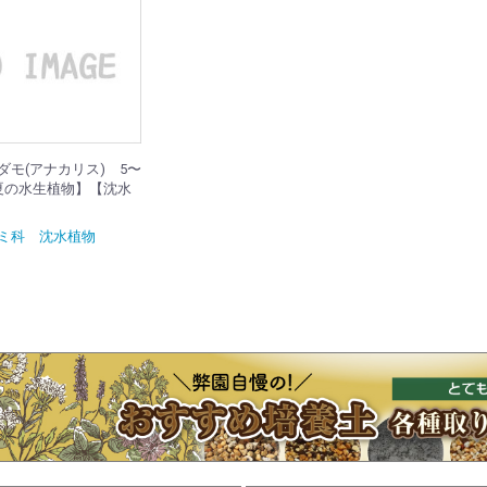
ダモ(アナカリス) 5〜
夏の水生植物】【沈水
ミ科 沈水植物