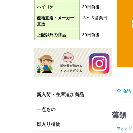
全商品
新入荷・在庫追加商品
一点もの
藻類
斑入り植物
アオミド