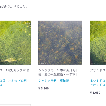
品がみつかりました。
ロ 4号丸カップ ×3個
シャジクモ 10本×3組【好日
アオミドロ
性・夏の水生植物・一年草】
ドロ目 ホシミドロ科
シャジクモ科 車軸藻
ホシミド
ロ
アオミドロ
¥ 3,300
¥ 1,650