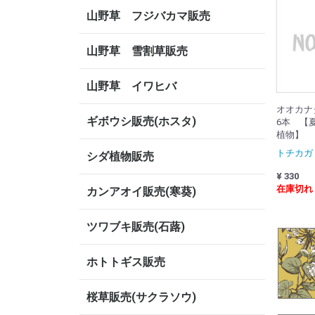
山野草 フジバカマ販売
山野草 雪割草販売
山野草 イワヒバ
オオカナ
ギボウシ販売(ホスタ)
6本 【
植物】
トチカガ
シダ植物販売
¥ 330
在庫切れ
カンアオイ販売(寒葵)
ツワブキ販売(石蕗)
ホトトギス販売
桜草販売(サクラソウ)