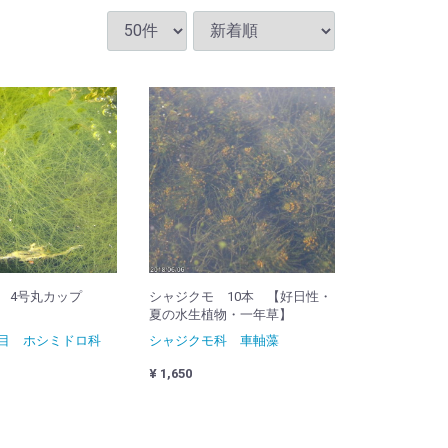
 4号丸カップ
シャジクモ 10本 【好日性・
夏の水生植物・一年草】
ロ目 ホシミドロ科
シャジクモ科 車軸藻
¥ 1,650