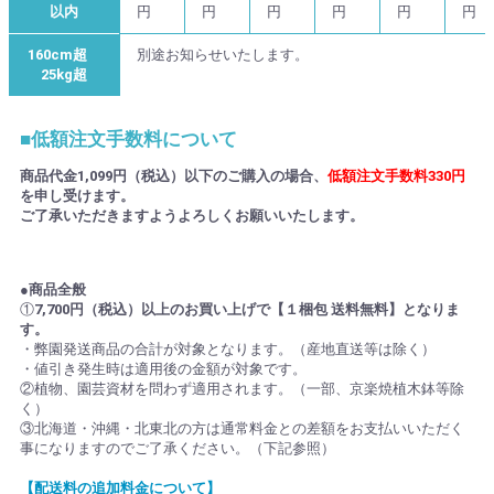
以内
円
円
円
円
円
円
160cm超
別途お知らせいたします。
25kg超
■低額注文手数料について
商品代金1,099円（税込）以下のご購入の場合、
低額注文手数料330円
を申し受けます。
ご了承いただきますようよろしくお願いいたします。
●商品全般
①
7,700円（税込）以上のお買い上げで【１梱包 送料無料】となりま
す。
・弊園発送商品の合計が対象となります。（産地直送等は除く）
・値引き発生時は適用後の金額が対象です。
②植物、園芸資材を問わず適用されます。（一部、京楽焼植木鉢等除
く）
③北海道・沖縄・北東北の方は通常料金との差額をお支払いいただく
事になりますのでご了承ください。（下記参照）
【配送料の追加料金について】