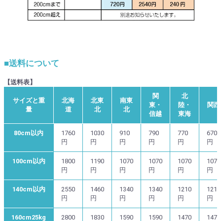
■送料について
【送料表】
関
北
サイズと重
北海
北東
南東
東・
陸・
関西
量
道
北
北
信越
東海
80cm以内
1760
1030
910
790
770
670
円
円
円
円
円
円
100cm以内
1800
1190
1070
1070
1070
1070
円
円
円
円
円
円
140cm以内
2550
1460
1340
1340
1210
1210
円
円
円
円
円
円
160cm25kg
2800
1830
1590
1590
1470
1470