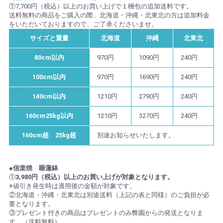
①7,700円（税込）以上のお買い上げで１梱包の追加送料です。
送料無料の商品をご購入の際、北海道・沖縄・北東北の方は追加料金
をいただいておりますので、ご了承くださいませ。
サイズと重量
北海道
沖縄
北東北
80cm以内
970円
1090円
240円
100cm以内
970円
1690円
240円
140cm以内
1210円
2790円
240円
160cm25kg以内
1210円
3270円
240円
160cm超 25kg超
別途お知らせいたします。
●信楽焼 睡蓮鉢
①
3,980円（税込）以上のお買い上げが対象となります。
※値引き発生時は適用後の金額が対象です。
②北海道・沖縄・北東北は別途送料（上記の表と同様）のご負担が必
要となります。
③プレゼント付きの商品はプレゼントのみ弊園からの発送となりま
す。（送料無料）