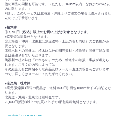
他の商品の同梱も可能です。（ただし、160cm以内、なおかつ25kg以
内に限ります。）
※但し、このサービスは北海道・沖縄よりご注文の場合は適用されませ
んのでご了承願います。
●植木鉢
①
7,700円（税込）以上のお買い上げが対象となります。
※京楽焼は対象外となります。
②北海道・沖縄・北東北は別途送料（上記の表と同様）のご負担が必
要となります。
③植木鉢との同梱は、植木鉢以外の園芸資材・植物等も同梱可能な場
合は受注させていただきます。
陶器製の植木鉢は「われもの」のため、輸送中の破損・事故が考えら
れます。ご注文の内容によっては
その組合わせに同梱不可な商品及びメーカー直送の場合もございます
ので、詳しくはメールにておたずねください。
●京楽焼 植木鉢
※窯元(愛楽園)直送の商品は、送料1500円(1梱包160cmサイズ以内)とな
ります。
北海道・沖縄・北東北は別料金です。
20,000円(税別)以上のお買い上げで1梱包送料無料となります。