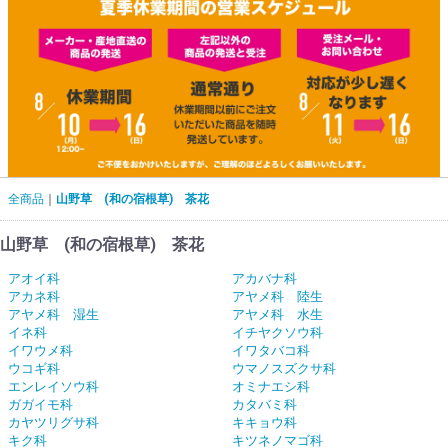
全商品
山野草 (和の宿根草) 茶花
山野草 (和の宿根草) 茶花
アオイ科
アカバナ科
アカネ科
アヤメ科 陸生
アヤメ科 湿生
アヤメ科 水生
イネ科
イチヤクソウ科
イワウメ科
イワタバコ科
ウコギ科
ウマノスズクサ科
エンレイソウ科
オミナエシ科
ガガイモ科
カタバミ科
カヤツリグサ科
キキョウ科
キク科
キツネノマゴ科