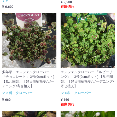
¥ 9,900
¥ 6,600
在庫切れ
多年草 エンジェルクローバー
エンジェルクローバー 「ルビーリ
「チョコレート」 3号(9cmポット)
ング」 3号(9cmポット) 【見元園
【見元園芸】【好日性宿根草/ガー
芸】【好日性宿根草/ガーデニング/
デニング/寄せ植え】
寄せ植え】
マメ科 クローバー
マメ科 クローバー
¥ 660
¥ 660
在庫切れ