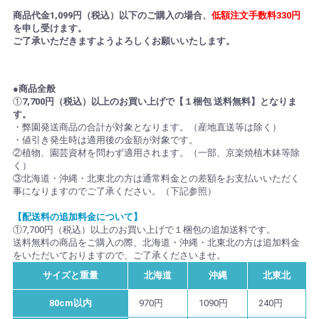
商品代金1,099円（税込）以下のご購入の場合、
低額注文手数料330円
を申し受けます。
ご了承いただきますようよろしくお願いいたします。
●商品全般
①
7,700円（税込）以上のお買い上げで【１梱包 送料無料】となりま
す。
・弊園発送商品の合計が対象となります。（産地直送等は除く）
・値引き発生時は適用後の金額が対象です。
②植物、園芸資材を問わず適用されます。（一部、京楽焼植木鉢等除
く）
③北海道・沖縄・北東北の方は通常料金との差額をお支払いいただく
事になりますのでご了承ください。（下記参照）
【配送料の追加料金について】
①7,700円（税込）以上のお買い上げで１梱包の追加送料です。
送料無料の商品をご購入の際、北海道・沖縄・北東北の方は追加料金
をいただいておりますので、ご了承くださいませ。
サイズと重量
北海道
沖縄
北東北
80cm以内
970円
1090円
240円