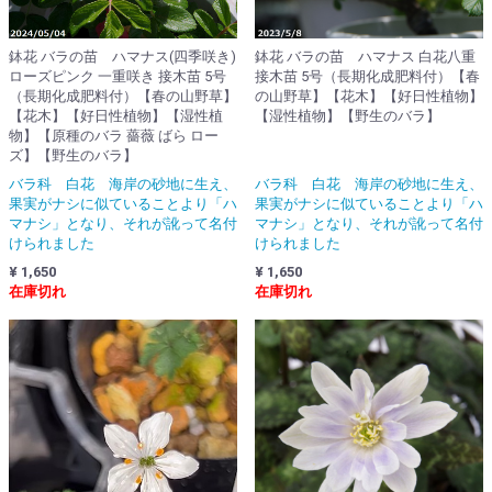
鉢花 バラの苗 ハマナス(四季咲き)
鉢花 バラの苗 ハマナス 白花八重
ローズピンク 一重咲き 接木苗 5号
接木苗 5号（長期化成肥料付）【春
（長期化成肥料付）【春の山野草】
の山野草】【花木】【好日性植物】
【花木】【好日性植物】【湿性植
【湿性植物】【野生のバラ】
物】【原種のバラ 薔薇 ばら ロー
ズ】【野生のバラ】
バラ科 白花 海岸の砂地に生え、
バラ科 白花 海岸の砂地に生え、
果実がナシに似ていることより「ハ
果実がナシに似ていることより「ハ
マナシ」となり、それが訛って名付
マナシ」となり、それが訛って名付
けられました
けられました
¥ 1,650
¥ 1,650
在庫切れ
在庫切れ