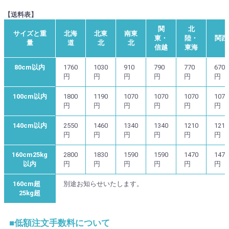
【送料表】
関
北
サイズと重
北海
北東
南東
東・
陸・
関西
量
道
北
北
信越
東海
80cm以内
1760
1030
910
790
770
670
円
円
円
円
円
円
100cm以内
1800
1190
1070
1070
1070
1070
円
円
円
円
円
円
140cm以内
2550
1460
1340
1340
1210
1210
円
円
円
円
円
円
160cm25kg
2800
1830
1590
1590
1470
1470
以内
円
円
円
円
円
円
160cm超
別途お知らせいたします。
25kg超
■低額注文手数料について