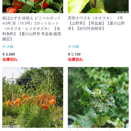
姫ほおずき 鉢植え ビニールポット
黒実ホウズキ（ホオズキ） 3号
4.5号 深（13.5号）2ポットセット
【山野草】【草盆栽】【夏の山野
（ホオズキ・ヒメホオズキ） 【送
草】【好日性宿根草】
料無料】【夏の山野草 草盆栽 鑑賞
園芸】
ナス科
ナス科
¥ 3,080
¥ 1,100
在庫切れ
在庫切れ