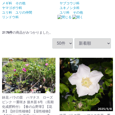
メギ科 その他
ヤブコウジ科
ヤマゴボウ科
ユキノシタ科
ユリ科 ユリの仲間
ユリ科 その他
リンドウ科
2178
件
の商品がみつかりました。
鉢花 バラの苗 ハマナス ローズ
ピンク 一重咲き 接木苗 6号 （長期
化成肥料付）【春の山野草】【花
木】【好日性植物】【湿性植物】