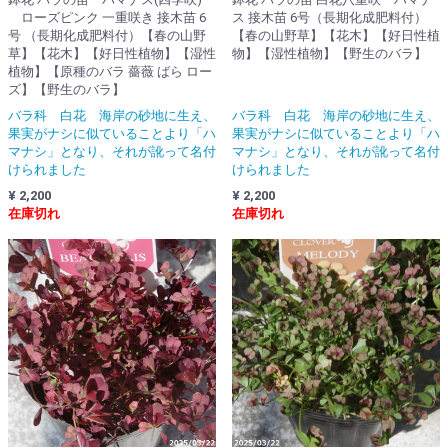
ローズピンク 一重咲き 接木苗 6
ス 接木苗 6号（長期化成肥料付）
号 （長期化成肥料付）【春の山野
【春の山野草】【花木】【好日性植
草】【花木】【好日性植物】【湿性
物】【湿性植物】【野生のバラ】
植物】【原種のバラ 薔薇 ばら ロー
ズ】【野生のバラ】
バラ科 白花 海岸の砂地に生え、
バラ科 白花 海岸の砂地に生え、
果実がナシに似ていることより「ハ
果実がナシに似ていることより「ハ
マナシ」となり、それが訛って名付
マナシ」となり、それが訛って名付
けられました
けられました
¥ 2,200
¥ 2,200
在庫切れ
在庫切れ