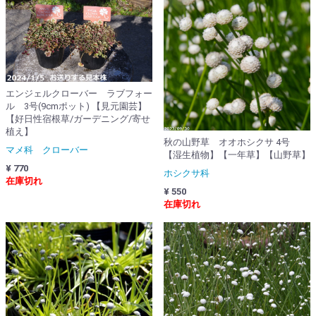
エンジェルクローバー ラブフォー
ル 3号(9cmポット) 【見元園芸】
【好日性宿根草/ガーデニング/寄せ
植え】
秋の山野草 オオホシクサ 4号
マメ科 クローバー
【湿生植物】【一年草】【山野草】
¥ 770
ホシクサ科
在庫切れ
¥ 550
在庫切れ