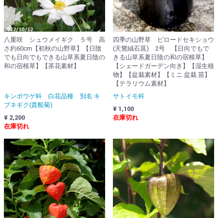
八重咲 シュウメイギク ５号 高
四季の山野草 ビロードセキショウ
さ約60cm【初秋の山野草】【日陰
(天鵞絨石菖) 2号 【日向でもで
でも日向でもできる山草系夏日陰の
きる山草系夏日陰の和の宿根草】
和の宿根草】【茶花素材】
【シェードガーデン向き】【湿生植
物】【盆栽素材】【ミニ 盆栽 苗】
【テラリウム素材】
キンポウゲ科 白花品種 別名:キ
サトイモ科
ブネギク(貴船菊)
¥ 1,100
¥ 2,200
在庫切れ
在庫切れ