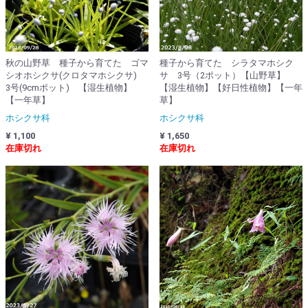
秋の山野草 種子から育てた ゴマ
種子から育てた シラタマホシク
シオホシクサ(クロタマホシクサ)
サ 3号（2ポット）【山野草】
3号(9cmポット) 【湿生植物】
【湿生植物】【好日性植物】【一年
【一年草】
草】
ホシクサ科
ホシクサ科
¥ 1,100
¥ 1,650
在庫切れ
在庫切れ