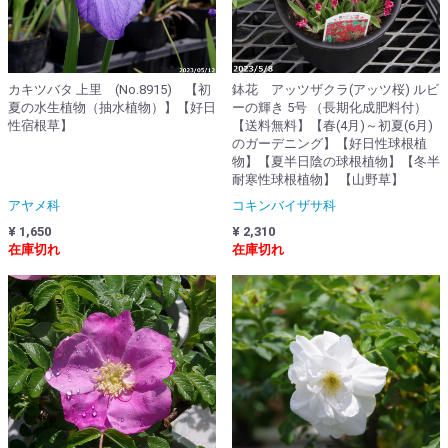
カキツバタ 上里 (No.8915) 【初
鉢花 アッツザクラ(アッツ桜) ルビ
夏の水生植物（抽水植物）】【好日
ーの輝き 5号 （長期化成肥料付）
性宿根草】
【送料無料】【春(4月)～初夏(6月)
のガーデニング】【好日性球根植
物】【夏半日陰の球根植物】【冬半
耐寒性球根植物】 【山野草】
アヤメ科
コキンバイザサ科
¥ 1,650
¥ 2,310
在庫切れ
在庫切れ