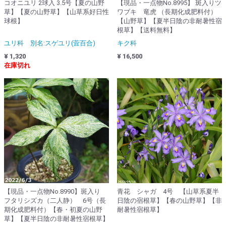
コオニユリ 2球入 3.5号【夏の山野
【現品・一点物No.8995】 斑入りツ
草】【夏の山野草】【山草系好日性
ワブキ 竜虎 （長期化成肥料付）
球根】
【山野草】【夏半日陰の非耐暑性宿
根草】【送料無料】
ユリ科 別名:スゲユリ(萓百合)
キク科
¥ 1,320
¥ 16,500
在庫切れ
【現品・一点物No.8990】斑入り
青花 シャガ 4号 【山草系夏半
フタリシズカ（二人静） 6号（長
日陰の宿根草】【春の山野草】【非
期化成肥料付）【春・初夏の山野
耐暑性宿根草】
草】【夏半日陰の非耐暑性宿根草】