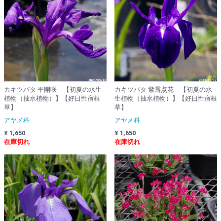
カキツバタ 平開咲 【初夏の水生
カキツバタ 紫露点花 【初夏の水
植物（抽水植物）】【好日性宿根
生植物（抽水植物）】【好日性宿根
草】
草】
アヤメ科
アヤメ科
¥ 1,650
¥ 1,650
在庫切れ
在庫切れ