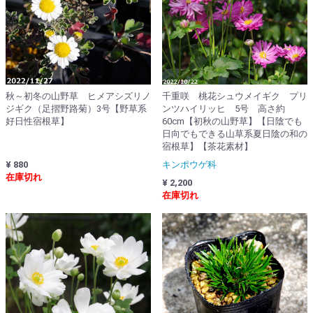
秋～初冬の山野草 ヒメアシズリノ
千重咲 桃花シュウメイギク プリ
ジギク（足摺野路菊）3号【野草系
ンツハイリッヒ 5号 高さ約
好日性宿根草】
60cm【初秋の山野草】【日陰でも
日向でもできる山草系夏日陰の和の
宿根草】【茶花素材】
¥ 880
キンポウゲ科
在庫切れ
¥ 2,200
在庫切れ