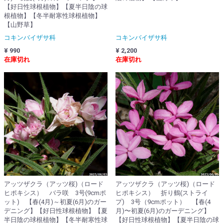
【好日性球根植物】【夏半日陰の球
根植物】【冬半耐寒性球根植物】
【山野草】
コキンバイザサ科
コキンバイザサ科
¥ 990
¥ 2,200
在庫切れ
在庫切れ
アッツザクラ（アッツ桜)（ロード
アッツザクラ（アッツ桜)（ロード
ヒポキシス） バラ咲 3号(9cmポ
ヒポキシス） 折り鶴(ストライ
ット) 【春(4月)～初夏(6月)のガー
プ) 3号（9cmポット） 【春(4
デニング】【好日性球根植物】【夏
月)〜初夏(6月)のガーデニング】
半日陰の球根植物】【冬半耐寒性球
【好日性球根植物】【夏半日陰の球