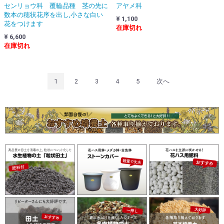
センリョウ科 覆輪品種 茎の先に
アヤメ科
数本の穂状花序を出し,小さな白い
¥ 1,100
花をつけます
在庫切れ
¥ 6,600
在庫切れ
1
2
3
4
5
次へ