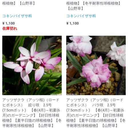
根植物】 【山野草】
根植物】【冬半耐寒性球根植物】
【山野草】
コキンバイザサ科
コキンバイザサ科
¥ 1,100
¥ 1,100
在庫切れ
アッツザクラ（アッツ桜)（ロード
アッツザクラ（アッツ桜)（ロード
ヒポキシス） 絞り咲 2.5号
ヒポキシス） バラ咲 2.5号
(7.5cmポット) 【春(4月)～初夏(6
(7.5cmポット) 【春(4月)～初夏(6
月)のガーデニング】【好日性球根
月)のガーデニング】【好日性球根
植物】【夏半日陰の球根植物】【冬
植物】【夏半日陰の球根植物】【冬
半耐寒性球根植物】 【山野草】
半耐寒性球根植物】 【山野草】