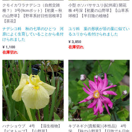
クモイカワラナデシコ（自然交雑
小型 ホソバササユリ(紀州産) 開花
種？） 3号(9cmポット) 【初夏～秋
株 4号深【初夏の山野草】【山草系
の山野草】【野草系好日性宿根草】
球根】【半日陰の植物】
【茶花】
ナデシコ科 秋の七草のひとつ 河
ユリ科 葉の形状が笹の葉に似てい
原によく生育していることから名付
るユリから名付けられました
けられました
¥ 3,850
¥ 1,100
在庫切れ
在庫切れ
ハナショウブ 4号 【湿生植物】
キブネギク(貴船菊) (本性品) 4号
【ビオトープ】 【山野草】
深 【秋の山野草】【日陰でも日向