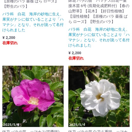
鉢花 バラの苗 ハマナス白花一重
【原種のバラ 薔薇 ばら ローズ】
接木苗 6号 (長期化成肥料付) 【春の
【野生のバラ】
山野草】【花木】【好日性植物】
バラ科 白花 海岸の砂地に生え、
【湿性植物】【原種のバラ 薔薇 ば
果実がナシに似ていることより「ハ
ら ローズ】【野生のバラ】
マナシ」となり、それが訛って名付
バラ科 白花 海岸の砂地に生え、
けられました
果実がナシに似ていることより「ハ
¥ 2,200
マナシ」となり、それが訛って名付
在庫切れ
けられました
¥ 2,200
在庫切れ
鉢花 バラの苗 ハマナス(四季咲)
鉢花 バラの苗 白花八重咲 ハマナ