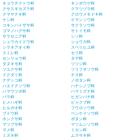
キョウチクトウ科
キンポウゲ科
クサスギカズラ科
クマツヅラ科
クマヤナギ科
クロウメモドキ科
ケシ科
ケマンソウ科
コキンバイザサ科
サクラソウ科
ゴマノハグサ科
サトイモ科
サラセニア科
シソ科
シュウカイドウ科
ショウガ科
シラネアオイ科
スベリヒユ科
スミレ科
セリ科
センリョウ科
タデ科
タヌキモ科
ツツジ科
ツユクサ科
ツリフネソウ科
ドクダミ科
ナス科
ナデシコ科
ノボタン科
ハエドクソウ科
ハナシノブ科
ハマウツボ科
ハマミズナ科
バラ科
ヒガンバナ科
ヒメハギ科
ビャクブ科
ヒルガオ科
フウロソウ科
ブドウ科
ベンケイソウ科
ホシクサ科
ボタン科
マツブサ科
マツムシソウ科
マメ科
ミカン科
ミズキ科
ムラサキ科