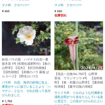
マメ科 クローバー
マメ科 クローバー
¥ 660
¥ 660
在庫切れ
鉢花 バラの苗 ハマナス白花一重
接木苗 5号 (長期化成肥料付) 【春の
山野草】【花木】【好日性植物】
【湿性植物】【原種のバラ 薔薇 ば
【現品一点物 No.7507】 山野草
ら ローズ】【野生のバラ】
茶花 ウラシマソウ 4号 【送料無
バラ科 白花 海岸の砂地に生え、
料】【春・初夏の山野草】【夏休眠
果実がナシに似ていることより「ハ
性球根】【夏半日陰の球根】
マナシ」となり、それが訛って名付
サトイモ科 ツルのような付属体を
けられました
浦島太郎がつり糸をたらしている姿
¥ 1,760
に見立て、この名がつけられたとい