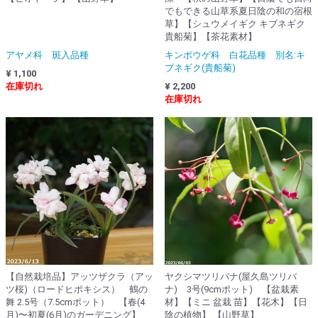
でもできる山草系夏日陰の和の宿根
草】【シュウメイギク キブネギク
貴船菊】【茶花素材】
アヤメ科 斑入品種
キンポウゲ科 白花品種 別名:キ
ブネギク(貴船菊)
¥ 1,100
在庫切れ
¥ 2,200
在庫切れ
【自然栽培品】アッツザクラ（アッ
ヤクシマツリバナ(屋久島ツリバ
ツ桜)（ロードヒポキシス） 鶴の
ナ) 3号(9cmポット) 【盆栽素
舞 2.5号（7.5cmポット） 【春(4
材】【ミニ 盆栽 苗】【花木】【日
月)〜初夏(6月)のガーデニング】
陰の植物】 【山野草】