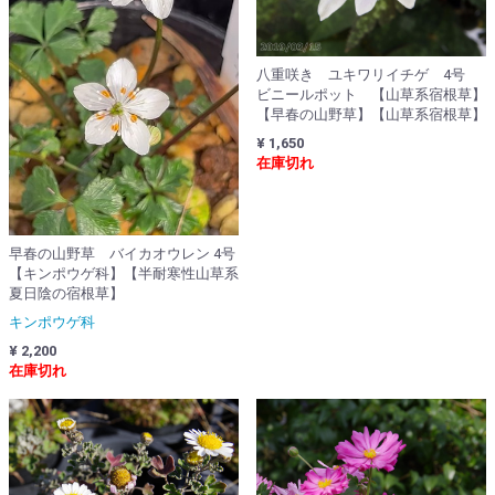
八重咲き ユキワリイチゲ 4号
ビニールポット 【山草系宿根草】
【早春の山野草】【山草系宿根草】
¥ 1,650
在庫切れ
早春の山野草 バイカオウレン 4号
【キンポウゲ科】【半耐寒性山草系
夏日陰の宿根草】
キンポウゲ科
¥ 2,200
在庫切れ