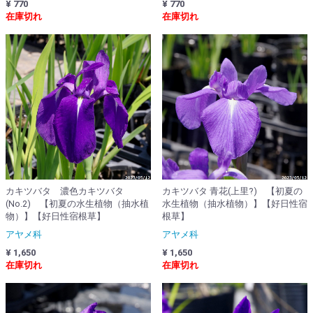
¥ 770
¥ 770
在庫切れ
在庫切れ
カキツバタ 濃色カキツバタ
カキツバタ 青花(上里?) 【初夏の
(No.2) 【初夏の水生植物（抽水植
水生植物（抽水植物）】【好日性宿
物）】【好日性宿根草】
根草】
アヤメ科
アヤメ科
¥ 1,650
¥ 1,650
在庫切れ
在庫切れ