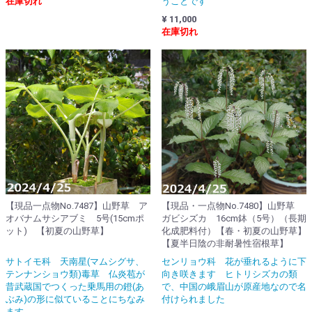
在庫切れ
うことです
¥ 11,000
在庫切れ
【現品一点物No.7487】山野草 ア
【現品・一点物No.7480】山野草
オバナムサシアブミ 5号(15cmポ
ガビシズカ 16cm鉢（5号）（長期
ット) 【初夏の山野草】
化成肥料付）【春・初夏の山野草】
【夏半日陰の非耐暑性宿根草】
サトイモ科 天南星(マムシグサ、
センリョウ科 花が垂れるように下
テンナンショウ類)毒草 仏炎苞が
向き咲きます ヒトリシズカの類
昔武蔵国でつくった乗馬用の鐙(あ
で、中国の峨眉山が原産地なので名
ぶみ)の形に似ていることにちなみ
付けられました
ます