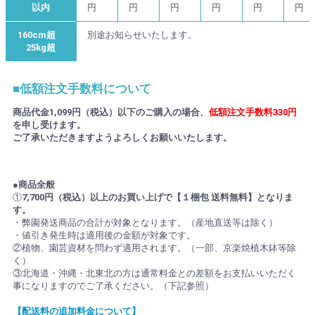
以内
円
円
円
円
円
円
160cm超
別途お知らせいたします。
25kg超
■低額注文手数料について
商品代金1,099円（税込）以下のご購入の場合、
低額注文手数料330円
を申し受けます。
ご了承いただきますようよろしくお願いいたします。
●商品全般
①
7,700円（税込）以上のお買い上げで【１梱包 送料無料】となりま
す。
・弊園発送商品の合計が対象となります。（産地直送等は除く）
・値引き発生時は適用後の金額が対象です。
②植物、園芸資材を問わず適用されます。（一部、京楽焼植木鉢等除
く）
③北海道・沖縄・北東北の方は通常料金との差額をお支払いいただく
事になりますのでご了承ください。（下記参照）
【配送料の追加料金について】