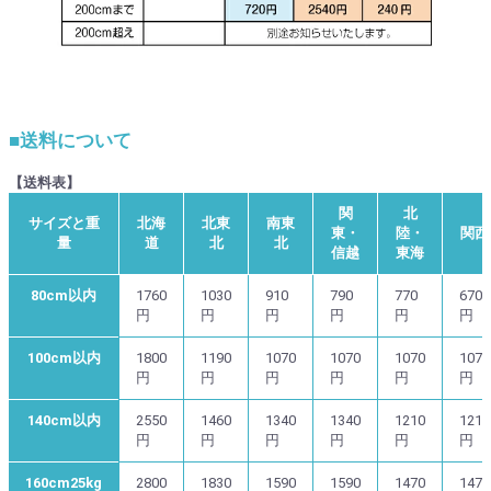
■送料について
【送料表】
関
北
サイズと重
北海
北東
南東
東・
陸・
関西
量
道
北
北
信越
東海
80cm以内
1760
1030
910
790
770
670
円
円
円
円
円
円
100cm以内
1800
1190
1070
1070
1070
1070
円
円
円
円
円
円
140cm以内
2550
1460
1340
1340
1210
1210
円
円
円
円
円
円
160cm25kg
2800
1830
1590
1590
1470
1470