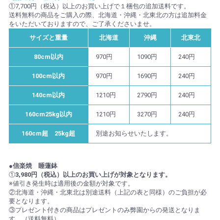
①7,700円（税込）以上のお買い上げで１梱包の追加送料です。
送料無料の商品をご購入の際、北海道・沖縄・北東北の方は追加料金
をいただいておりますので、ご了承くださいませ。
サイズと重量
北海道
沖縄
北東北
80cm以内
970円
1090円
240円
100cm以内
970円
1690円
240円
140cm以内
1210円
2790円
240円
160cm25kg以内
1210円
3270円
240円
160cm超 25kg超
別途お知らせいたします。
●信楽焼 睡蓮鉢
①
3,980円（税込）以上のお買い上げが対象となります。
※値引き発生時は適用後の金額が対象です。
②北海道・沖縄・北東北は別途送料（上記の表と同様）のご負担が必
要となります。
③プレゼント付きの商品はプレゼントのみ弊園からの発送となりま
す。（送料無料）