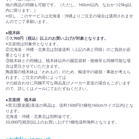
他の商品の同梱も可能です。（ただし、160cm以内、なおかつ25kg以
内に限ります。）
※但し、このサービスは北海道・沖縄よりご注文の場合は適用されませ
んのでご了承願います。
●植木鉢
①
7,700円（税込）以上のお買い上げが対象となります。
※京楽焼は対象外となります。
②北海道・沖縄・北東北は別途送料（上記の表と同様）のご負担が必
要となります。
③植木鉢との同梱は、植木鉢以外の園芸資材・植物等も同梱可能な場
合は受注させていただきます。
陶器製の植木鉢は「われもの」のため、輸送中の破損・事故が考えら
れます。ご注文の内容によっては
その組合わせに同梱不可な商品及びメーカー直送の場合もございます
ので、詳しくはメールにておたずねください。
●京楽焼 植木鉢
※窯元(愛楽園)直送の商品は、送料1500円(1梱包160cmサイズ以内)とな
ります。
北海道・沖縄・北東北は別料金です。
20,000円(税別)以上のお買い上げで1梱包送料無料となります。