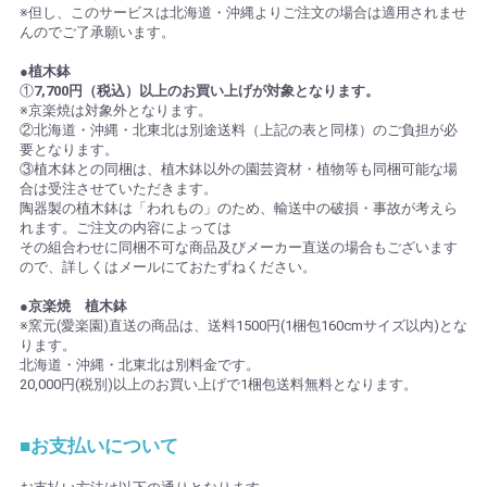
※但し、このサービスは北海道・沖縄よりご注文の場合は適用されませ
んのでご了承願います。
●植木鉢
①
7,700円（税込）以上のお買い上げが対象となります。
※京楽焼は対象外となります。
②北海道・沖縄・北東北は別途送料（上記の表と同様）のご負担が必
要となります。
③植木鉢との同梱は、植木鉢以外の園芸資材・植物等も同梱可能な場
合は受注させていただきます。
陶器製の植木鉢は「われもの」のため、輸送中の破損・事故が考えら
れます。ご注文の内容によっては
その組合わせに同梱不可な商品及びメーカー直送の場合もございます
ので、詳しくはメールにておたずねください。
●京楽焼 植木鉢
※窯元(愛楽園)直送の商品は、送料1500円(1梱包160cmサイズ以内)とな
ります。
北海道・沖縄・北東北は別料金です。
20,000円(税別)以上のお買い上げで1梱包送料無料となります。
■お支払いについて