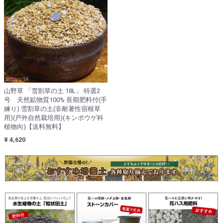
山野草 「雪割草の土 18L」 特選2
号 天然鉱物質100% 長期肥料付(手
練り) 雪割草の土(非耐暑性宿根草
用)(戸外自然栽培用)(キンポウゲ科
植物向)【送料無料】
¥ 4,620