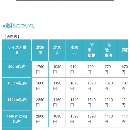
■送料について
【送料表】
関
北
サイズと重
北海
北東
南東
東・
陸・
関西
量
道
北
北
信越
東海
80cm以内
1760
1030
910
790
770
670
円
円
円
円
円
円
100cm以内
1800
1190
1070
1070
1070
1070
円
円
円
円
円
円
140cm以内
2550
1460
1340
1340
1210
1210
円
円
円
円
円
円
160cm25kg
2800
1830
1590
1590
1470
1470
以内
円
円
円
円
円
円