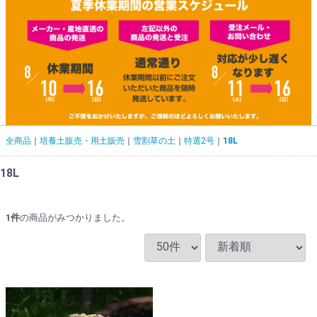
全商品
培養土販売・用土販売
雪割草の土
特選2号
18L
18L
1
件
の商品がみつかりました。