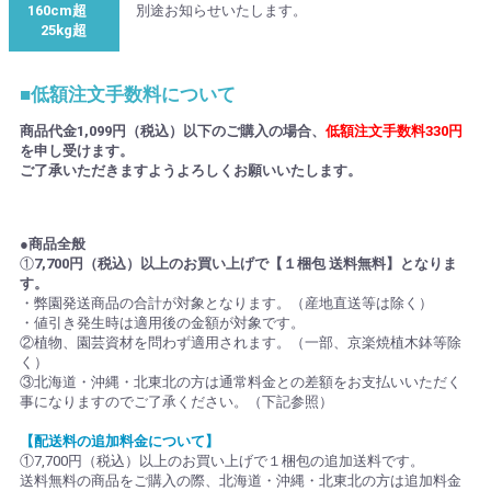
160cm超
別途お知らせいたします。
25kg超
■低額注文手数料について
商品代金1,099円（税込）以下のご購入の場合、
低額注文手数料330円
を申し受けます。
ご了承いただきますようよろしくお願いいたします。
●商品全般
①
7,700円（税込）以上のお買い上げで【１梱包 送料無料】となりま
す。
・弊園発送商品の合計が対象となります。（産地直送等は除く）
・値引き発生時は適用後の金額が対象です。
②植物、園芸資材を問わず適用されます。（一部、京楽焼植木鉢等除
く）
③北海道・沖縄・北東北の方は通常料金との差額をお支払いいただく
事になりますのでご了承ください。（下記参照）
【配送料の追加料金について】
①7,700円（税込）以上のお買い上げで１梱包の追加送料です。
送料無料の商品をご購入の際、北海道・沖縄・北東北の方は追加料金