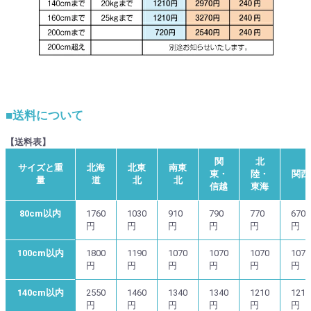
■送料について
【送料表】
関
北
サイズと重
北海
北東
南東
東・
陸・
関西
量
道
北
北
信越
東海
80cm以内
1760
1030
910
790
770
670
円
円
円
円
円
円
100cm以内
1800
1190
1070
1070
1070
1070
円
円
円
円
円
円
140cm以内
2550
1460
1340
1340
1210
1210
円
円
円
円
円
円