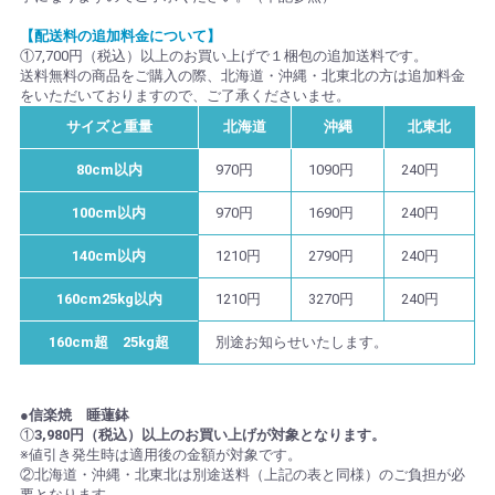
【配送料の追加料金について】
①7,700円（税込）以上のお買い上げで１梱包の追加送料です。
送料無料の商品をご購入の際、北海道・沖縄・北東北の方は追加料金
をいただいておりますので、ご了承くださいませ。
サイズと重量
北海道
沖縄
北東北
80cm以内
970円
1090円
240円
100cm以内
970円
1690円
240円
140cm以内
1210円
2790円
240円
160cm25kg以内
1210円
3270円
240円
160cm超 25kg超
別途お知らせいたします。
●信楽焼 睡蓮鉢
①
3,980円（税込）以上のお買い上げが対象となります。
※値引き発生時は適用後の金額が対象です。
②北海道・沖縄・北東北は別途送料（上記の表と同様）のご負担が必
要となります。