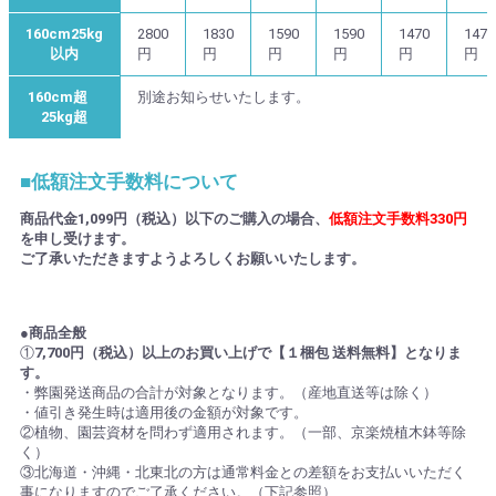
160cm25kg
2800
1830
1590
1590
1470
1470
以内
円
円
円
円
円
円
160cm超
別途お知らせいたします。
25kg超
■低額注文手数料について
商品代金1,099円（税込）以下のご購入の場合、
低額注文手数料330円
を申し受けます。
ご了承いただきますようよろしくお願いいたします。
●商品全般
①
7,700円（税込）以上のお買い上げで【１梱包 送料無料】となりま
す。
・弊園発送商品の合計が対象となります。（産地直送等は除く）
・値引き発生時は適用後の金額が対象です。
②植物、園芸資材を問わず適用されます。（一部、京楽焼植木鉢等除
く）
③北海道・沖縄・北東北の方は通常料金との差額をお支払いいただく
事になりますのでご了承ください。（下記参照）