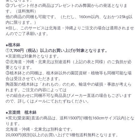
③プレゼント付きの商品はプレゼントのみ弊園からの発送となりま
す。（送料無料）
他の商品の同梱も可能です。（ただし、160cm以内、なおかつ25kg以
内に限ります。）
※但し、このサービスは北海道・沖縄よりご注文の場合は適用されませ
んのでご了承願います。
●植木鉢
①
7,700円（税込）以上のお買い上げが対象となります。
※京楽焼は対象外となります。
②北海道・沖縄・北東北は別途送料（上記の表と同様）のご負担が必
要となります。
③植木鉢との同梱は、植木鉢以外の園芸資材・植物等も同梱可能な場
合は受注させていただきます。
陶器製の植木鉢は「われもの」のため、輸送中の破損・事故が考えら
れます。ご注文の内容によっては
その組合わせに同梱不可な商品及びメーカー直送の場合もございます
ので、詳しくはメールにておたずねください。
●京楽焼 植木鉢
※窯元(愛楽園)直送の商品は、送料1500円(1梱包160cmサイズ以内)とな
ります。
北海道・沖縄・北東北は別料金です。
20,000円(税別)以上のお買い上げで1梱包送料無料となります。