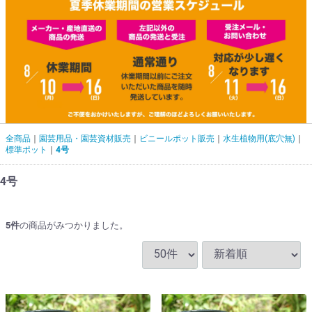
全商品
園芸用品・園芸資材販売
ビニールポット販売
水生植物用(底穴無)
標準ポット
4号
4号
5
件
の商品がみつかりました。